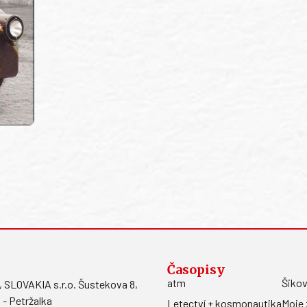
Časopisy
atm
Šikov
LOVAKIA s.r.o. Šustekova 8,
 - Petržalka
Letectví + kosmonautika
Moje 