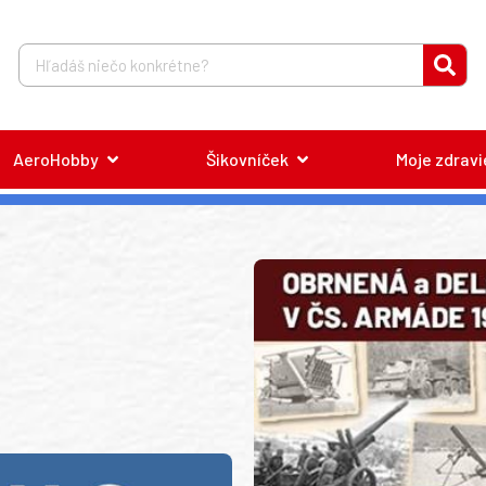
AeroHobby
Šikovníček
Moje zdravi