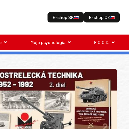
E-shop SK
E-shop CZ
e
Moja psychológia
F.O.O.D.