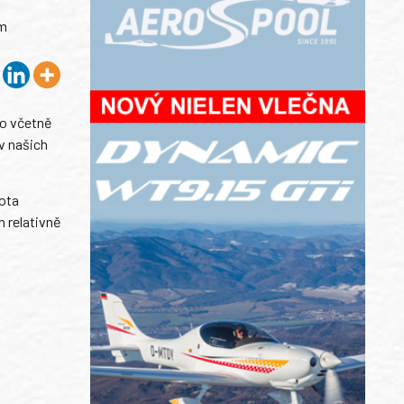
ím
 to včetně
v našich
lota
 relativně