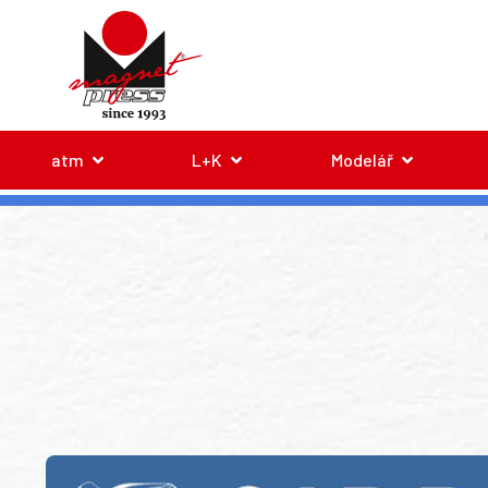
atm
L+K
Modelář