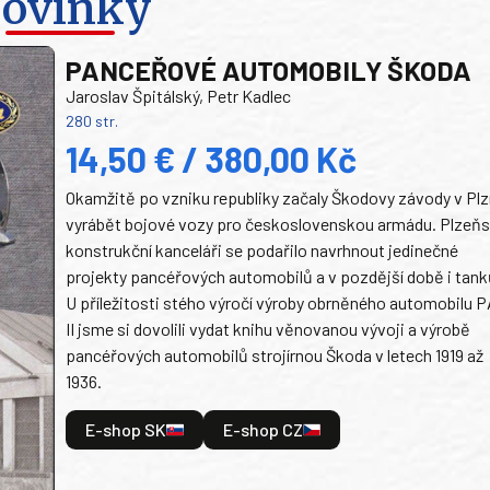
ovinky
PANCEŘOVÉ AUTOMOBILY ŠKODA
Jaroslav Špitálský, Petr Kadlec
280 str.
14,50 € / 380,00 Kč
Okamžitě po vzniku republiky začaly Škodovy závody v Plz
vyrábět bojové vozy pro československou armádu. Plzeň
konstrukční kanceláři se podařilo navrhnout jedinečné
projekty pancéřových automobilů a v pozdější době i tank
U příležitosti stého výročí výroby obrněného automobilu P
II jsme si dovolili vydat knihu věnovanou vývoji a výrobě
pancéřových automobilů strojírnou Škoda v letech 1919 až
1936.
E-shop SK
E-shop CZ