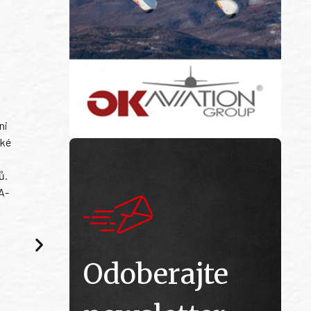
ni
ské
ů.
A-
Odoberajte