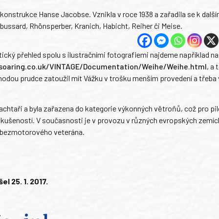
konstrukce Hanse Jacobse. Vznikla v roce 1938 a zařadila se k dalš
ssard, Rhönsperber, Kranich, Habicht, Reiher či Meise.
ický přehled spolu s ilustračními fotografiemi najdeme například na
esoaring.co.uk/VINTAGE/Documentation/Weihe/Weihe.html
, a
hodou prudce zatoužil mít Vážku v trošku menším provedení a třeba 
plachtaři a byla zařazena do kategorie výkonných větroňů, což pro pi
kušeností. V současnosti je v provozu v různých evropských zemích
 bezmotorového veterána.
l 25. 1. 2017.