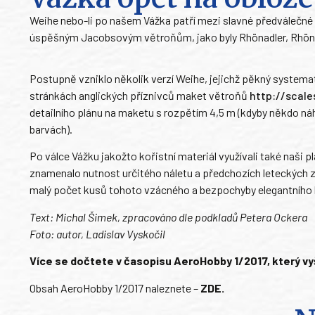
Weihe nebo-li po našem Vážka patří mezi slavné předválečné 
úspěšným Jacobsovým větroňům, jako byly Rhönadler, Rhönbu
Postupně vzniklo několik verzí Weihe, jejichž pěkný systemat
stránkách anglických příznivců maket větroňů
http://scal
detailního plánu na maketu s rozpětím 4,5 m (kdyby někdo ná
barvách).
Po válce Vážku jakožto kořistní materiál využívali také naši 
znamenalo nutnost určitého náletu a předchozích leteckých z
malý počet kusů tohoto vzácného a bezpochyby elegantního
Text: Michal Šimek, zpracováno dle podkladů Petera Ockera
Foto: autor, Ladislav Vyskočil
Více se dočtete v časopisu AeroHobby 1/2017, který vyše
Obsah AeroHobby 1/2017 naleznete –
ZDE
.