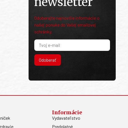
newsletter
Odoberajte najnovšie informácie o
našej ponuke do Vašej emailovej
schránky.
Odoberať
Informácie
níček
Vydavateľstvo
zdravie
Predplatné