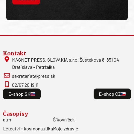
Kontakt
MAGNET PRESS, SLOVAKIA s.r.o. Šustekova 8, 851 04
Bratislava - Petržalka
sekretariat@press.sk
02/67 20 19 11
E-shop SK
E-shop CZ
Časopisy
atm
Šikovníček
Letectví + kosmonautika
Moje zdravie