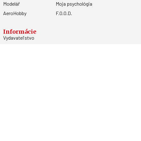
Modelář
Moja psychológia
AeroHobby
F.O.O.D.
Informácie
Vydavateľstvo
Predplatné
Archív
Inzercia
GDPR
Kontakty
Facebook