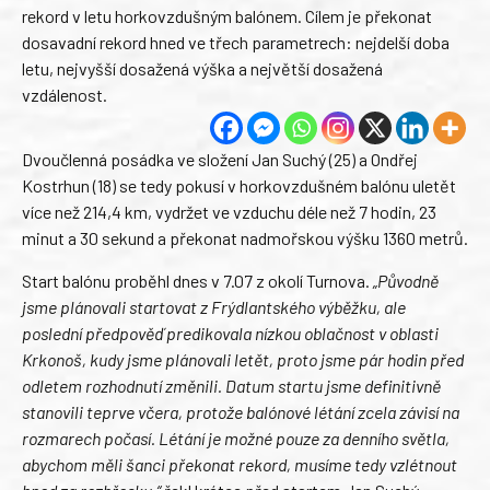
rekord v letu horkovzdušným balónem. Cílem je překonat
dosavadní rekord hned ve třech parametrech: nejdelší doba
letu, nejvyšší dosažená výška a největší dosažená
vzdálenost.
Dvoučlenná posádka ve složení Jan Suchý (25) a Ondřej
Kostrhun (18) se tedy pokusí v horkovzdušném balónu uletět
více než 214,4 km, vydržet ve vzduchu déle než 7 hodin, 23
minut a 30 sekund a překonat nadmořskou výšku 1360 metrů.
Start balónu proběhl dnes v 7.07 z okolí Turnova.
„Původně
jsme plánovali startovat z Frýdlantského výběžku, ale
poslední předpověď predikovala nízkou oblačnost v oblasti
Krkonoš, kudy jsme plánovali letět, proto jsme pár hodin před
odletem rozhodnutí změnili. Datum startu jsme definitivně
stanovili teprve včera, protože balónové létání zcela závisí na
rozmarech počasí. Létání je možné pouze za denního světla,
abychom měli šanci překonat rekord, musíme tedy vzlétnout