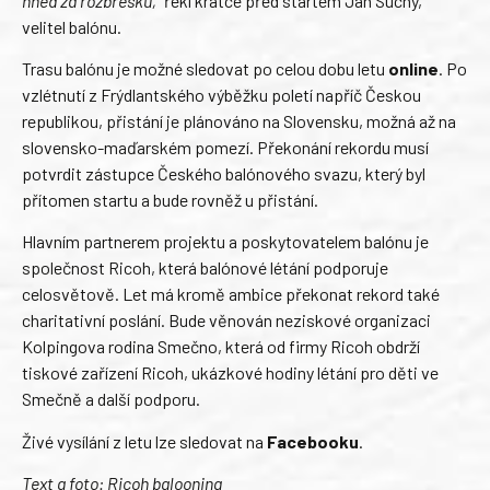
hned za rozbřesku,“
řekl krátce před startem Jan Suchý,
velitel balónu.
Trasu balónu je možné sledovat po celou dobu letu
online
. Po
vzlétnutí z Frýdlantského výběžku poletí napříč Českou
republikou, přistání je plánováno na Slovensku, možná až na
slovensko-maďarském pomezí. Překonání rekordu musí
potvrdit zástupce Českého balónového svazu, který byl
přítomen startu a bude rovněž u přistání.
Hlavním partnerem projektu a poskytovatelem balónu je
společnost Ricoh, která balónové létání podporuje
celosvětově. Let má kromě ambice překonat rekord také
charitativní poslání. Bude věnován neziskové organizaci
Kolpingova rodina Smečno, která od firmy Ricoh obdrží
tiskové zařízení Ricoh, ukázkové hodiny létání pro děti ve
Smečně a další podporu.
Živé vysílání z letu lze sledovat na
Facebooku
.
Text a foto: Ricoh balooning