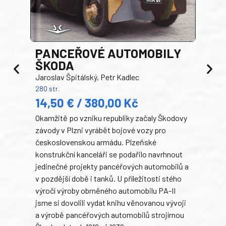
PANCEŘOVÉ AUTOMOBILY
ŠKODA
TA
Jaroslav Špitálský, Petr Kadlec
Ben
280 str.
352 s
14,50 € / 380,00 Kč
22
Okamžitě po vzniku republiky začaly Škodovy
Tank
závody v Plzni vyrábět bojové vozy pro
býva
československou armádu. Plzeňské
Rusk
konstrukční kanceláři se podařilo navrhnout
armá
jedinečné projekty pancéřových automobilů a
stře
v pozdější době i tanků. U příležitosti stého
při 
výročí výroby obrněného automobilu PA-II
blíz
jsme si dovolili vydat knihu věnovanou vývoji
tank
a výrobě pancéřových automobilů strojírnou
v lé