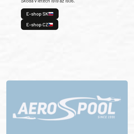
Škoda v letech 1919 až 1936.
tak 
hrdi
E-shop SK
je: 
odeh
E-shop CZ
bitv
E
E