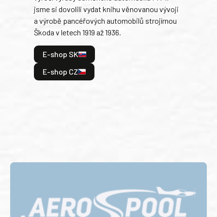
jsme si dovolili vydat knihu věnovanou vývoji
tank
a výrobě pancéřových automobilů strojírnou
v lé
Škoda v letech 1919 až 1936.
tak 
hrdi
E-shop SK
je: 
odeh
E-shop CZ
bitv
E
E