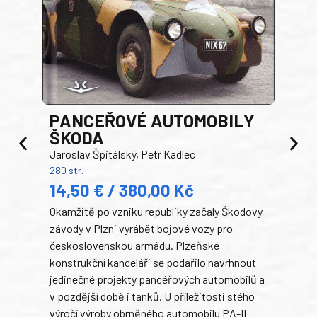
PANCEŘOVÉ AUTOMOBILY
ŠKODA
TA
Jaroslav Špitálský, Petr Kadlec
Ben
280 str.
352 s
14,50 € / 380,00 Kč
22
Okamžitě po vzniku republiky začaly Škodovy
Tank
závody v Plzni vyrábět bojové vozy pro
býva
československou armádu. Plzeňské
Rusk
konstrukční kanceláři se podařilo navrhnout
armá
jedinečné projekty pancéřových automobilů a
stře
v pozdější době i tanků. U příležitosti stého
při 
výročí výroby obrněného automobilu PA-II
blíz