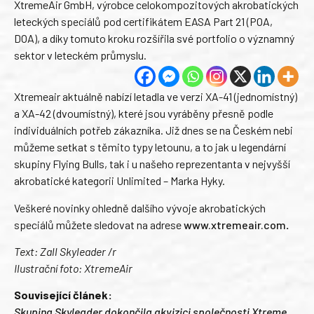
XtremeAir GmbH, výrobce celokompozitových akrobatických
leteckých speciálů pod certifikátem EASA Part 21 (POA,
DOA), a díky tomuto kroku rozšířila své portfolio o významný
sektor v leteckém průmyslu.
Xtremeair aktuálně nabízí letadla ve verzi XA-41 (jednomístný)
a XA-42 (dvoumístný), které jsou vyráběny přesně podle
individuálních potřeb zákazníka. Již dnes se na Českém nebi
můžeme setkat s těmito typy letounu, a to jak u legendární
skupiny Flying Bulls, tak i u našeho reprezentanta v nejvyšší
akrobatické kategorii Unlimited – Marka Hyky.
Veškeré novinky ohledně dalšího vývoje akrobatických
speciálů můžete sledovat na adrese
www.xtremeair.com
.
Text: Zall Skyleader /r
Ilustrační foto: XtremeAir
Související článek:
Skupina Skyleader dokončila akvizici společnosti Xtreme