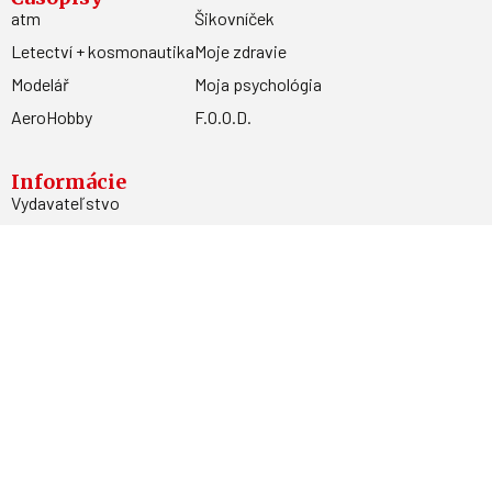
atm
Šikovníček
Letectví + kosmonautika
Moje zdravie
Modelář
Moja psychológia
AeroHobby
F.O.O.D.
Informácie
Vydavateľstvo
Predplatné
Archív
Inzercia
GDPR
Kontakty