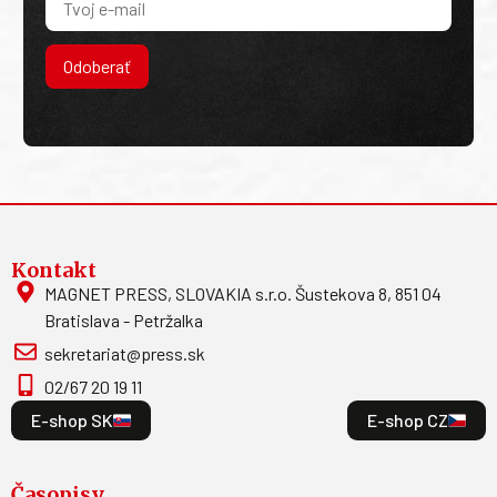
Odoberať
Kontakt
MAGNET PRESS, SLOVAKIA s.r.o. Šustekova 8, 851 04
Bratislava - Petržalka
sekretariat@press.sk
02/67 20 19 11
E-shop SK
E-shop CZ
Časopisy