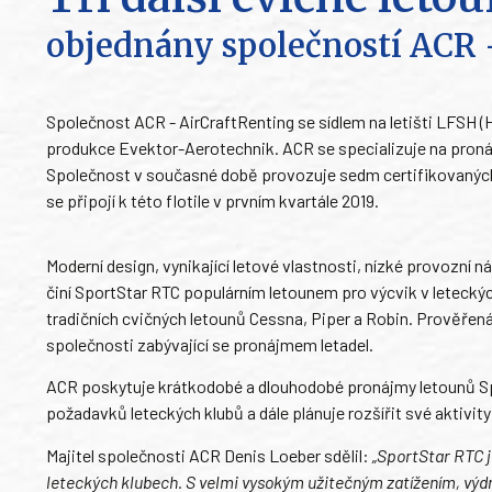
objednány společností ACR 
Společnost ACR - AirCraftRenting se sídlem na letišti LFSH (H
produkce Evektor-Aerotechnik. ACR se specializuje na pron
Společnost v současné době provozuje sedm certifikovaných 
se připojí k této flotile v prvním kvartále 2019.
Moderní design, vynikající letové vlastnosti, nízké provozní
činí SportStar RTC populárním letounem pro výcvik v leteckýc
tradičních cvičných letounů Cessna, Piper a Robin. Prověřená
společnosti zabývající se pronájmem letadel.
ACR poskytuje krátkodobé a dlouhodobé pronájmy letounů Spo
požadavků leteckých klubů a dále plánuje rozšířit své aktivit
Majitel společnosti ACR Denis Loeber sdělil:
„SportStar RTC j
leteckých klubech. S velmi vysokým užitečným zatížením, výdr