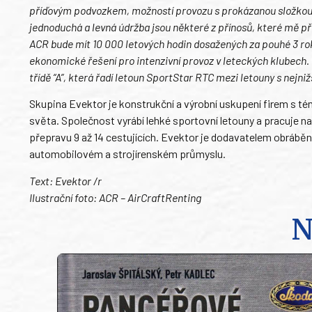
příďovým podvozkem, možností provozu s prokázanou složkou 
jednoduchá a levná údržba jsou některé z přínosů, které mě př
ACR bude mít 10 000 letových hodin dosažených za pouhé 3 roky
ekonomické řešení pro intenzivní provoz v leteckých klubech. 
třídě “A”, která řadí letoun SportStar RTC mezi letouny s nejniž
Skupina Evektor je konstrukční a výrobní uskupení firem s té
světa. Společnost vyrábí lehké sportovní letouny a pracuje 
přepravu 9 až 14 cestujících. Evektor je dodavatelem obráběn
automobilovém a strojírenském průmyslu.
Text: Evektor /r
Ilustrační foto: ACR – AirCraftRenting
N