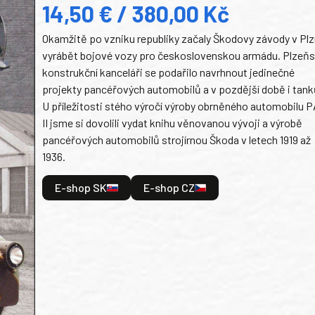
14,50 € / 380,00 Kč
Okamžitě po vzniku republiky začaly Škodovy závody v Plz
vyrábět bojové vozy pro československou armádu. Plzeň
konstrukční kanceláři se podařilo navrhnout jedinečné
projekty pancéřových automobilů a v pozdější době i tank
U příležitosti stého výročí výroby obrněného automobilu P
II jsme si dovolili vydat knihu věnovanou vývoji a výrobě
pancéřových automobilů strojírnou Škoda v letech 1919 až
1936.
E-shop SK
E-shop CZ