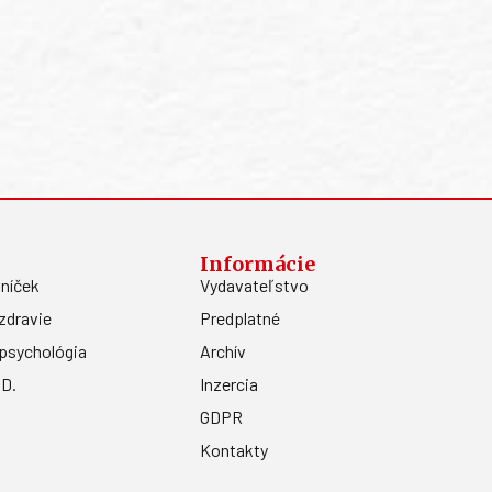
Informácie
níček
Vydavateľstvo
zdravie
Predplatné
psychológia
Archív
.D.
Inzercia
GDPR
Kontakty