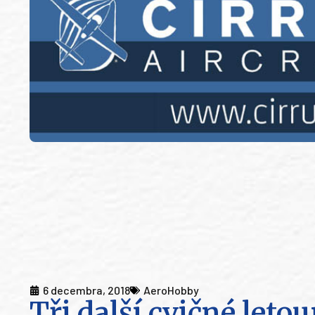
6 decembra, 2018
AeroHobby
Tři další cvičné let