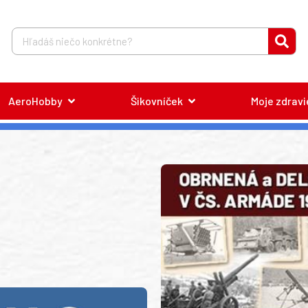
AeroHobby
Šikovníček
Moje zdravi