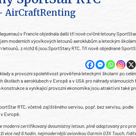
- AirCraftRenting
aguenau) v Francie objednala další tři nové cvičné letouny SportSta
ájem moderních výcvikových letounů aeroklubům a leteckým školám
letounů, z nichž 6 jsou SportStary RTC. Tři nově objednané SportS
 náklady a provozní spolehlivost prověřená leteckými školami po cel
h školách a aeroklubech v Evropě a v USA pro náhrady stárnoucích f
 konstrukce a vynikající provozní ekonomika jsou atraktivní také pr
rtStar RTC, včetně zajištěného servisu, popř. bez servisu, podle
y v Evropě.
e moderní certifikovaný dvoumístný letoun, plně adaptovaný pro pro
ží více než 6 hodin, nejmodernější avionikou Garmin G3X Touch, řidi