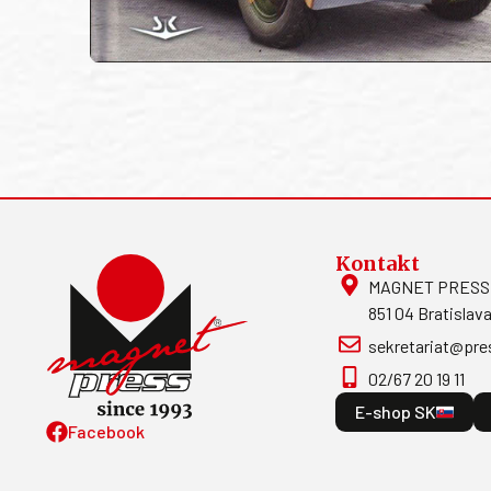
Kontakt
MAGNET PRESS, S
851 04 Bratislava
sekretariat@pre
02/67 20 19 11
E-shop SK
Facebook