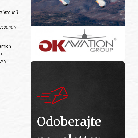
a letounů
letounu v
zemích
o
ty v
Odoberajte