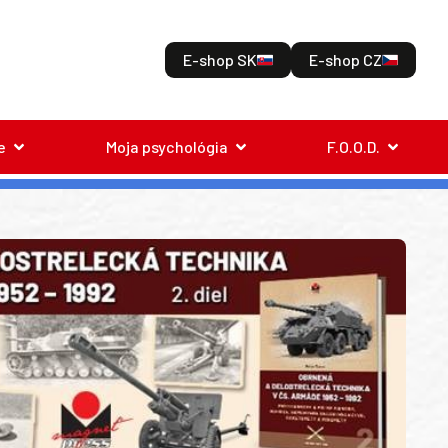
E-shop SK
E-shop CZ
e
Moja psychológia
F.O.O.D.