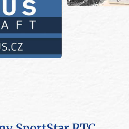
ouny SportStar RTC