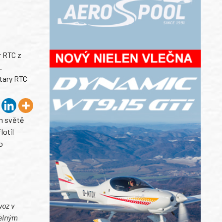
r RTC z
.
tary RTC
ém světě
lotil
o
voz v
telným