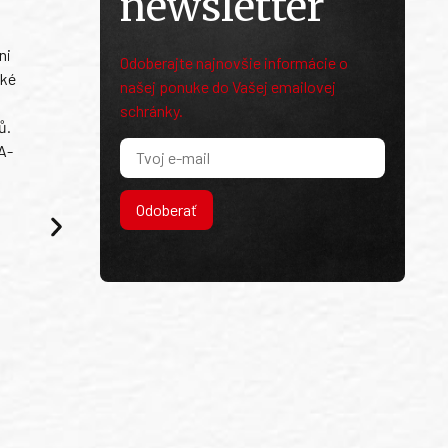
newsletter
ni
Odoberajte najnovšie informácie o
ské
našej ponuke do Vašej emailovej
schránky.
ů.
A-
Odoberať