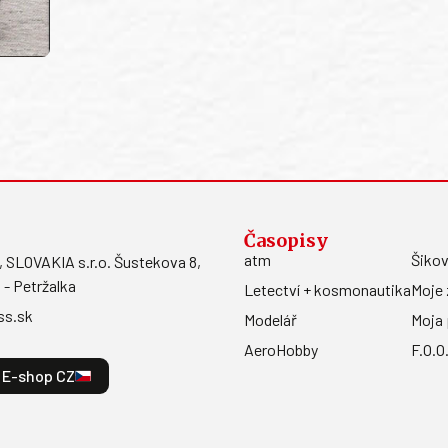
Časopisy
atm
Šikov
LOVAKIA s.r.o. Šustekova 8,
 - Petržalka
Letectví + kosmonautika
Moje 
ss.sk
Modelář
Moja 
AeroHobby
F.O.O
E-shop CZ