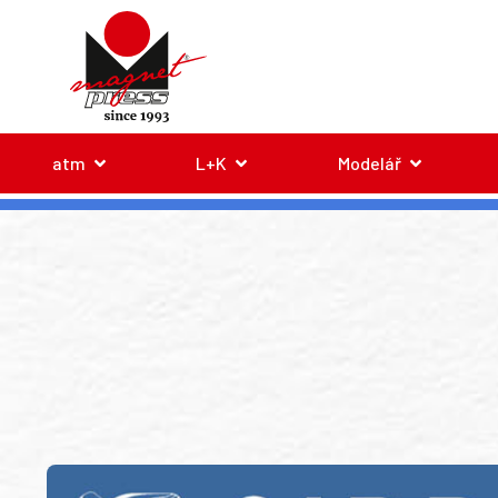
atm
L+K
Modelář