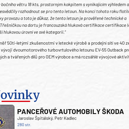
bočního větru 18 kts, prostorným kokpitem s vynikajícím výhledem a
esvědčily rozhodnout se pro tento letoun. Na konci tohoto roku flotil
 provozu a toto je důkaz, že tento letoun je prověřené technické a
Třešničkou na dortu je francouzská hluková certifikace certifikace 
ší hlukovou úrovní ve své kategorii.“
měř 50ti-letými zkušenostmi v letecké výrobě a prodejní sítí ve 40 
na vývoji dvoumotorového turbovrtulového letounu EV-55 Outback pr
ých a tvářených dílů pro OEM výrobce a má rozsáhlé vývojové aktivi
ovinky
PANCEŘOVÉ AUTOMOBILY ŠKODA
Jaroslav Špitálský, Petr Kadlec
280 str.