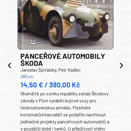
PANCEŘOVÉ AUTOMOBILY
ŠKODA
TA
Jaroslav Špitálský, Petr Kadlec
Ben
280 str.
352 s
14,50 € / 380,00 Kč
22
Okamžitě po vzniku republiky začaly Škodovy
Tank
závody v Plzni vyrábět bojové vozy pro
býva
československou armádu. Plzeňské
Rusk
konstrukční kanceláři se podařilo navrhnout
armá
jedinečné projekty pancéřových automobilů a
stře
v pozdější době i tanků. U příležitosti stého
při 