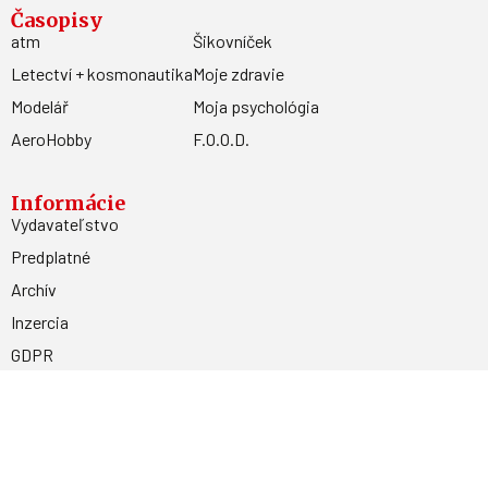
Časopisy
atm
Šikovníček
Letectví + kosmonautika
Moje zdravie
Modelář
Moja psychológia
AeroHobby
F.O.O.D.
Informácie
Vydavateľstvo
Predplatné
Archív
Inzercia
GDPR
Kontakty