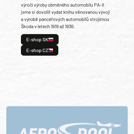
výročí výroby obrněného automobilu PA-II
blíz
jsme si dovolili vydat knihu věnovanou vývoji
tank
a výrobě pancéřových automobilů strojírnou
v lé
Škoda v letech 1919 až 1936.
tak 
hrdi
E-shop SK
je: 
odeh
E-shop CZ
bitv
E
E