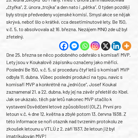
„čtyřka“, 2. února „trojka“ a den nato i „pětka“. O týden později
byly stroje předvedeny vojenské komisi. Smysl akce se nějak
skrývá, neboť šlo o krátké, cca desetiminutové lety. Be 150,
v.č. 5, to absolvovala až 16. března. Nezájem MNO zde už byl
zřetelný.
Dne 25. března se něco podobného odehrálo s komisaři MVP.
Lety jsou v Koukalově zápisníku označeny jako měřicí.
Poslední Be 150, v.č. 5, si proceduru čtyř letů s komisaři MVP
odbyla 11. dubna. Vůbec poslední produkci na typu, navíc s
komisaři MVP a konkrétně na „jedničce“, Josef Koukal
zaznamenal 21. a 22. dubna, kdy jej na závěr přeletěl do Kbel.
Jak se ukázalo, těch pár letů nakonec MVP stačilo k
vystavení Osvědčení letové způsobilosti (OLZ). První pro
letoun v.č. 4 dne 12. května a zbylé potom 13. června 1938. Z
této informace se noří otazník nad tvrzením protokolu ze
zkoušek letounu u VTLÚ z 2. září 1937, že letoun již byl
imatrikulován MVP!