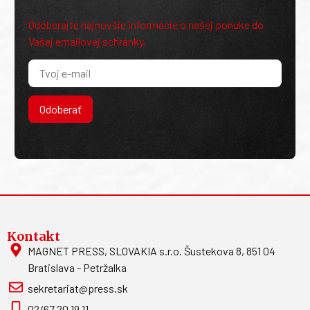
Odoberajte najnovšie informácie o našej ponuke do
Vašej emailovej schránky.
Odoberať
Kontakt
MAGNET PRESS, SLOVAKIA s.r.o. Šustekova 8, 851 04
Bratislava - Petržalka
sekretariat@press.sk
02/67 20 19 11