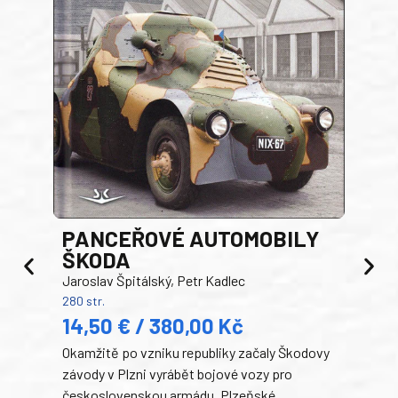
PANCEŘOVÉ AUTOMOBILY
ŠKODA
TA
Jaroslav Špitálský, Petr Kadlec
Ben
280 str.
352 s
14,50 € / 380,00 Kč
22
Okamžitě po vzniku republiky začaly Škodovy
Tank
závody v Plzni vyrábět bojové vozy pro
býva
československou armádu. Plzeňské
Rusk