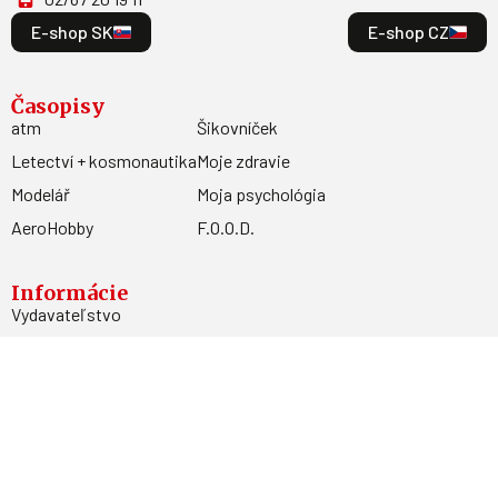
E-shop SK
E-shop CZ
Časopisy
atm
Šikovníček
Letectví + kosmonautika
Moje zdravie
Modelář
Moja psychológia
AeroHobby
F.O.O.D.
Informácie
Vydavateľstvo
Predplatné
Archív
Inzercia
GDPR
Kontakty