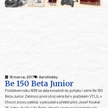
16 marca, 2017
AeroHobby
Be 150 Beta Junior
Počátkem roku 1938 se dala konečně do pohybu i série Be 150
Beta Junior. Zatímco první stroj série byl v pražském VTĹÚ, v
Chocni znovu zalétal, vyzkoušel a přelétl pilot Josef Koukal
26. ledna „dvojku“ do Prahy. Hned 1. února za ní následovala