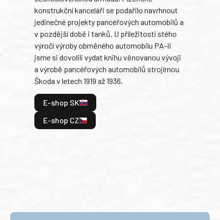
konstrukční kanceláři se podařilo navrhnout
armá
jedinečné projekty pancéřových automobilů a
stře
v pozdější době i tanků. U příležitosti stého
při 
výročí výroby obrněného automobilu PA-II
blíz
jsme si dovolili vydat knihu věnovanou vývoji
tank
a výrobě pancéřových automobilů strojírnou
v lé
Škoda v letech 1919 až 1936.
tak 
hrdi
E-shop SK
je: 
odeh
E-shop CZ
bitv
E
E