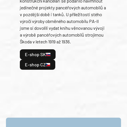
konstrukční kanceláři se podařilo navrhnout
armá
jedinečné projekty pancéřových automobilů a
stře
v pozdější době i tanků. U příležitosti stého
při 
výročí výroby obrněného automobilu PA-II
blíz
jsme si dovolili vydat knihu věnovanou vývoji
tank
a výrobě pancéřových automobilů strojírnou
v lé
Škoda v letech 1919 až 1936.
tak 
hrdi
E-shop SK
je: 
odeh
E-shop CZ
bitv
E
E