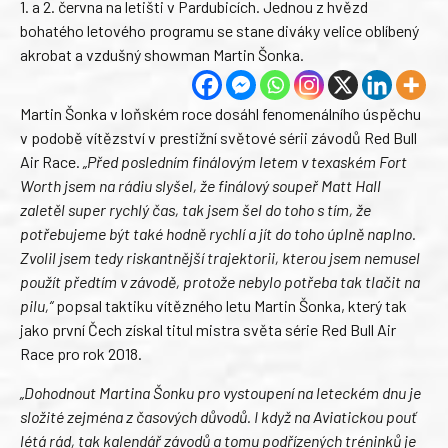
1. a 2. června na letišti v Pardubicích. Jednou z hvězd
bohatého letového programu se stane diváky velice oblíbený
akrobat a vzdušný showman Martin Šonka.
Martin Šonka v loňském roce dosáhl fenomenálního úspěchu
v podobě vítězství v prestižní světové sérii závodů Red Bull
Air Race.
„Před posledním finálovým letem v texaském Fort
Worth jsem na rádiu slyšel, že finálový soupeř Matt Hall
zaletěl super rychlý čas, tak jsem šel do toho s tím, že
potřebujeme být také hodně rychlí a jít do toho úplně naplno.
Zvolil jsem tedy riskantnější trajektorii, kterou jsem nemusel
použít předtím v závodě, protože nebylo potřeba tak tlačit na
pilu,“
popsal taktiku vítězného letu Martin Šonka, který tak
jako první Čech získal titul mistra světa série Red Bull Air
Race pro rok 2018.
„Dohodnout Martina Šonku pro vystoupení na leteckém dnu je
složité zejména z časových důvodů. I když na Aviatickou pouť
létá rád, tak kalendář závodů a tomu podřízených tréninků je