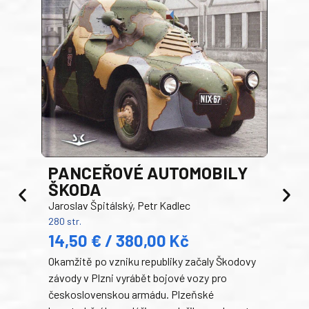
PANCEŘOVÉ AUTOMOBILY
ŠKODA
TA
Jaroslav Špitálský, Petr Kadlec
Ben
280 str.
352 s
14,50 € / 380,00 Kč
22
Okamžitě po vzniku republiky začaly Škodovy
Tank
závody v Plzni vyrábět bojové vozy pro
býva
československou armádu. Plzeňské
Rusk