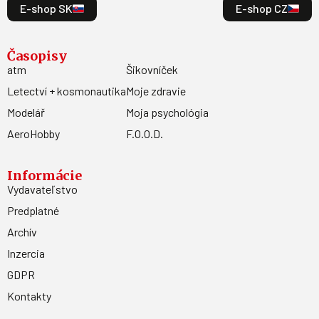
E-shop SK
E-shop CZ
Časopisy
atm
Šikovníček
Letectví + kosmonautika
Moje zdravie
Modelář
Moja psychológia
AeroHobby
F.O.O.D.
Informácie
Vydavateľstvo
Predplatné
Archív
Inzercia
GDPR
Kontakty