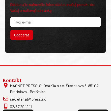
Odoberajte najnovšie informácie o našej ponuke do
Vašej emailovej schránky.
Odoberať
Kontakt
MAGNET PRESS, SLOVAKIA s.r.o. Šustekova 8, 851 04
Bratislava - Petržalka
sekretariat@press.sk
02/67 20 19 11