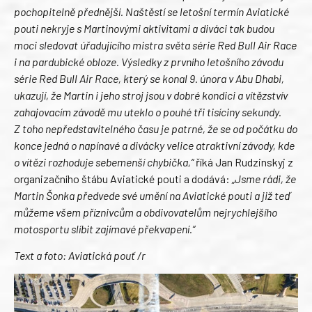
pochopitelně přednější. Naštěstí se letošní termín Aviatické
pouti nekryje s Martinovými aktivitami a diváci tak budou
moci sledovat úřadujícího mistra světa série Red Bull Air Race
i na pardubické obloze. Výsledky z prvního letošního závodu
série Red Bull Air Race, který se konal 9. února v Abu Dhabi,
ukazují, že Martin i jeho stroj jsou v dobré kondici a vítězství
v
zahajovacím závodě mu uteklo o pouhé tři tisíciny sekundy.
Z toho nepředstavitelného času je patrné, že se od počátku do
konce jedná o napínavé a divácky velice atraktivní závody, kde
o vítězi rozhoduje sebemenší chybička,“
říká Jan Rudzinskyj z
organizačního štábu Aviatické pouti a dodává:
„Jsme rádi, že
Martin Šonka předvede své umění na Aviatické pouti a již teď
můžeme všem příznivcům a obdivovatelům nejrychlejšího
motosportu slíbit zajímavé překvapení.“
Text a foto: Aviatická pouť /r