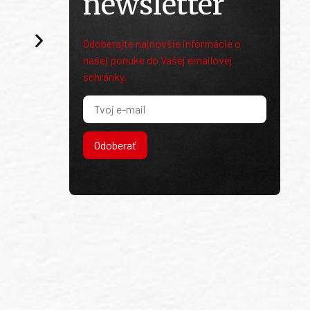
newsletter
Odoberajte najnovšie informácie o
našej ponuke do Vašej emailovej
schránky.
Odoberať