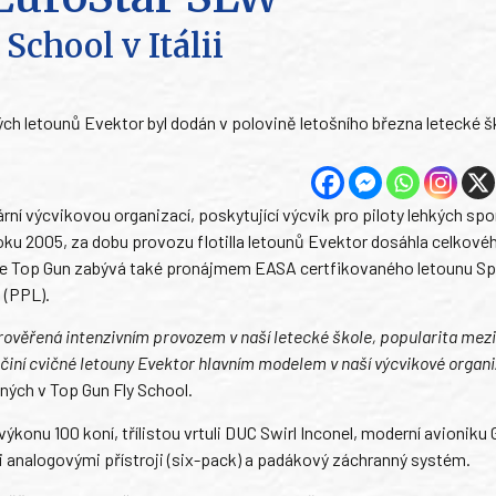
School v Itálii
ých letounů Evektor byl dodán v polovině letošního března letecké š
ární výcvikovou organizací, poskytující výcvik pro piloty lehkých sp
oku 2005, za dobu provozu flotilla letounů Evektor dosáhla celkové
r se Top Gun zabývá také pronájmem EASA certfikovaného letounu Sp
 (PPL).
 prověřená intenzivním provozem v naší letecké škole, popularita mezi
činí cvičné letouny Evektor hlavním modelem v naší výcvikové organi
aných v Top Gun Fly School.
onu 100 koní, třílistou vrtuli DUC Swirl Inconel, moderní avioniku
analogovými přístroji (six-pack) a padákový záchranný systém.