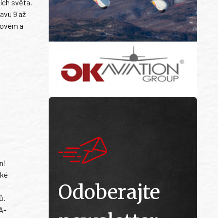
ích světa.
avu 9 až
ilovém a
ni
ské
Odoberajte
ů.
A-