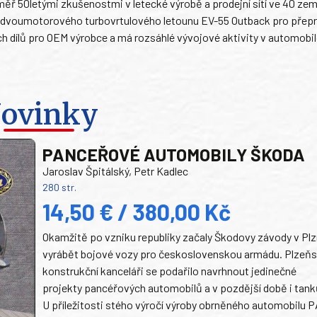
měř 50letými zkušenostmi v letecké výrobě a prodejní sítí ve 40 zem
ji dvoumotorového turbovrtulového letounu EV-55 Outback pro přepr
ch dílů pro OEM výrobce a má rozsáhlé vývojové aktivity v automob
ovinky
PANCEŘOVÉ AUTOMOBILY ŠKODA
Jaroslav Špitálský, Petr Kadlec
280 str.
14,50 € / 380,00 Kč
Okamžitě po vzniku republiky začaly Škodovy závody v Plz
vyrábět bojové vozy pro československou armádu. Plzeň
konstrukční kanceláři se podařilo navrhnout jedinečné
projekty pancéřových automobilů a v pozdější době i tank
U příležitosti stého výročí výroby obrněného automobilu P