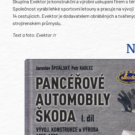
Skupina Evektor je konstrukční a výrobní uskupení firem s té
Společnost vyrábí lehké sportovní letouny a pracuje na vývo
14 cestujících. Evektor je dodavatelem obráběných a tvářený
strojírenském průmyslu.
Text a foto: Evektor /r
N