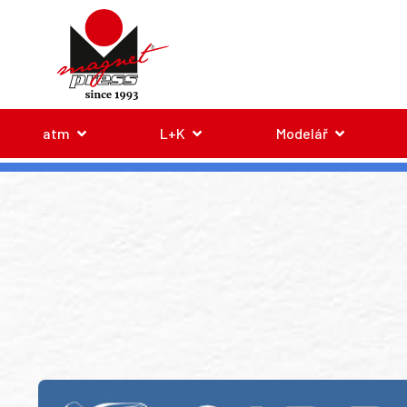
atm
L+K
Modelář