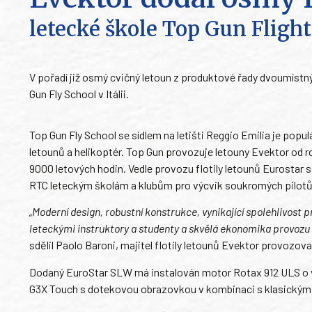
letecké škole Top Gun Flight 
V pořadí již osmý cvičný letoun z produktové řady dvoumístn
Gun Fly School v Itálii.
Top Gun Fly School se sídlem na letišti Reggio Emilia je popul
letounů a helikoptér. Top Gun provozuje letouny Evektor od r
9000 letových hodin. Vedle provozu flotily letounů Eurosta
RTC leteckým školám a klubům pro výcvik soukromých pilotů
„Moderní design, robustní konstrukce, vynikající spolehlivost
leteckými instruktory a studenty a skvělá ekonomika provozu 
sdělil Paolo Baroni, majitel flotily letounů Evektor provozov
Dodaný EuroStar SLW má instalován motor Rotax 912 ULS o výk
G3X Touch s dotekovou obrazovkou v kombinaci s klasickými 