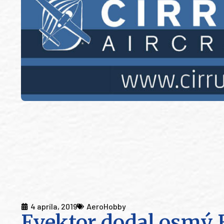
4 apríla, 2019
AeroHobby
Evektor dodal osmý 