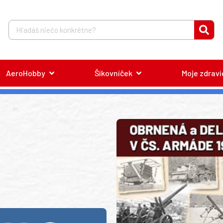
AeroHobby
Šikovníček
Moje zdravi