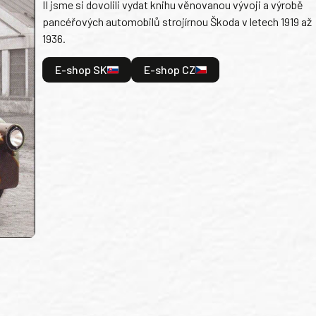
II jsme si dovolili vydat knihu věnovanou vývoji a výrobě
pancéřových automobilů strojírnou Škoda v letech 1919 až
1936.
E-shop SK
E-shop CZ