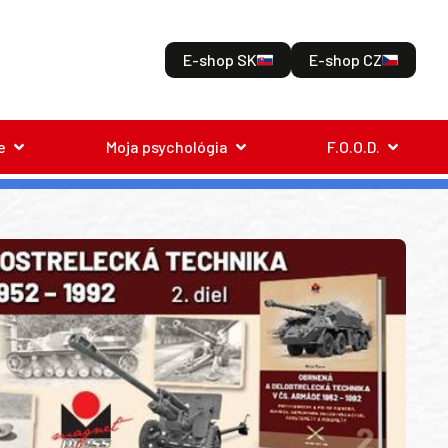
E-shop SK
E-shop CZ
e
Moja psychológia
F.O.O.D.