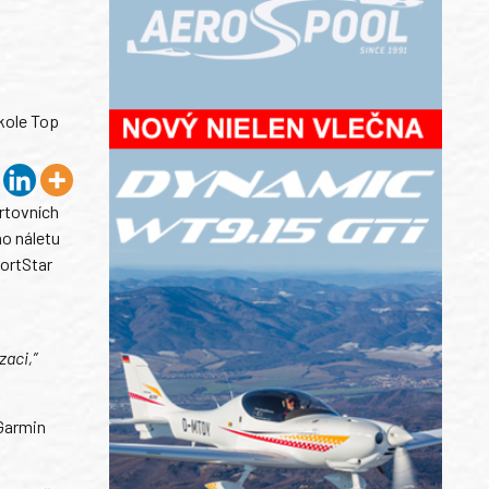
kole Top
ortovních
ho náletu
ortStar
zaci,”
 Garmin