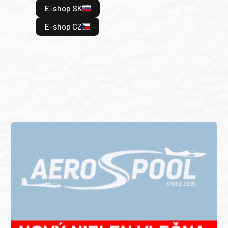
E-shop SK
je: 
odeh
E-shop CZ
bitv
E
E