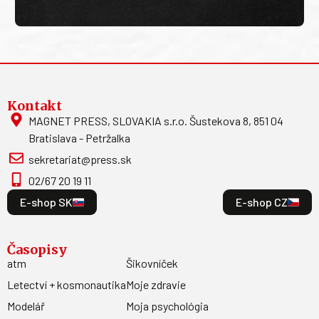
Kontakt
MAGNET PRESS, SLOVAKIA s.r.o. Šustekova 8, 851 04
Bratislava - Petržalka
sekretariat@press.sk
02/67 20 19 11
E-shop SK
E-shop CZ
Časopisy
atm
Šikovníček
Letectví + kosmonautika
Moje zdravie
Modelář
Moja psychológia