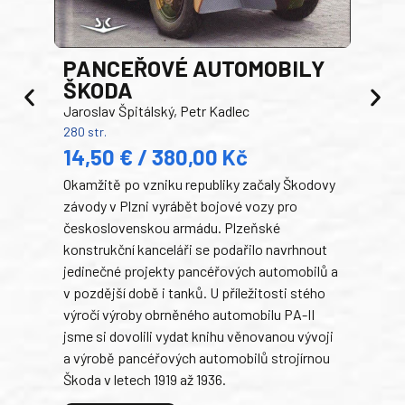
PANCEŘOVÉ AUTOMOBILY
ŠKODA
TA
Jaroslav Špitálský, Petr Kadlec
Ben
280 str.
352 s
14,50 € / 380,00 Kč
22
Okamžitě po vzniku republiky začaly Škodovy
Tank
závody v Plzni vyrábět bojové vozy pro
býva
československou armádu. Plzeňské
Rusk
konstrukční kanceláři se podařilo navrhnout
armá
jedinečné projekty pancéřových automobilů a
stře
v pozdější době i tanků. U příležitosti stého
při 
výročí výroby obrněného automobilu PA-II
blíz
jsme si dovolili vydat knihu věnovanou vývoji
tank
a výrobě pancéřových automobilů strojírnou
v lé
Škoda v letech 1919 až 1936.
tak 
hrdi