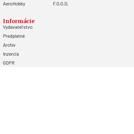
AeroHobby
F.O.O.D.
Informácie
Vydavateľstvo
Predplatné
Archív
Inzercia
GDPR
Kontakty
Facebook