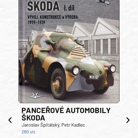
PANCEŘOVÉ AUTOMOBILY
ŠKODA
TA
Jaroslav Špitálský, Petr Kadlec
Ben
280 str.
352 s