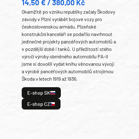
14,50 € / 380,00 Kč
22
Okamžitě po vzniku republiky začaly Škodovy
Tank
závody v Plzni vyrábět bojové vozy pro
býva
československou armádu. Plzeňské
Rusk
konstrukční kanceláři se podařilo navrhnout
armá
jedinečné projekty pancéřových automobilů a
stře
v pozdější době i tanků. U příležitosti stého
při 
výročí výroby obrněného automobilu PA-II
blíz
jsme si dovolili vydat knihu věnovanou vývoji
tank
a výrobě pancéřových automobilů strojírnou
v lé
Škoda v letech 1919 až 1936.
tak 
hrdi
E-shop SK
je: 
odeh
E-shop CZ
bitv
E
E