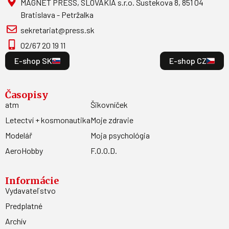
MAGNET PRESS, SLOVAKIA s.r.o. Šustekova 8, 851 04
Bratislava - Petržalka
sekretariat@press.sk
02/67 20 19 11
E-shop SK
E-shop CZ
Časopisy
atm
Šikovníček
Letectví + kosmonautika
Moje zdravie
Modelář
Moja psychológia
AeroHobby
F.O.O.D.
Informácie
Vydavateľstvo
Predplatné
Archív