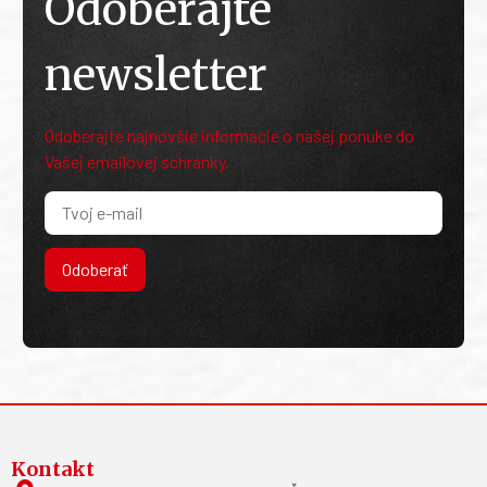
Odoberajte
newsletter
Odoberajte najnovšie informácie o našej ponuke do
Vašej emailovej schránky.
Odoberať
Kontakt