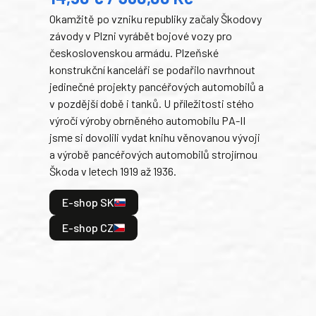
Okamžitě po vzniku republiky začaly Škodovy
Tank
závody v Plzni vyrábět bojové vozy pro
býva
československou armádu. Plzeňské
Rusk
konstrukční kanceláři se podařilo navrhnout
armá
jedinečné projekty pancéřových automobilů a
stře
v pozdější době i tanků. U příležitosti stého
při 
výročí výroby obrněného automobilu PA-II
blíz
jsme si dovolili vydat knihu věnovanou vývoji
tank
a výrobě pancéřových automobilů strojírnou
v lé
Škoda v letech 1919 až 1936.
tak 
hrdi
E-shop SK
je: 
odeh
E-shop CZ
bitv
E
E