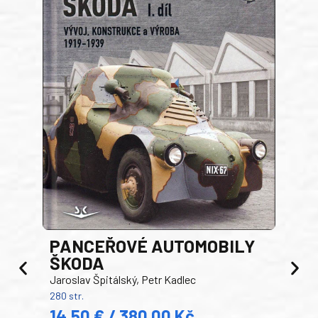
PANCEŘOVÉ AUTOMOBILY
ŠKODA
TA
Jaroslav Špitálský, Petr Kadlec
Ben
280 str.
352 s
14,50 € / 380,00 Kč
22