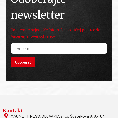
newsletter
Odoberajte najnovšie informácie o našej ponuke do
Vašej emailovej schránky.
Odoberať
Kontakt
MAGNET PRESS, SLOVAKIA s.r.o. Šustekova 8, 851 04