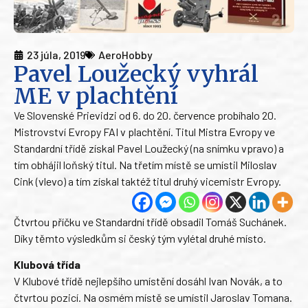
23 júla, 2019
AeroHobby
Pavel Loužecký vyhrál
ME v plachtění
Ve Slovenské Prievidzi od 6. do 20. července probíhalo 20.
Mistrovství Evropy FAI v plachtění. Titul Mistra Evropy ve
Standardní třídě získal Pavel Loužecký (na snímku vpravo) a
tím obhájil loňský titul. Na třetím místě se umístil Miloslav
Cink (vlevo) a tím získal taktéž titul druhý vicemistr Evropy.
Čtvrtou příčku ve Standardní třídě obsadil Tomáš Suchánek.
Díky těmto výsledkům si český tým vylétal druhé místo.
Klubová třída
V Klubové třídě nejlepšího umístění dosáhl Ivan Novák, a to
čtvrtou pozicí. Na osmém místě se umístil Jaroslav Tomana.