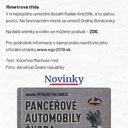
15metrová třída
V ní nejlepšího umístění dosáhl Radek Krejčířík, a to pátou
pozicí. Na šestnáctém místě se umístil Ondřej Bordovský.
Na další snímky a video se můžete podívat –
ZDE
.
Pro podrobné informace o šampionátu navštivte jeho
oficiální stránky
www.egc2019.sk
.
Text: Kateřina Machula /red
Foto: Aeroklub České republiky
Novinky