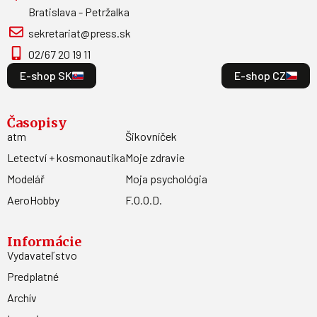
Bratislava - Petržalka
sekretariat@press.sk
02/67 20 19 11
E-shop SK
E-shop CZ
Časopisy
atm
Šikovníček
Letectví + kosmonautika
Moje zdravie
Modelář
Moja psychológia
AeroHobby
F.O.O.D.
Informácie
Vydavateľstvo
Predplatné
Archív