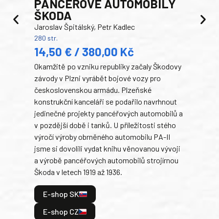
PANCEŘOVÉ AUTOMOBILY
ŠKODA
TA
Jaroslav Špitálský, Petr Kadlec
Ben
280 str.
352 s
14,50 € / 380,00 Kč
22
Okamžitě po vzniku republiky začaly Škodovy
Tank
závody v Plzni vyrábět bojové vozy pro
býva
československou armádu. Plzeňské
Rusk
konstrukční kanceláři se podařilo navrhnout
armá
jedinečné projekty pancéřových automobilů a
stře
v pozdější době i tanků. U příležitosti stého
při 
výročí výroby obrněného automobilu PA-II
blíz
jsme si dovolili vydat knihu věnovanou vývoji
tank
a výrobě pancéřových automobilů strojírnou
v lé
Škoda v letech 1919 až 1936.
tak 
hrdi
E-shop SK
je: 
odeh
E-shop CZ