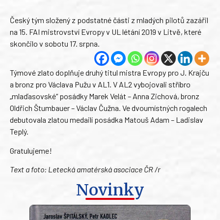
Český tým složený z podstatné části z mladých pilotů zazářil
na 15. FAI mistrovství Evropy v UL létání 2019 v Litvě, které
skončilo v sobotu 17. srpna.
Týmové zlato doplňuje druhý titul mistra Evropy pro J. Krajču
a bronz pro Václava Pužu v AL1. V AL2 vybojovali stříbro
„mlaďasovské“ posádky Marek Velát – Anna Zichová, bronz
Oldřich Štumbauer – Václav Čužna. Ve dvoumístných rogalech
debutovala zlatou medailí posádka Matouš Adam – Ladislav
Teplý.
Gratulujeme!
Text a foto: Letecká amatérská asociace ČR /r
Novinky