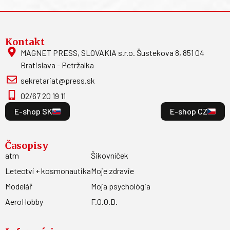
Kontakt
MAGNET PRESS, SLOVAKIA s.r.o. Šustekova 8, 851 04
Bratislava - Petržalka
sekretariat@press.sk
02/67 20 19 11
E-shop SK
E-shop CZ
Časopisy
atm
Šikovníček
Letectví + kosmonautika
Moje zdravie
Modelář
Moja psychológia
AeroHobby
F.O.O.D.