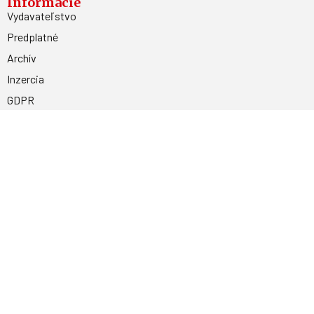
Informácie
Vydavateľstvo
Predplatné
Archív
Inzercia
GDPR
Kontakty
Facebook
Magnetpress.online
© 2023 Všetky práva vyhradené. Dizajn a
programovanie: