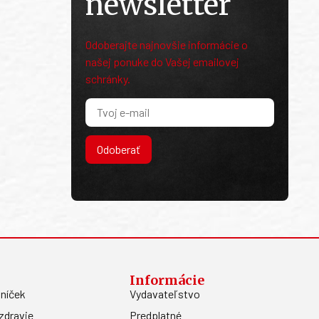
newsletter
Odoberajte najnovšie informácie o
našej ponuke do Vašej emailovej
schránky.
Odoberať
Informácie
níček
Vydavateľstvo
zdravie
Predplatné