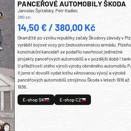
PANCEŘOVÉ AUTOMOBILY ŠKODA
Jaroslav Špitálský, Petr Kadlec
280 str.
14,50 € / 380,00 Kč
Okamžitě po vzniku republiky začaly Škodovy závody v Plz
vyrábět bojové vozy pro československou armádu. Plzeň
konstrukční kanceláři se podařilo navrhnout jedinečné
projekty pancéřových automobilů a v pozdější době i tank
U příležitosti stého výročí výroby obrněného automobilu P
II jsme si dovolili vydat knihu věnovanou vývoji a výrobě
pancéřových automobilů strojírnou Škoda v letech 1919 až
1936.
E-shop SK
E-shop CZ