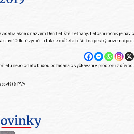
 pravidelná akce s názvem Den Letiště Letňany. Letošní ročník je navíc
laví 100leté výročí, a tak se můžete těšit i na pestrý pozemní pro
 příletu nebo odletu budou požádána o vyčkávání v prostoru z důvod
ýstaviště PVA.
ovinky