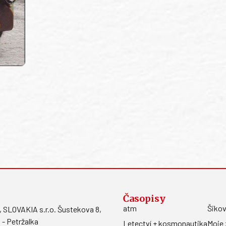
Časopisy
atm
Šikov
LOVAKIA s.r.o. Šustekova 8,
 - Petržalka
Letectví + kosmonautika
Moje 