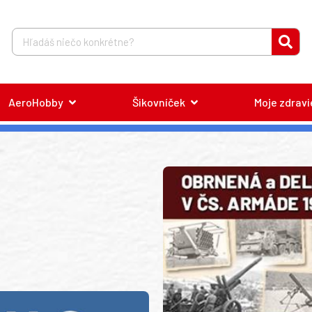
AeroHobby
Šikovníček
Moje zdravi