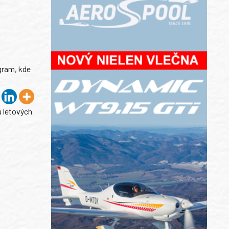
gram, kde
u letových