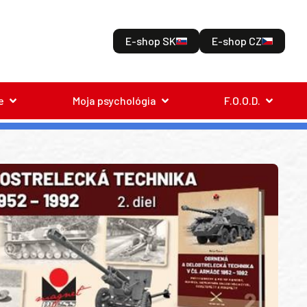
E-shop SK
E-shop CZ
e
Moja psychológia
F.O.O.D.