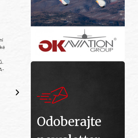
ni
ské
ů.
A-
Odoberajte