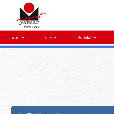
atm
L+K
Modelář