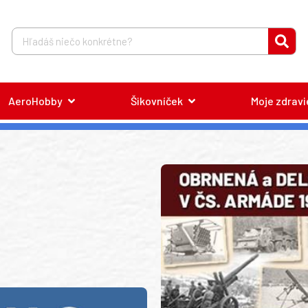
AeroHobby
Šikovníček
Moje zdravi