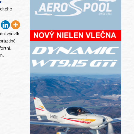
eckého
dní výcvik
 prázdné
ortní,
m.
.