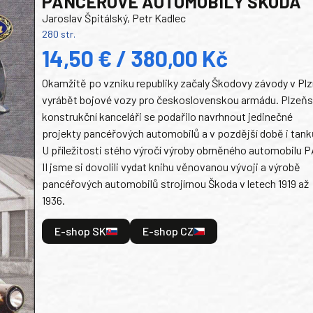
PANCEŘOVÉ AUTOMOBILY ŠKODA
Jaroslav Špitálský, Petr Kadlec
280 str.
14,50 € / 380,00 Kč
Okamžitě po vzniku republiky začaly Škodovy závody v Plz
vyrábět bojové vozy pro československou armádu. Plzeň
konstrukční kanceláři se podařilo navrhnout jedinečné
projekty pancéřových automobilů a v pozdější době i tank
U příležitosti stého výročí výroby obrněného automobilu P
II jsme si dovolili vydat knihu věnovanou vývoji a výrobě
pancéřových automobilů strojírnou Škoda v letech 1919 až
1936.
E-shop SK
E-shop CZ