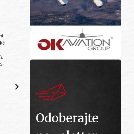
ni
ské
ů.
A-
Odoberajte