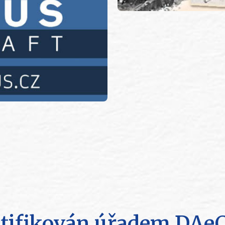
rtifikován úřadem DAe