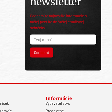
newsletter
Odoberajte najnovšie informácie o
našej ponuke do Vašej emailovej
schránky.
Odoberať
Informácie
níček
Vydavateľstvo
zdravie
Predplatné