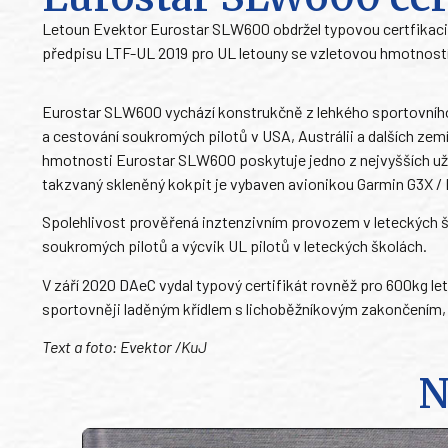
Letoun Evektor Eurostar SLW600 obdržel typovou certfikac
předpisu LTF-UL 2019 pro UL letouny se vzletovou hmotností
Eurostar SLW600 vychází konstrukčně z lehkého sportovního 
a cestování soukromých pilotů v USA, Austrálii a dalších zem
hmotnosti Eurostar SLW600 poskytuje jedno z nejvyšších užit
takzvaný skleněný kokpit je vybaven avionikou Garmin G3X / 
Spolehlivost prověřená inztenzivním provozem v leteckých 
soukromých pilotů a výcvik UL pilotů v leteckých školách.
V září 2020 DAeC vydal typový certifikát rovněž pro 600kg 
sportovněji laděným křídlem s lichoběžníkovým zakončením,
Text a foto: Evektor /KuJ
N