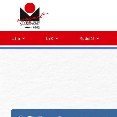
atm
L+K
Modelář