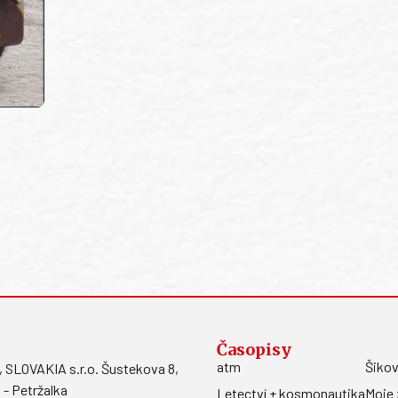
Časopisy
atm
Šikov
LOVAKIA s.r.o. Šustekova 8,
 - Petržalka
Letectví + kosmonautika
Moje 