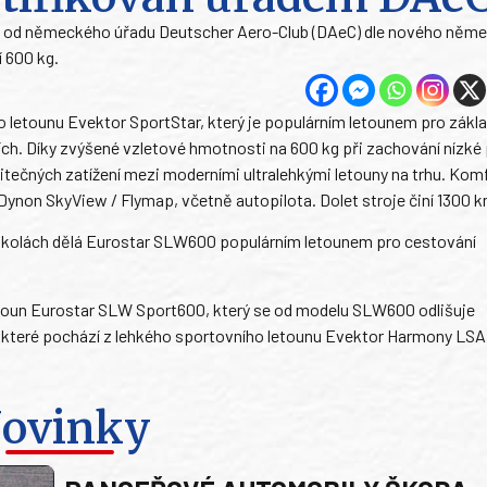
i od německého úřadu Deutscher Aero-Club (DAeC) dle nového něm
 600 kg.
letounu Evektor SportStar, který je populárním letounem pro zákla
ích. Díky zvýšené vzletové hmotnosti na 600 kg při zachování nízké
ečných zatížení mezi moderními ultralehkými letouny na trhu. Komf
Dynon SkyView / Flymap, včetně autopilota. Dolet stroje činí 1300 k
školách dělá Eurostar SLW600 populárním letounem pro cestování
letoun Eurostar SLW Sport600, který se od modelu SLW600 odlišuje
 které pochází z lehkého sportovního letounu Evektor Harmony LSA
ovinky