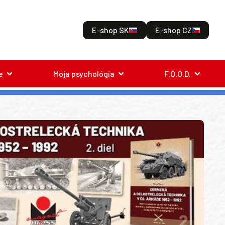
E-shop SK
E-shop CZ
e
Moja psychológia
F.O.O.D.