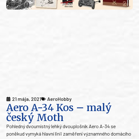
21 mája, 2021
AeroHobby
Aero A-34 Kos – malý
český Moth
Pohledný dvoumístný lehký dvouplošník Aero A-34 se
poněkud vymyká hlavní linii zaměření významného domácího