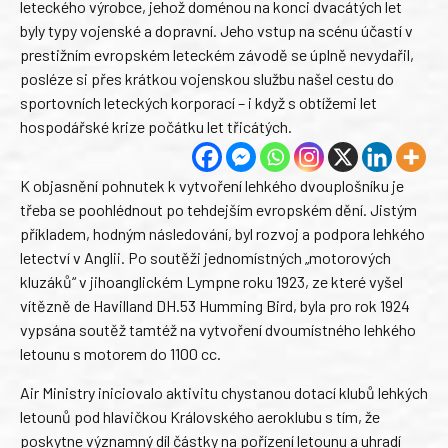
leteckého výrobce, jehož doménou na konci dvacátých let
byly typy vojenské a dopravní. Jeho vstup na scénu účastí v
prestižním evropském leteckém závodě se úplně nevydařil,
posléze si přes krátkou vojenskou službu našel cestu do
sportovních leteckých korporací – i když s obtížemi let
hospodářské krize počátku let třicátých.
K objasnění pohnutek k vytvoření lehkého dvouplošníku je
třeba se poohlédnout po tehdejším evropském dění. Jistým
příkladem, hodným následování, byl rozvoj a podpora lehkého
letectví v Anglii. Po soutěži jednomístných „motorových
kluzáků“ v jihoanglickém Lympne roku 1923, ze které vyšel
vítězně de Havilland DH.53 Humming Bird, byla pro rok 1924
vypsána soutěž tamtéž na vytvoření dvoumístného lehkého
letounu s motorem do 1100 cc.
Air Ministry iniciovalo aktivitu chystanou dotací klubů lehkých
letounů pod hlavičkou Královského aeroklubu s tím, že
poskytne významný díl částky na pořízení letounu a uhradí