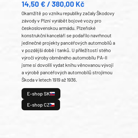
14,50 € / 380,00 Kč
22
Okamžitě po vzniku republiky začaly Škodovy
Tank
závody v Plzni vyrábět bojové vozy pro
býva
československou armádu. Plzeňské
Rusk
konstrukční kanceláři se podařilo navrhnout
armá
jedinečné projekty pancéřových automobilů a
stře
v pozdější době i tanků. U příležitosti stého
při 
výročí výroby obrněného automobilu PA-II
blíz
jsme si dovolili vydat knihu věnovanou vývoji
tank
a výrobě pancéřových automobilů strojírnou
v lé
Škoda v letech 1919 až 1936.
tak 
hrdi
E-shop SK
je: 
odeh
E-shop CZ
bitv
E
E