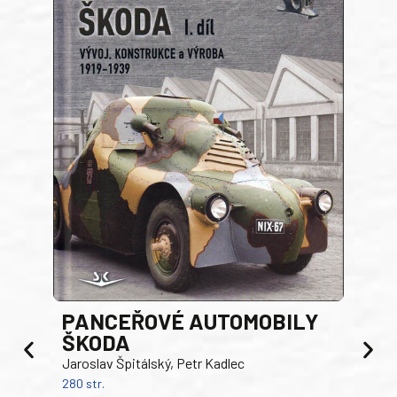
PANCEŘOVÉ AUTOMOBILY
ŠKODA
TA
Jaroslav Špitálský, Petr Kadlec
Ben
280 str.
352 s