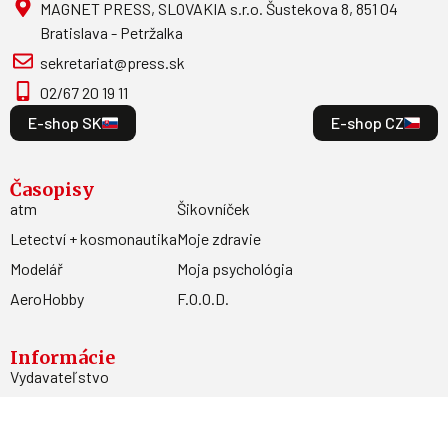
MAGNET PRESS, SLOVAKIA s.r.o. Šustekova 8, 851 04
Bratislava - Petržalka
sekretariat@press.sk
02/67 20 19 11
E-shop SK
E-shop CZ
Časopisy
atm
Šikovníček
Letectví + kosmonautika
Moje zdravie
Modelář
Moja psychológia
AeroHobby
F.O.O.D.
Informácie
Vydavateľstvo
Predplatné
Archív