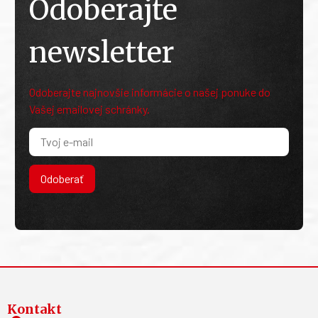
Odoberajte
newsletter
Odoberajte najnovšie informácie o našej ponuke do
Vašej emailovej schránky.
Odoberať
Kontakt