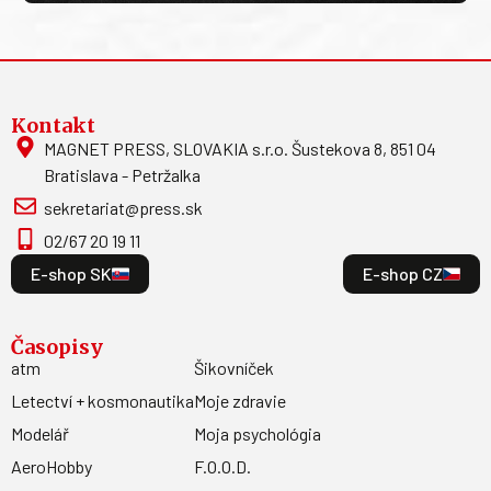
Kontakt
MAGNET PRESS, SLOVAKIA s.r.o. Šustekova 8, 851 04
Bratislava - Petržalka
sekretariat@press.sk
02/67 20 19 11
E-shop SK
E-shop CZ
Časopisy
atm
Šikovníček
Letectví + kosmonautika
Moje zdravie
Modelář
Moja psychológia
AeroHobby
F.O.O.D.