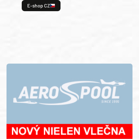
odeh
E-shop CZ
bitv
E
E