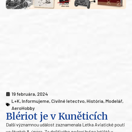
19 februára, 2024
L+K
,
Informujeme
,
Civilné letectvo
,
História
,
Modelář
,
AeroHobby
Blériot je v Kuněticích
Další významnou událost zaznamenala Letka Aviatické pouti
ve čtvrtek 8. února. Za deštivého počasí byl na letiště v