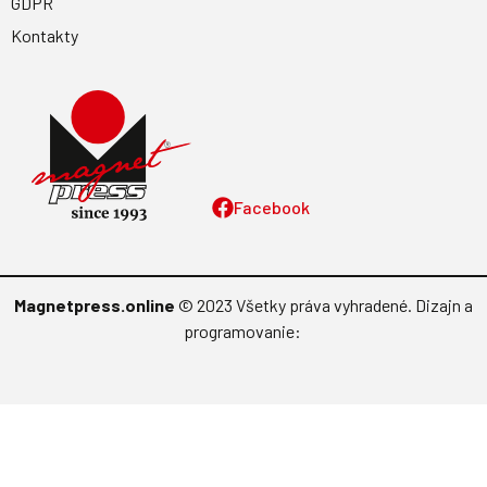
Bratislava - Petržalka
sekretariat@press.sk
02/67 20 19 11
E-shop SK
E-shop CZ
Časopisy
atm
Šikovníček
Letectví + kosmonautika
Moje zdravie
Modelář
Moja psychológia
AeroHobby
F.O.O.D.
Informácie
Vydavateľstvo
Predplatné
Archív
Inzercia