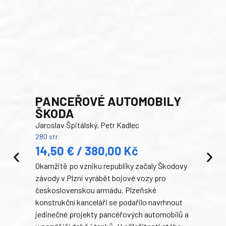
PANCEŘOVÉ AUTOMOBILY
ŠKODA
TA
Jaroslav Špitálský, Petr Kadlec
Ben
280 str.
352 s
14,50 € / 380,00 Kč
22