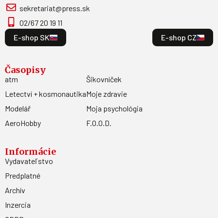
newsletter
Odoberajte najnovšie informácie o našej ponuke do
Vašej emailovej schránky.
Odoberať
Kontakt
MAGNET PRESS, SLOVAKIA s.r.o. Šustekova 8, 851 04