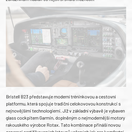
Bristell B23 představuje moderní tréninkovou a cestovní
platformu, která spojuje tradiční celokovovou konstrukci s
nejnovějšími technologiemi. Již v základní výbavě je vybaven
glass cockpitem Garmin, doplněným o nejmodernější motory
rakouského výrobce Rotax. Tato kombinace přináší novou
generaci certifikovaných letounů určených jak pro komfortní