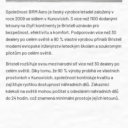
Společnost BRM Aero je český výrobce letadel založený v
roce 2009 se sídlem v Kunovicích. S více než 1100 dodanými
letouny na čtyři kontinenty je Bristell uznáván pro
bezpečnost, efektivitu a komfort. Podporován více než 30
dealery po celém světě a 90 % vlastní výrobou přináší Bristell
moderní evropské inženýrství leteckým školám a soukromým
pilotům po celém světě.
Bristell rozšiřuje svou mezinárodní síť více než 30 dealery po
celém světě. Díky tomu, že 90 % výroby probíhá ve vlastních
prostorách v Kunovicích, společnost kontroluje kvalitu a
zajišťuje rychlou dostupnost náhradních dílů. Zákazníci
kdekoli na světě mohou počítat s odesláním náhradních dílů
do 24 hodin, což znamená minimální prostoje jejich letounů.