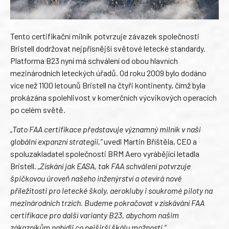
Tento certifikační milník potvrzuje závazek společnosti
Bristell dodržovat nejpřísnější světové letecké standardy.
Platforma B23 nyní má schválení od obou hlavních
mezinárodních leteckých úřadů. Od roku 2009 bylo dodáno
více než 1100 letounů Bristell na čtyři kontinenty, čímž byla
prokázána spolehlivost v komerčních výcvikových operacích
po celém světě.
„Tato FAA certifikace představuje významný milník v naší
globální expanzní strategii,“
uvedl Martin Bříštěla, CEO a
spoluzakladatel společnosti BRM Aero vyrábějící letadla
Bristell.
„Získání jak EASA, tak FAA schválení potvrzuje
špičkovou úroveň našeho inženýrství a otevírá nové
příležitosti pro letecké školy, aerokluby i soukromé piloty na
mezinárodních trzích. Budeme pokračovat v získávání FAA
certifikace pro další varianty B23, abychom našim
zákazníkům nabídli co nejširší škálu možností.“