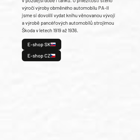
Okamžitě po vzniku republiky začaly Škodovy
Tank
závody v Plzni vyrábět bojové vozy pro
býva
československou armádu. Plzeňské
Rusk
konstrukční kanceláři se podařilo navrhnout
armá
jedinečné projekty pancéřových automobilů a
stře
v pozdější době i tanků. U příležitosti stého
při 
výročí výroby obrněného automobilu PA-II
blíz
jsme si dovolili vydat knihu věnovanou vývoji
tank
a výrobě pancéřových automobilů strojírnou
v lé
Škoda v letech 1919 až 1936.
tak 
hrdi
E-shop SK
je: 
odeh
E-shop CZ
bitv
E
E