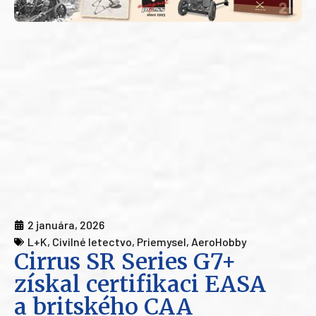
2 januára, 2026
L+K
,
Civilné letectvo
,
Priemysel
,
AeroHobby
Cirrus SR Series G7+
získal certifikaci EASA
a britského CAA