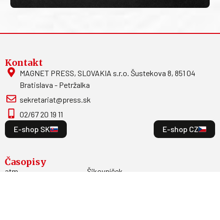
Kontakt
MAGNET PRESS, SLOVAKIA s.r.o. Šustekova 8, 851 04
Bratislava - Petržalka
sekretariat@press.sk
02/67 20 19 11
E-shop SK
E-shop CZ
Časopisy
atm
Šikovníček
Letectví + kosmonautika
Moje zdravie
Modelář
Moja psychológia
AeroHobby
F.O.O.D.