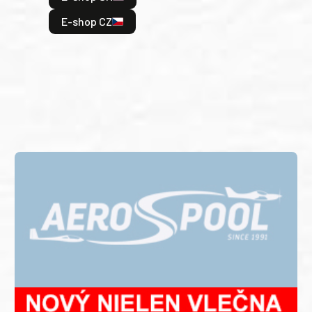
je: 
odeh
E-shop CZ
bitv
E
E