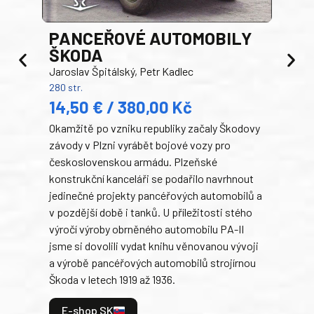
PANCEŘOVÉ AUTOMOBILY
ŠKODA
TA
Jaroslav Špitálský, Petr Kadlec
Ben
280 str.
352 s
14,50 € / 380,00 Kč
22
Okamžitě po vzniku republiky začaly Škodovy
Tank
závody v Plzni vyrábět bojové vozy pro
býva
československou armádu. Plzeňské
Rusk
konstrukční kanceláři se podařilo navrhnout
armá
jedinečné projekty pancéřových automobilů a
stře
v pozdější době i tanků. U příležitosti stého
při 
výročí výroby obrněného automobilu PA-II
blíz
jsme si dovolili vydat knihu věnovanou vývoji
tank
a výrobě pancéřových automobilů strojírnou
v lé
Škoda v letech 1919 až 1936.
tak 
hrdi
E-shop SK