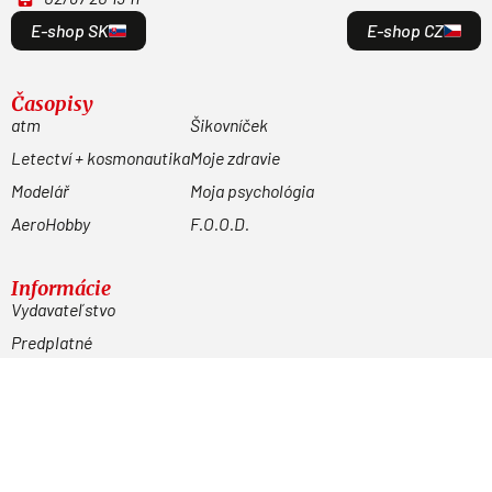
E-shop SK
E-shop CZ
Časopisy
atm
Šikovníček
Letectví + kosmonautika
Moje zdravie
Modelář
Moja psychológia
AeroHobby
F.O.O.D.
Informácie
Vydavateľstvo
Predplatné
Archív
Inzercia
GDPR
Kontakty