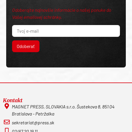
Odoberajte najnovšie informácie o našej ponuke do
Vašej emailovej schránky.
Odoberať
Kontakt
MAGNET PRESS, SLOVAKIA s.r.o. Šustekova 8, 851 04
Bratislava - Petržalka
sekretariat@press.sk
02/67 20 19 11