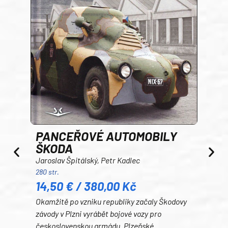
PANCEŘOVÉ AUTOMOBILY
ŠKODA
TA
Jaroslav Špitálský, Petr Kadlec
Ben
280 str.
352 s
14,50 € / 380,00 Kč
22
Okamžitě po vzniku republiky začaly Škodovy
Tank
závody v Plzni vyrábět bojové vozy pro
býva
československou armádu. Plzeňské
jede