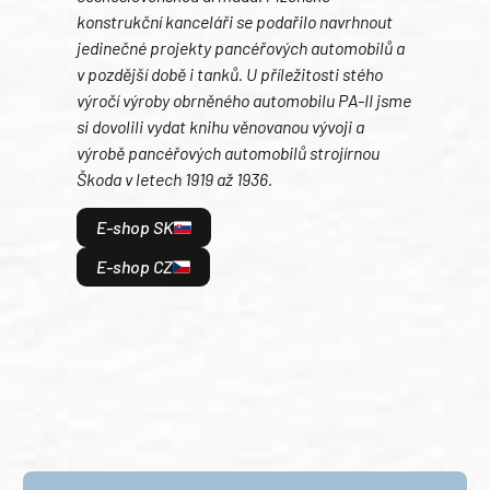
konstrukční kanceláři se podařilo navrhnout
druh
jedinečné projekty pancéřových automobilů a
množ
v pozdější době i tanků. U příležitosti stého
po s
výročí výroby obrněného automobilu PA-II jsme
něho
si dovolili vydat knihu věnovanou vývoji a
význ
výrobě pancéřových automobilů strojírnou
není
Škoda v letech 1919 až 1936.
zpoc
její
E-shop SK
lege
úpln
E-shop CZ
zalo
E
E