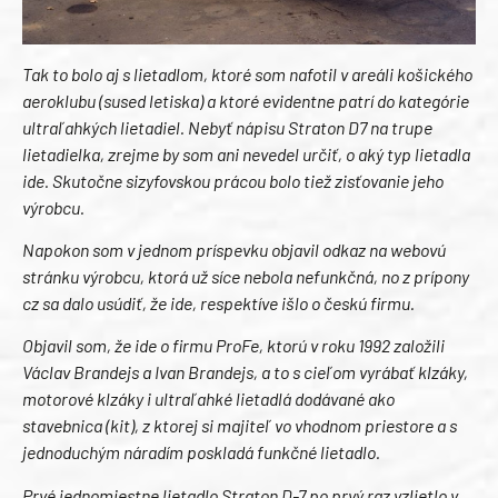
Tak to bolo aj s lietadlom, ktoré som nafotil v areáli košického
aeroklubu (sused letiska) a ktoré evidentne patrí do kategórie
ultraľahkých lietadiel. Nebyť nápisu Straton D7 na trupe
lietadielka, zrejme by som ani nevedel určiť, o aký typ lietadla
ide. Skutočne sizyfovskou prácou bolo tiež zisťovanie jeho
výrobcu.
Napokon som v jednom príspevku objavil odkaz na webovú
stránku výrobcu, ktorá už síce nebola nefunkčná, no z prípony
cz sa dalo usúdiť, že ide, respektíve išlo o českú firmu.
Objavil som, že ide o firmu ProFe, ktorú v roku 1992 založili
Václav Brandejs a Ivan Brandejs, a to s cieľom vyrábať klzáky,
motorové klzáky i ultraľahké lietadlá dodávané ako
stavebnica (kit), z ktorej si majiteľ vo vhodnom priestore a s
jednoduchým náradím poskladá funkčné lietadlo.
Prvé jednomiestne lietadlo Straton D-7 po prvý raz vzlietlo v