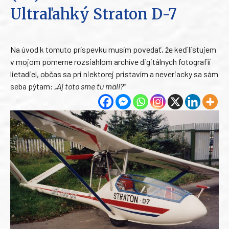
Ultraľahký Straton D-7
Na úvod k tomuto príspevku musím povedať, že keď listujem
v mojom pomerne rozsiahlom archíve digitálnych fotografií
lietadiel, občas sa pri niektorej pristavím a neveriacky sa sám
seba pýtam:
„Aj toto sme tu mali?“