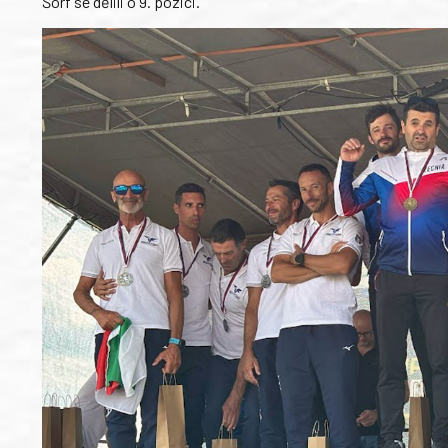
Šorf se dělili o 9. pozici.