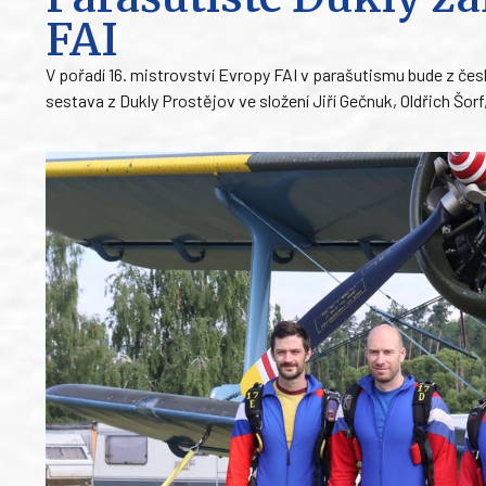
FAI
V pořadí 16. mistrovství Evropy FAI v parašutismu bude z čes
sestava z Dukly Prostějov ve složení Jiří Gečnuk, Oldřich Šorf