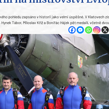
kého pohledu zapsáno v historii jako velmi úspěšné. V Klatovech zí
, Hynek Tábor, Miloslav Kříž a Bonifác Hájek pět medailí, včetně dvo