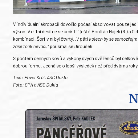
V individuální akrobacii dovolilo počasí absolvovat pouze jedi
výkon. V elitní desítce se umístili ještě Bonifác Hájek (8.) a 
kombinaci, Šorf v ní byl čtvrtý.
„V pěti kolech by se samozřejm
zase tolik nevadí,“
pousmál se Jiroušek.
S počtem cenných kovů a výkony svých svěřenců byl celkově ve
dobrou formu. Jedná se o lepší výsledek než před dvěma roky
Text: Pavel Král, ASC Dukla
Foto: CPA a ASC Dukla
N