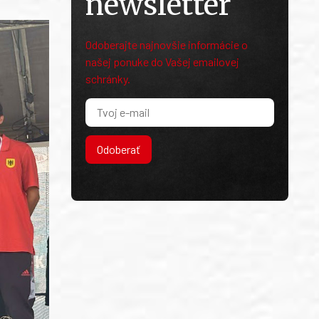
newsletter
Odoberajte najnovšie informácie o
našej ponuke do Vašej emailovej
schránky.
Odoberať