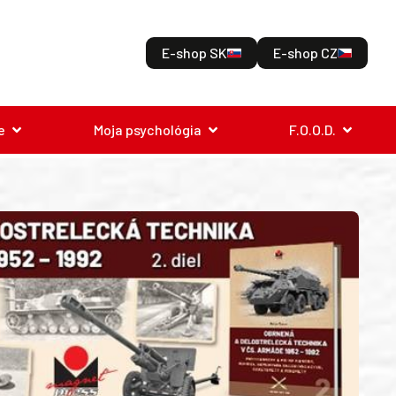
E-shop SK
E-shop CZ
e
Moja psychológia
F.O.O.D.