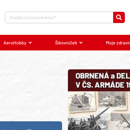
AeroHobby
Šikovníček
Moje zdravi