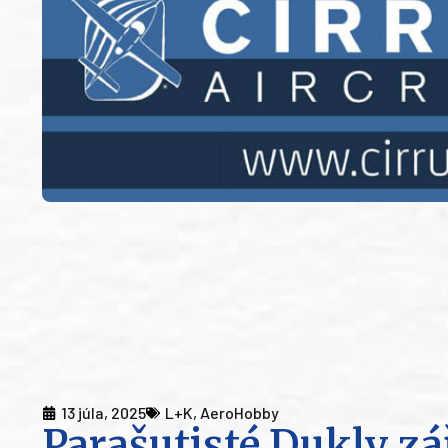
13 júla, 2025
L+K
,
AeroHobby
Parašutisté Dukly zá