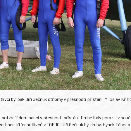
ivci byl pak Jiří Gečnuk stříbrný v přesnosti přistání, Miloslav Kříž 
tvrdili dominanci v přesnosti přistání. Druhé Italy porazili v součt
 hned tří jednotlivců v TOP 10. Jiří Gečnuk byl druhý, Hynek Tábor a