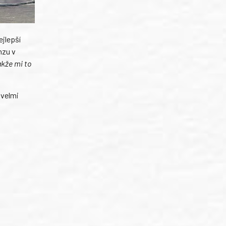
ejlepší
nzu v
akže mi to
 velmi