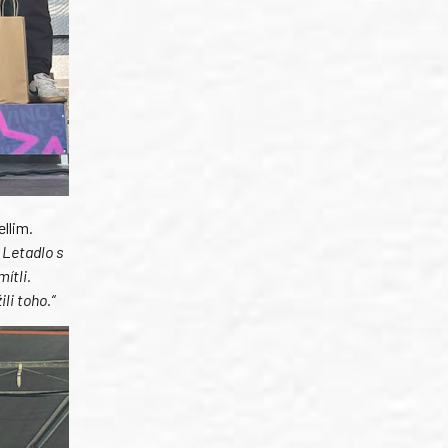
llim.
 Letadlo s
ítli.
li toho.“