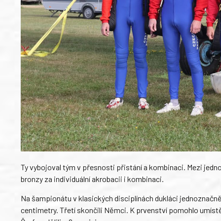
Ty vybojoval tým v přesnosti přistání a kombinaci. Mezi jednotl
bronzy za individuální akrobacii i kombinaci.
Na šampionátu v klasických disciplínách dukláci jednoznačně po
centimetry. Třetí skončili Němci. K prvenství pomohlo umístění