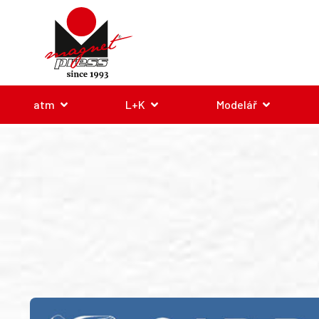
atm
L+K
Modelář