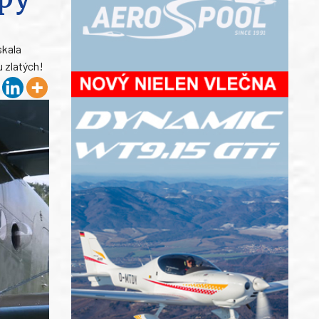
skala
u zlatých!