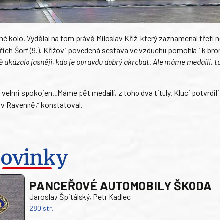
né kolo. Vydělal na tom právě Miloslav Kříž, který zaznamenal třetí n
Oldřich Šorf (9.). Křížovi povedená sestava ve vzduchu pomohla i k bro
ě ukázalo jasněji, kdo je opravdu dobrý akrobat. Ale máme medaili, t
lmi spokojen. „Máme pět medailí, z toho dva tituly. Kluci potvrdili
 v Ravenně,“ konstatoval.
ovinky
PANCEŘOVÉ AUTOMOBILY ŠKODA
Jaroslav Špitálský, Petr Kadlec
280 str.