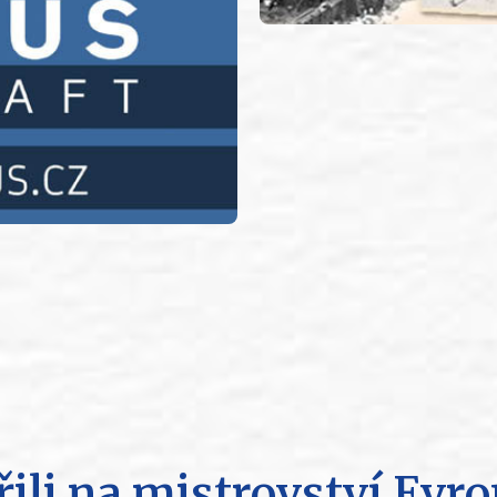
řili na mistrovství Evr