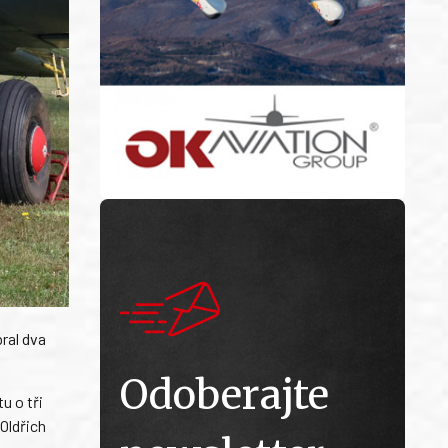
bral dva
Odoberajte
u o tři
 Oldřich