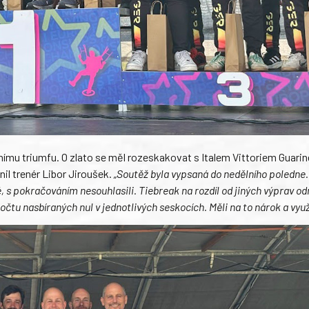
nímu triumfu. O zlato se měl rozeskakovat s Italem Vittoriem Guarine
il trenér Libor Jiroušek.
„Soutěž byla vypsaná do nedělního poledne.
, s pokračováním nesouhlasili. Tiebreak na rozdíl od jiných výprav odm
očtu nasbíraných nul v jednotlivých seskocích. Měli na to nárok a využi