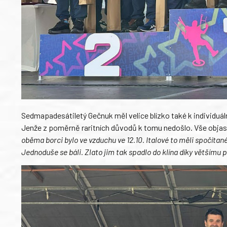
Sedmapadesátiletý Gečnuk měl velice blízko také k individuál
Jenže z poměrně raritních důvodů k tomu nedošlo. Vše objasn
oběma borci bylo ve vzduchu ve 12.10. Italové to měli spočítané
Jednoduše se báli. Zlato jim tak spadlo do klína díky většímu p