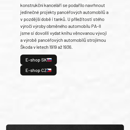
konstrukční kanceláři se podařilo navrhnout
armá
jedinečné projekty pancéřových automobilů a
stře
v pozdější době i tanků. U příležitosti stého
při 
výročí výroby obrněného automobilu PA-II
blíz
jsme si dovolili vydat knihu věnovanou vývoji
tank
a výrobě pancéřových automobilů strojírnou
v lé
Škoda v letech 1919 až 1936.
tak 
hrdi
E-shop SK
je: 
odeh
E-shop CZ
bitv
E
E