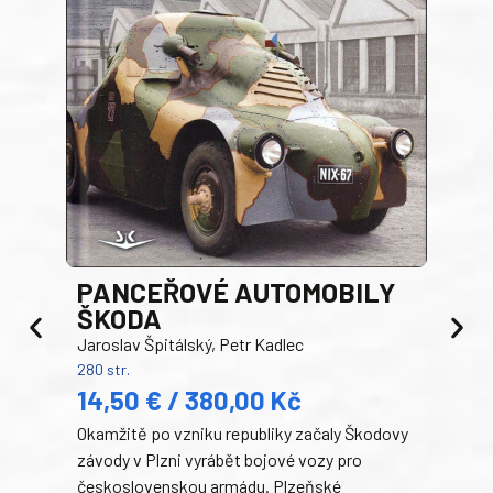
PANCEŘOVÉ AUTOMOBILY
ŠKODA
TA
Jaroslav Špitálský, Petr Kadlec
Ben
280 str.
352 s
14,50 € / 380,00 Kč
22
Okamžitě po vzniku republiky začaly Škodovy
Tank
závody v Plzni vyrábět bojové vozy pro
býva
československou armádu. Plzeňské
Rusk