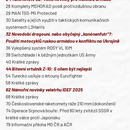
28 Komplety MSHORAD posílí protivzdušnou obranu
29 MAN TGS-Mil Protected
30 Satelity a jejich využití v taktických komunikačních
systémech L3Harris
32 Novodobí dragouni, nebo obyčejný „kanónenfutr“?:
Použití motocyklů ruskou armádou v konfliktu na Ukrajině
36 Vylepšený systém ROSY VL 10M
38 Switchblade i k běžným jednotkám US Army
40 Krátké zprávy
44 Bitevní vrtulník Z-10: S cílem být nejlepší
54 Turecko usiluje o letouny Eurofighter
58 Krátké zprávy
62 Námořní novinky veletrhu IDEF 2025
68 Krátké zprávy
70 Československé raketomety ráže 210 mm (dokončení)
74 Operace Srpnová bouře: Před 80 lety zvítězil SSSR v
krátké válce proti Japonsku
79 Informační příloha MO ČR a AČR