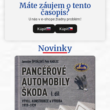
Máte záujem o tento
časopis?
U nás v e-shope žiadny problém!
Kúpiť
Kúpiť
Novinky