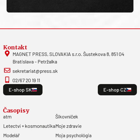
Kontakt
MAGNET PRESS, SLOVAKIA s.r.o. Šustekova 8, 851 04
Bratislava - Petržalka
sekretariat@press.sk
02/67 20 19 11
E-shop SK
E-shop CZ
Časopisy
atm
Šikovníček
Letectví + kosmonautika
Moje zdravie
Modelář
Moja psychológia