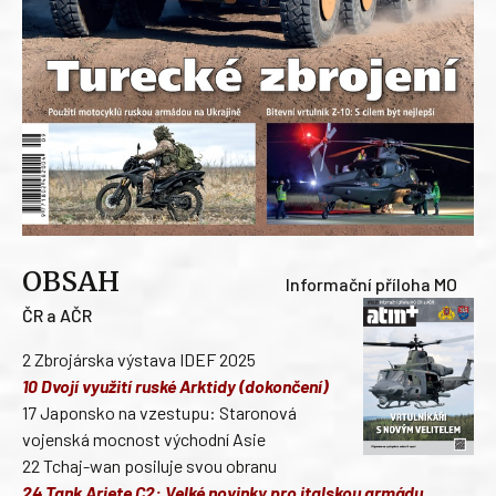
OBSAH
Informační příloha MO
ČR a AČR
2 Zbrojárska výstava IDEF 2025
10 Dvojí využití ruské Arktidy (dokončení)
17 Japonsko na vzestupu: Staronová
vojenská mocnost východní Asie
22 Tchaj-wan posiluje svou obranu
24 Tank Ariete C2: Velké novinky pro italskou armádu