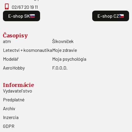
02/67 20 19 11
E-shop SK
E-shop CZ
Časopisy
atm
Šikovníček
Letectví + kosmonautika
Moje zdravie
Modelář
Moja psychológia
AeroHobby
F.O.O.D.
Informácie
Vydavateľstvo
Predplatné
Archív
Inzercia
GDPR