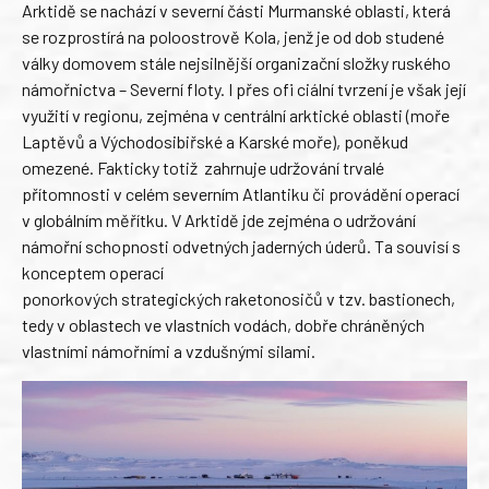
Arktidě se nachází v severní části Murmanské oblasti, která
se rozprostírá na poloostrově Kola, jenž je od dob studené
války domovem stále nejsilnější organizační složky ruského
námořnictva – Severní floty. I přes ofi ciální tvrzení je však její
využití v regionu, zejména v centrální arktické oblasti (moře
Laptěvů a Východosibiřské a Karské moře), poněkud
omezené. Fakticky totiž zahrnuje udržování trvalé
přítomnosti v celém severním Atlantiku či provádění operací
v globálním měřítku. V Arktidě jde zejména o udržování
námořní schopnosti odvetných jaderných úderů. Ta souvisí s
konceptem operací
ponorkových strategických raketonosičů v tzv. bastionech,
tedy v oblastech ve vlastních vodách, dobře chráněných
vlastními námořními a vzdušnými silami.