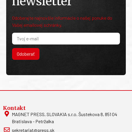
newsletter
Odoberajte najnovšie informácie o našej ponuke do
Vašej emailovej schránky.
Odoberať
Kontakt
MAGNET PRESS, SLOVAKIA s.r.o. Šustekova 8, 851 04
Bratislava - Petržalka
sekretariat@press.sk