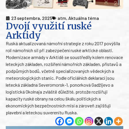
23 septembra, 2025
atm
,
Aktuálna téma
Dvojí využití ruské
Arktidy
Ruská aktualizovaná námořní strategie z roku 2017 povýšila
roli námořních sil při zabezpečení ruské arktické oblasti.
Modernizace armády v Arktidě se soustředily kolem renovace
leteckých základen, rozšíření námořních základen, přístavů a
podpůrných bodů, včetně specializovaných vědeckých a
meteorologických stanic. Podle oficiálních deklarací jsou
letecká základna Severomorsk-1, ponorková Gadžijevo a
logistická Okolnaja zvláště důležité, protože rozšiřují
kapacity ruské obrany na celou škálu politických a
ekonomických bezpečnostních misí a zároveň zajišťují
plavební a leteckou suverenitu Ruska.