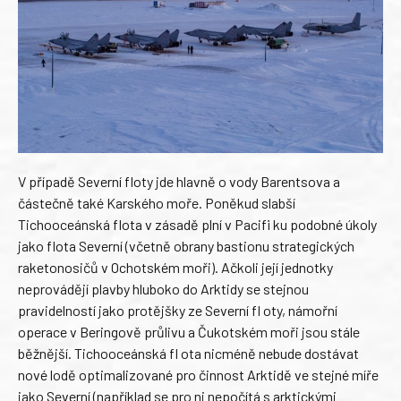
V případě Severní floty jde hlavně o vody Barentsova a
částečně také Karského moře. Poněkud slabší
Tichooceánská flota v zásadě plní v Pacifi ku podobné úkoly
jako flota Severní (včetně obrany bastionu strategických
raketonosičů v Ochotském moři). Ačkoli její jednotky
neprovádějí plavby hluboko do Arktidy se stejnou
pravidelností jako protějšky ze Severní fl oty, námořní
operace v Beringově průlivu a Čukotském moři jsou stále
běžnější. Tichooceánská fl ota nicméně nebude dostávat
nové lodě optimalizované pro činnost Arktidě ve stejné míře
jako Severní (například se pro ni nepočítá s arktickými