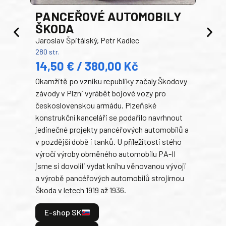
PANCEŘOVÉ AUTOMOBILY
ŠKODA
TA
Jaroslav Špitálský, Petr Kadlec
Ben
280 str.
352 s
14,50 € / 380,00 Kč
22
Okamžitě po vzniku republiky začaly Škodovy
Tank
závody v Plzni vyrábět bojové vozy pro
býva
československou armádu. Plzeňské
Rusk
konstrukční kanceláři se podařilo navrhnout
armá
jedinečné projekty pancéřových automobilů a
stře
v pozdější době i tanků. U příležitosti stého
při 
výročí výroby obrněného automobilu PA-II
blíz
jsme si dovolili vydat knihu věnovanou vývoji
tank
a výrobě pancéřových automobilů strojírnou
v lé
Škoda v letech 1919 až 1936.
tak 
hrdi
E-shop SK
je: 