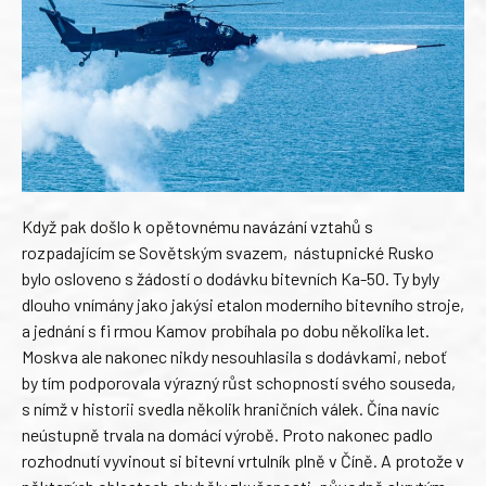
Když pak došlo k opětovnému navázání vztahů s
rozpadajícím se Sovětským svazem, nástupnické Rusko
bylo osloveno s žádostí o dodávku bitevních Ka-50. Ty byly
dlouho vnímány jako jakýsi etalon moderního bitevního stroje,
a jednání s fi rmou Kamov probíhala po dobu několika let.
Moskva ale nakonec nikdy nesouhlasila s dodávkami, neboť
by tím podporovala výrazný růst schopností svého souseda,
s nímž v historii svedla několik hraničních válek. Čína navíc
neústupně trvala na domácí výrobě. Proto nakonec padlo
rozhodnutí vyvinout si bitevní vrtulník plně v Číně. A protože v