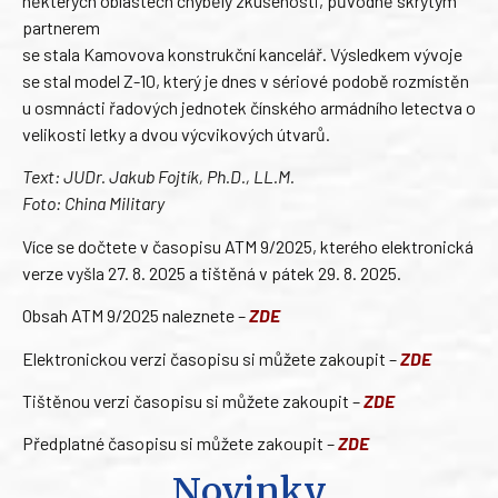
některých oblastech chyběly zkušenosti, původně skrytým
partnerem
se stala Kamovova konstrukční kancelář. Výsledkem vývoje
se stal model Z-10, který je dnes v sériové podobě rozmístěn
u osmnácti řadových jednotek čínského armádního letectva o
velikosti letky a dvou výcvikových útvarů.
Text: JUDr. Jakub Fojtík, Ph.D., LL.M.
Foto: China Military
Více se dočtete v časopisu ATM 9/2025, kterého elektronická
verze vyšla 27. 8. 2025 a tištěná v pátek 29. 8. 2025.
Obsah ATM 9/2025 naleznete –
ZDE
Elektronickou verzi časopisu si můžete zakoupit –
ZDE
Tištěnou verzi časopisu si můžete zakoupit –
ZDE
Předplatné časopisu si můžete zakoupit –
ZDE
Novinky