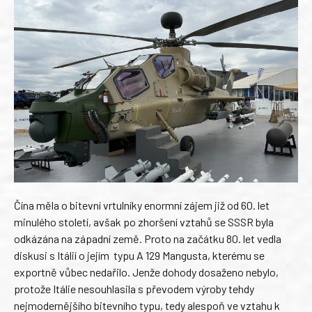
Čína měla o bitevní vrtulníky enormní zájem již od 60. let
minulého století, avšak po zhoršení vztahů se SSSR byla
odkázána na západní země. Proto na začátku 80. let vedla
diskusi s Itálií o jejím typu A 129 Mangusta, kterému se
exportně vůbec nedařilo. Jenže dohody dosaženo nebylo,
protože Itálie nesouhlasila s převodem výroby tehdy
nejmodernějšího bitevního typu, tedy alespoň ve vztahu k