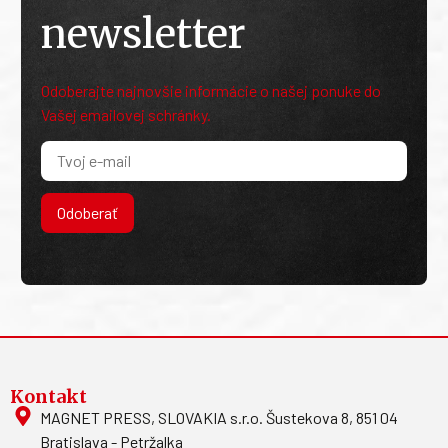
newsletter
Odoberajte najnovšie informácie o našej ponuke do
Vašej emailovej schránky.
Odoberať
Kontakt
MAGNET PRESS, SLOVAKIA s.r.o. Šustekova 8, 851 04
Bratislava - Petržalka