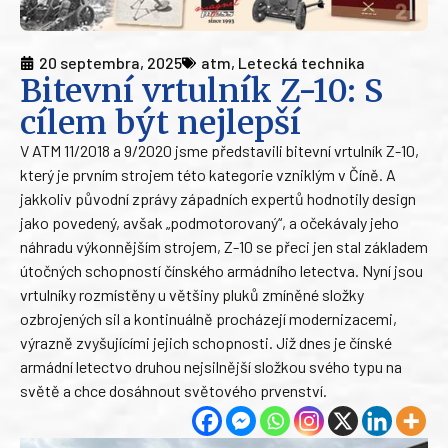
20 septembra, 2025
atm
,
Letecká technika
Bitevní vrtulník Z-10: S
cílem být nejlepší
V ATM 11/2018 a 9/2020 jsme představili bitevní vrtulník Z-10,
který je prvním strojem této kategorie vzniklým v Číně. A
jakkoliv původní zprávy západních expertů hodnotily design
jako povedený, avšak „podmotorovaný“, a očekávaly jeho
náhradu výkonnějším strojem, Z-10 se přeci jen stal základem
útočných schopností čínského armádního letectva. Nyní jsou
vrtulníky rozmístěny u většiny pluků zmíněné složky
ozbrojených sil a kontinuálně procházejí modernizacemi,
výrazně zvyšujícími jejich schopnosti. Již dnes je čínské
armádní letectvo druhou nejsilnější složkou svého typu na
světě a chce dosáhnout světového prvenství.