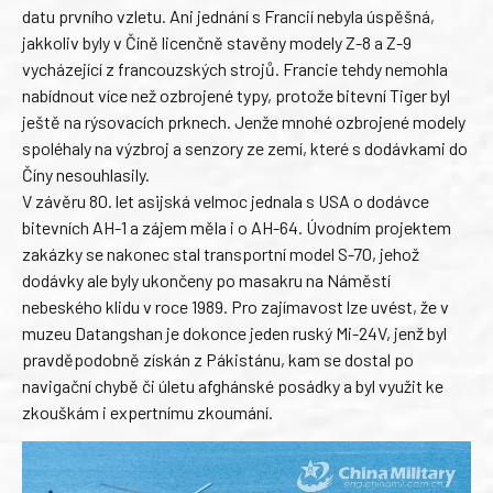
datu prvního vzletu. Ani jednání s Francií nebyla úspěšná,
jakkoliv byly v Číně licenčně stavěny modely Z-8 a Z-9
vycházející z francouzských strojů. Francie tehdy nemohla
nabídnout více než ozbrojené typy, protože bitevní Tiger byl
ještě na rýsovacích prknech. Jenže mnohé ozbrojené modely
spoléhaly na výzbroj a senzory ze zemí, které s dodávkami do
Číny nesouhlasily.
V závěru 80. let asijská velmoc jednala s USA o dodávce
bitevních AH-1 a zájem měla i o AH-64. Úvodním projektem
zakázky se nakonec stal transportní model S-70, jehož
dodávky ale byly ukončeny po masakru na Náměstí
nebeského klidu v roce 1989. Pro zajímavost lze uvést, že v
muzeu Datangshan je dokonce jeden ruský Mi-24V, jenž byl
pravděpodobně získán z Pákistánu, kam se dostal po
navigační chybě či úletu afghánské posádky a byl využit ke
zkouškám i expertnímu zkoumání.