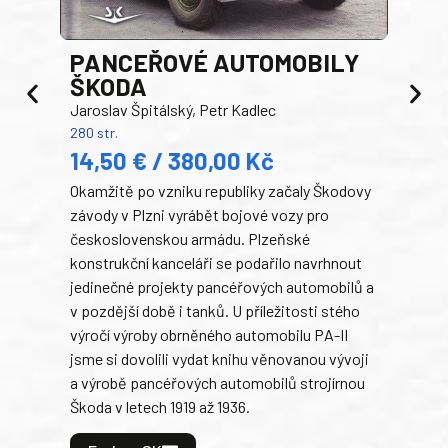
PANCEŘOVÉ AUTOMOBILY
ŠKODA
TA
Jaroslav Špitálský, Petr Kadlec
Ben
280 str.
352 s
14,50 € / 380,00 Kč
22
Okamžitě po vzniku republiky začaly Škodovy
Tank
závody v Plzni vyrábět bojové vozy pro
býva
československou armádu. Plzeňské
Rusk
konstrukční kanceláři se podařilo navrhnout
armá
jedinečné projekty pancéřových automobilů a
stře
v pozdější době i tanků. U příležitosti stého
při 
výročí výroby obrněného automobilu PA-II
blíz
jsme si dovolili vydat knihu věnovanou vývoji
tank
a výrobě pancéřových automobilů strojírnou
v lé
Škoda v letech 1919 až 1936.
tak 
hrdi