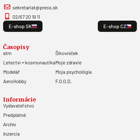
sekretariat@press.sk
02/67 20 19 11
E-shop SK
E-shop CZ
Časopisy
atm
Šikovníček
Letectví + kosmonautika
Moje zdravie
Modelář
Moja psychológia
AeroHobby
F.O.O.D.
Informácie
Vydavateľstvo
Predplatné
Archív
Inzercia