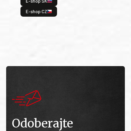
E-shop SK
je: 
odeh
E-shop CZ
bitv
E
E
Odoberajte