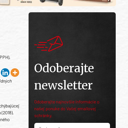
APPH),
Odoberajte
ridných
newsletter
Odoberajte najnovšie informácie o
chýbajúcej
našej ponuke do Vašej emailovej
 (2018).
schránky.
dného