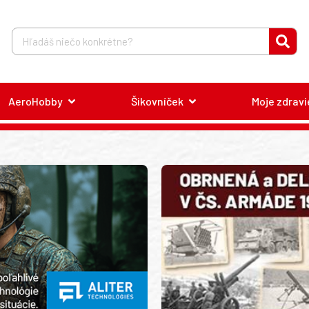
AeroHobby
Šikovníček
Moje zdravi