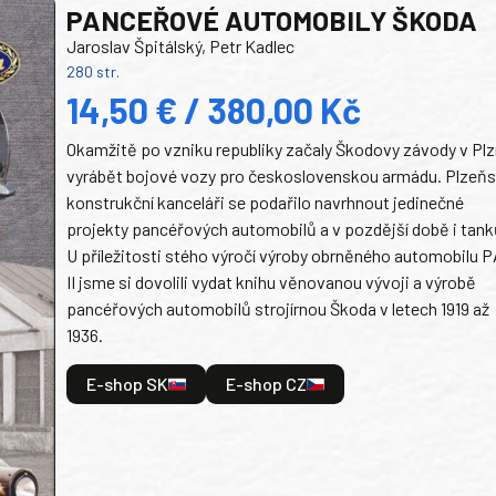
PANCEŘOVÉ AUTOMOBILY ŠKODA
Jaroslav Špitálský, Petr Kadlec
280 str.
14,50 € / 380,00 Kč
Okamžitě po vzniku republiky začaly Škodovy závody v Plz
vyrábět bojové vozy pro československou armádu. Plzeň
konstrukční kanceláři se podařilo navrhnout jedinečné
projekty pancéřových automobilů a v pozdější době i tank
U příležitosti stého výročí výroby obrněného automobilu P
II jsme si dovolili vydat knihu věnovanou vývoji a výrobě
pancéřových automobilů strojírnou Škoda v letech 1919 až
1936.
E-shop SK
E-shop CZ