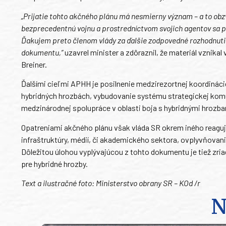
„Prijatie tohto akčného plánu má nesmierny význam – a to obzvl
bezprecedentnú vojnu a prostredníctvom svojich agentov sa 
Ďakujem preto členom vlády za ďalšie zodpovedné rozhodnutie,
dokumentu,”
uzavrel minister a zdôraznil, že materiál vznikal
Breiner.
Ďalšími cieľmi APHH je posilnenie medzirezortnej koordináci
hybridných hrozbách, vybudovanie systému strategickej komu
medzinárodnej spolupráce v oblasti boja s hybridnými hrozba
Opatreniami akčného plánu však vláda SR okrem iného reaguje
infraštruktúry, médií, či akademického sektora, ovplyvňovan
Dôležitou úlohou vyplývajúcou z tohto dokumentu je tiež zri
pre hybridné hrozby.
Text a ilustračné foto: Ministerstvo obrany SR – KOd /r
N