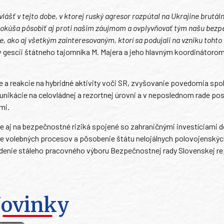
ášť v tejto dobe, v ktorej ruský agresor rozpútal na Ukrajine brutál
pokúša pôsobiť aj proti našim záujmom a ovplyvňovať tým našu bezp
 ako aj všetkým zainteresovaným, ktorí sa podujali na vzniku tohto
 v gescii štátneho tajomníka M. Majera a jeho hlavným koordinátorom 
e a reakcie na hybridné aktivity voči SR, zvyšovanie povedomia spo
nikácie na celovládnej a rezortnej úrovni a v neposlednom rade po
mi.
 aj na bezpečnostné riziká spojené so zahraničnými investíciami do
ie volebných procesov a pôsobenie štátu nelojálnych polovojenskýc
adenie stáleho pracovného výboru Bezpečnostnej rady Slovenskej re
ovinky