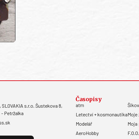
Časopisy
atm
Šikov
LOVAKIA s.r.o. Šustekova 8,
 - Petržalka
Letectví + kosmonautika
Moje 
ss.sk
Modelář
Moja 
AeroHobby
F.O.O