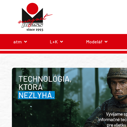
atm
L+K
Modelář