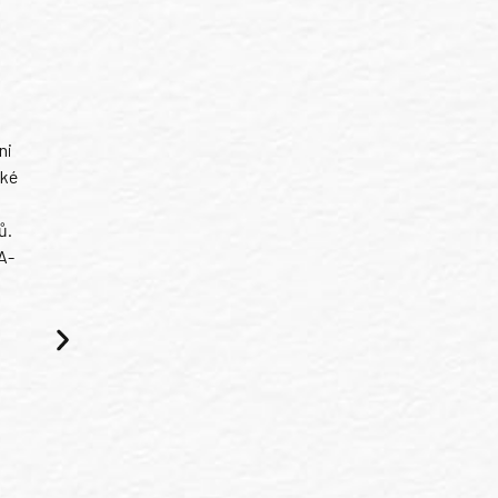
ni
ské
ů.
A-