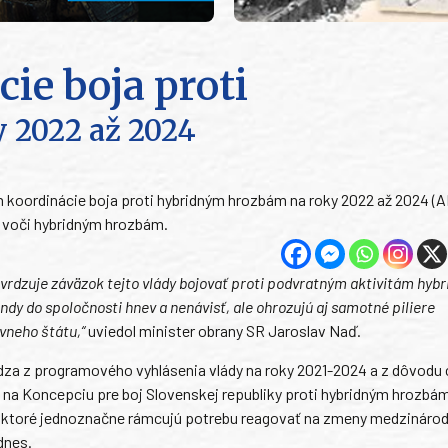
ie boja proti
 2022 až 2024
án koordinácie boja proti hybridným hrozbám na roky 2022 až 2024 (
i voči hybridným hrozbám.
tvrdzuje záväzok tejto vlády bojovať proti podvratným aktivitám hyb
ndy do spoločnosti hnev a nenávisť, ale ohrozujú aj samotné piliere
vneho štátu,“
uviedol minister obrany SR Jaroslav Naď.
za z programového vyhlásenia vlády na roky 2021-2024 a z dôvodu 
 na Koncepciu pre boj Slovenskej republiky proti hybridným hrozbám
R, ktoré jednoznačne rámcujú potrebu reagovať na zmeny medzináro
dnes.