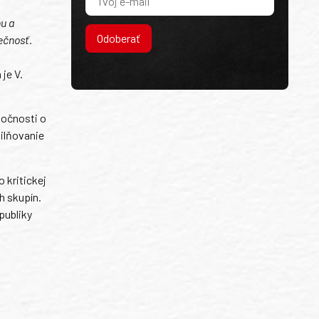
nu a
Odoberať
ečnosť.
je V.
ločnosti o
silňovanie
 kritickej
h skupín.
publiky