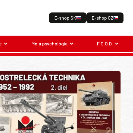
E-shop SK
E-shop CZ
e
Moja psychológia
F.O.O.D.