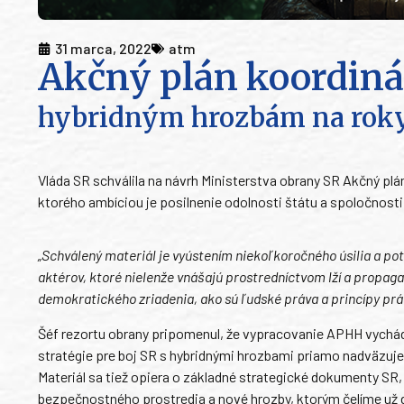
31 marca, 2022
atm
Akčný plán koordinác
hybridným hrozbám na roky
Vláda SR schválila na návrh Ministerstva obrany SR Akčný pl
ktorého ambíciou je posilnenie odolnosti štátu a spoločnost
„Schválený materiál je vyústením niekoľkoročného úsilia a po
aktérov, ktoré nielenže vnášajú prostredníctvom lží a propaga
demokratického zriadenia, ako sú ľudské práva a princípy prá
Šéf rezortu obrany pripomenul, že vypracovanie APHH vychád
stratégie pre boj SR s hybridnými hrozbami priamo nadväzuje
Materiál sa tiež opiera o základné strategické dokumenty S
bezpečnostného prostredia a nové hrozby, ktorým čelíme už 