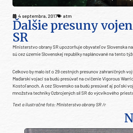
4 septembra, 2017
atm
Ďalšie presuny vojen
SR
Ministerstvo obrany SR upozorňuje obyvateľov Slovenska na 
sú cez územie Slovenskej republiky naplánované na tento týž
Celkovo by malo ísť o 29 cestných presunov zahraničných vojs
Maďarskí vojaci sa budú presúvať na cvičenie Vigorous Warr
Kostoľanoch. A cez Slovensko sa budú presúvať aj poľskí vo
množstva techniky Ozbrojených síl SR do výcvikového priest
Text a ilustračné foto: Ministerstvo obrany SR /r
N