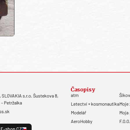
Časopisy
atm
Šikov
LOVAKIA s.r.o. Šustekova 8,
 - Petržalka
Letectví + kosmonautika
Moje 
ss.sk
Modelář
Moja 
AeroHobby
F.O.O
E-shop CZ