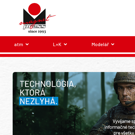
atm
L+K
Modelář