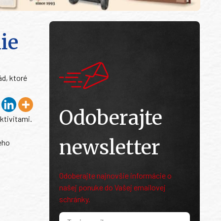
ie
d, ktoré
Odoberajte
ktivitami.
newsletter
eho
Odoberajte najnovšie informácie o
našej ponuke do Vašej emailovej
schránky.