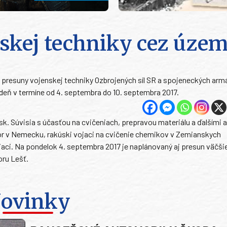
skej techniky cez územ
presuny vojenskej techniky Ozbrojených síl SR a spojeneckých armá
deň v termíne od 4. septembra do 10. septembra 2017.
k. Súvisia s účasťou na cvičeniach, prepravou materiálu a ďalšími a
ior v Nemecku, rakúski vojaci na cvičenie chemikov v Zemianskych
jaci. Na pondelok 4. septembra 2017 je naplánovaný aj presun väčši
oru Lešť.
ovinky