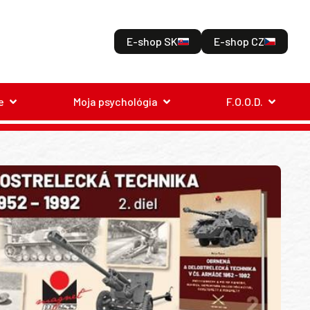
E-shop SK
E-shop CZ
e
Moja psychológia
F.O.O.D.