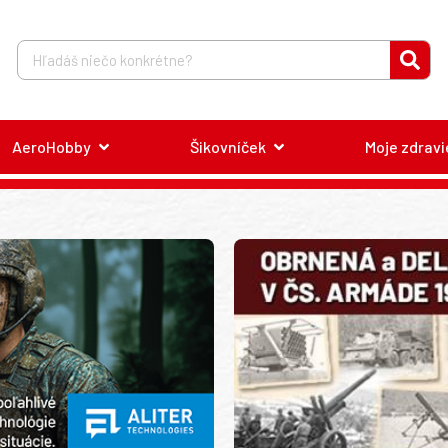
AeroHobby
Šikovníček
Moje zdravi