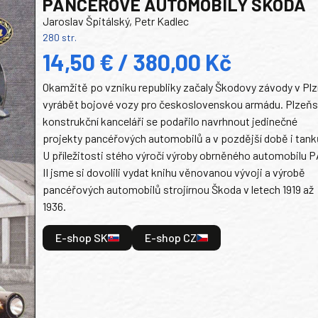
PANCEŘOVÉ AUTOMOBILY ŠKODA
Jaroslav Špitálský, Petr Kadlec
280 str.
14,50 € / 380,00 Kč
Okamžitě po vzniku republiky začaly Škodovy závody v Plz
vyrábět bojové vozy pro československou armádu. Plzeň
konstrukční kanceláři se podařilo navrhnout jedinečné
projekty pancéřových automobilů a v pozdější době i tank
U příležitosti stého výročí výroby obrněného automobilu P
II jsme si dovolili vydat knihu věnovanou vývoji a výrobě
pancéřových automobilů strojírnou Škoda v letech 1919 až
1936.
E-shop SK
E-shop CZ