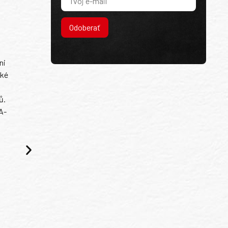
Odoberať
ni
ské
ů.
A-