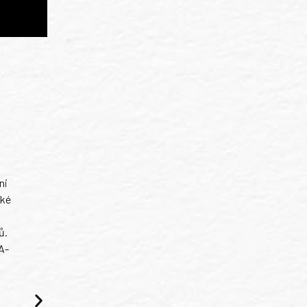
ni
ské
ů.
A-