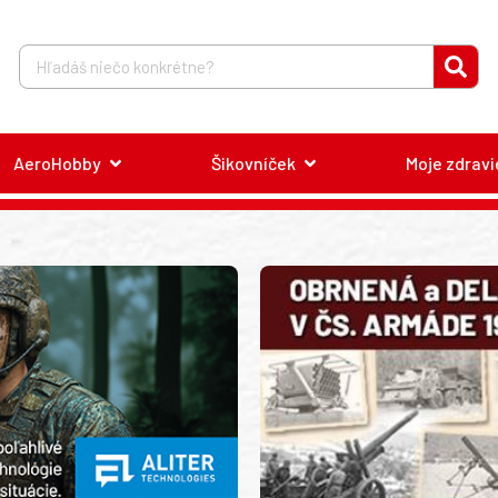
AeroHobby
Šikovníček
Moje zdravi