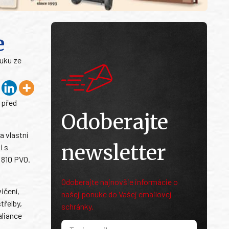
e
luku ze
 před
Odoberajte
 vlastní
newsletter
i s
 810 PVO.
Odoberajte najnovšie informácie o
ičení,
našej ponuke do Vašej emailovej
třelby,
schránky.
aliance