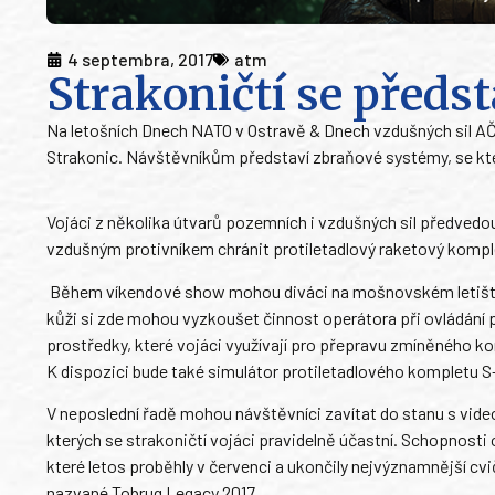
4 septembra, 2017
atm
Strakoničtí se předs
Na letošních Dnech NATO v Ostravě & Dnech vzdušných sil AČR
Strakonic. Návštěvníkům představí zbraňové systémy, se kte
Vojáci z několika útvarů pozemních i vzdušných sil předve
vzdušným protivníkem chránit protiletadlový raketový kompl
Během víkendové show mohou diváci na mošnovském letišti dá
kůži si zde mohou vyzkoušet činnost operátora při ovládání
prostředky, které vojáci využívají pro přepravu zmíněného ko
K dispozici bude také simulátor protiletadlového kompletu 
V neposlední řadě mohou návštěvníci zavítat do stanu s vide
kterých se strakoničtí vojáci pravidelně účastní. Schopnosti
které letos proběhly v červenci a ukončily nejvýznamnější cv
nazvané Tobruq Legacy 2017.