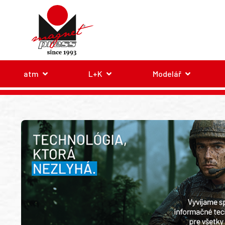
atm
L+K
Modelář