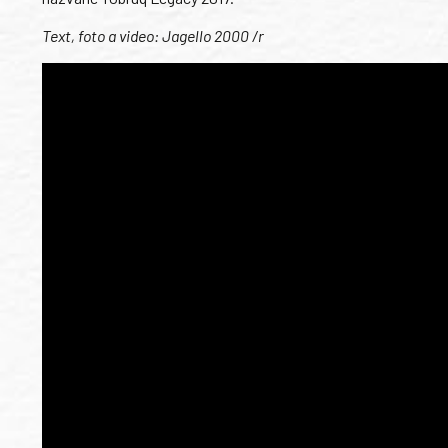
Text, foto a video: Jagello 2000 /r