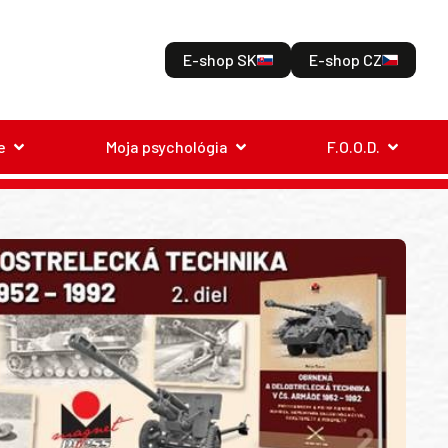
E-shop SK
E-shop CZ
e
Moja psychológia
F.O.O.D.