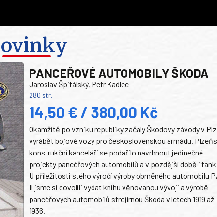
ovinky
PANCEŘOVÉ AUTOMOBILY ŠKODA
Jaroslav Špitálský, Petr Kadlec
280 str.
14,50 € / 380,00 Kč
Okamžitě po vzniku republiky začaly Škodovy závody v Plz
vyrábět bojové vozy pro československou armádu. Plzeň
konstrukční kanceláři se podařilo navrhnout jedinečné
projekty pancéřových automobilů a v pozdější době i tank
U příležitosti stého výročí výroby obrněného automobilu P
II jsme si dovolili vydat knihu věnovanou vývoji a výrobě
pancéřových automobilů strojírnou Škoda v letech 1919 až
1936.