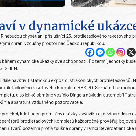
taví v dynamické ukázc
 nebudou chybět ani příslušníci 25. protiletadlového raketového p
rými chrání vzdušný prostor nad Českou republikou.
dou během dynamické ukázky své schopnosti. Pozemní jednotky bude
et S-10M.
le navštívit statickou expozici strakonických protiletadlovců. Na
 protiletadlového raketového kompletu RBS-70. Seznámit se mohou 
mpletu, a to lehké obrněné vozidlo Dingo a nákladní automobil Tatra
S-2M a aparatura vzdušného pozorovatele.
oprojekcí, kde budou promítány ukázky z výcviku a mezinárodních cv
 operátorů protiletadlových kompletů každoročně prověřují bojové s
ičení útvarů pozemní protivzdušné obrany v rámci Severoatlantické 