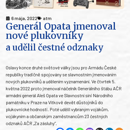
6 mája, 2022
atm
Generál Opata jmenoval
nové plukovníky
a udělil čestné odznaky
Oslavy konce druhé světové války jsou pro Armádu České
republiky tradičně spojovány se slavnostním jmenováním
nových plukovníků a udělením vyznamenání. Ve čtvrtek 5.
května 2022 proto jmenoval náčelník Generálního štábu AČR
armádní generál Aleš Opata ve Slavnostní síni Národního
památníku v Praze na Vítkově devět důstojníků do
plukovnické hodnosti. Poté udělil vybraným vojákům,
vojákyním a občanským zaměstnancům 23 čestných
odznaků AČR „Za zásluhy“.