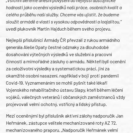
„Všichni bereme dnešní povýšení do nejvyšší důstojnické
hodnosti jako ocenění výsledků naší práce, osobních kvalit a
celého průběhu naší služby. Chceme vás ujistit, že budeme
sloužit armádě a vlasti s vysokou odpovědností a loajalitou,“
uvedl plukovník Martin Hajduch během svého projevu.
Nejlepší příslušníci Armády ČR převzali z rukou armádního
generála Aleše Opaty čestné odznaky za dlouhodobé
dosahování výtečných výsledků ve služební a pracovní
činnosti a mimořádné zásluhy o armádu. Někteří byli oceněni
za celoživotní výsledky a systematickou práci, jiní za
okamžité osobní nasazení, například v boji proti pandemii
Covid-19. Vyznamenáním se mohli pyšnit také lékaři
Vojenského rehabilitačního ústavu Slapy, kteří během léčení
vojáků, válečných veteránů i občanských zaměstnanců vždy
projevovali velmi ochotný, vstřícný a lidský přístup.
Mezi oceněnými byl příslušník aktivní zálohy nadporučík Jan
Heřmánek, zástupce velitele mechanizované roty AZ 72.
mechanizovaného praporu. „Nadporučík Heřmánek velmi