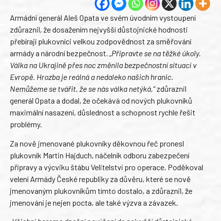
Armádní generál Aleš Opata ve svém úvodním vystoupení
zdůraznil, že dosažením nejvyšší důstojnické hodnosti
přebírají plukovníci velkou zodpovědnost za směřování
armády a národní bezpečnost.
„Připravte se na těžké úkoly.
Válka na Ukrajině přes noc změnila bezpečnostní situaci v
Evropě. Hrozba je reálná a nedaleko našich hranic.
Nemůžeme se tvářit, že se nás válka netýká,“
zdůraznil
generál Opata a dodal, že očekává od nových plukovníků
maximální nasazení, důslednost a schopnost rychle řešit
problémy.
Za nově jmenované plukovníky děkovnou řeč pronesl
plukovník Martin Hajduch, náčelník odboru zabezpečení
přípravy a výcviku štábu Velitelství pro operace. Poděkoval
velení Armády České republiky za důvěru, které se nově
jmenovaným plukovníkům tímto dostalo, a zdůraznil, že
jmenování je nejen pocta, ale také výzva a závazek.