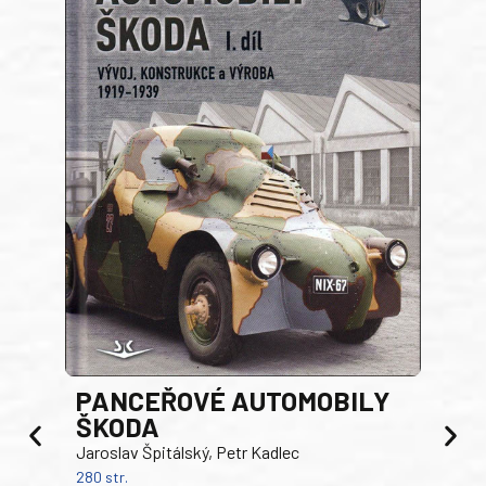
PANCEŘOVÉ AUTOMOBILY
ŠKODA
TA
Jaroslav Špitálský, Petr Kadlec
Ben
280 str.
352 s