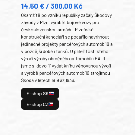
14,50 € / 380,00 Kč
22
Okamžitě po vzniku republiky začaly Škodovy
Tank
závody v Plzni vyrábět bojové vozy pro
býva
československou armádu. Plzeňské
Rusk
konstrukční kanceláři se podařilo navrhnout
armá
jedinečné projekty pancéřových automobilů a
stře
v pozdější době i tanků. U příležitosti stého
při 
výročí výroby obrněného automobilu PA-II
blíz
jsme si dovolili vydat knihu věnovanou vývoji
tank
a výrobě pancéřových automobilů strojírnou
v lé
Škoda v letech 1919 až 1936.
tak 
hrdi
E-shop SK
je: 
odeh
E-shop CZ
bitv
E
E