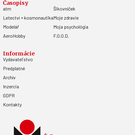
Časopisy
atm
Šikovníček
Letectví + kosmonautika
Moje zdravie
Modelář
Moja psychológia
AeroHobby
F.O.O.D.
Informácie
Vydavateľstvo
Predplatné
Archív
Inzercia
GDPR
Kontakty