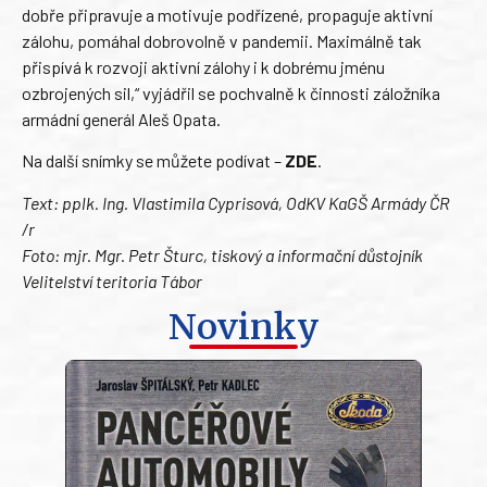
dobře připravuje a motivuje podřízené, propaguje aktivní
zálohu, pomáhal dobrovolně v pandemii. Maximálně tak
přispívá k rozvoji aktivní zálohy i k dobrému jménu
ozbrojených sil,“ vyjádřil se pochvalně k činnosti záložníka
armádní generál Aleš Opata.
Na další snímky se můžete podívat –
ZDE
.
Text: pplk. Ing. Vlastimila Cyprisová, OdKV KaGŠ Armády ČR
/r
Foto: mjr. Mgr. Petr Šturc, tiskový a informační důstojník
Velitelství teritoria Tábor
Novinky