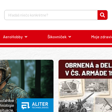
AeroHobby
Šikovníček
Moje zdravi