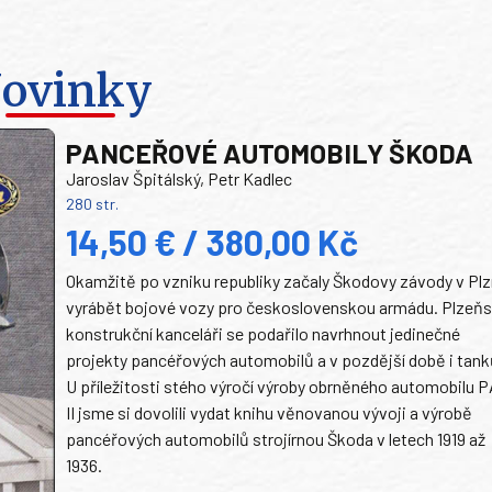
ovinky
PANCEŘOVÉ AUTOMOBILY ŠKODA
Jaroslav Špitálský, Petr Kadlec
280 str.
14,50 € / 380,00 Kč
Okamžitě po vzniku republiky začaly Škodovy závody v Plz
vyrábět bojové vozy pro československou armádu. Plzeň
konstrukční kanceláři se podařilo navrhnout jedinečné
projekty pancéřových automobilů a v pozdější době i tank
U příležitosti stého výročí výroby obrněného automobilu P
II jsme si dovolili vydat knihu věnovanou vývoji a výrobě
pancéřových automobilů strojírnou Škoda v letech 1919 až
1936.