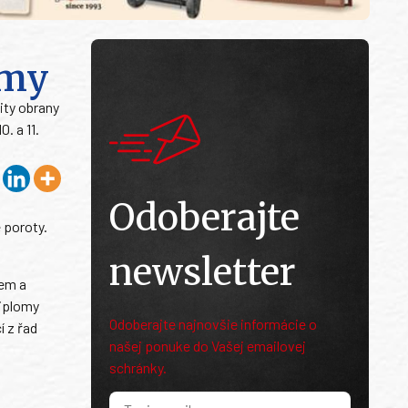
omy
ity obrany
. a 11.
Odoberajte
 poroty.
newsletter
vem a
diplomy
Odoberajte najnovšie informácie o
í z řad
našej ponuke do Vašej emailovej
schránky.