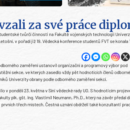
vzali za své práce dipl
dentské tvůrčí činnosti na Fakultě vojenských technologií Univerz
ošní, v pořadí již 19. Vědecká konference studentů FVT se konala 10
 odborného zaměření ustanovil organizační a programový výbor pod
utěžní sekce, ve kterých zasedlo vždy pět hodnotících členů odborné
íků Univerzity obrany podle odborného zaměření sekcí.
lo v pondělí 23. května v Síni vědecké rady UO. S hodnoticím proje
lty plk. gšt. Ing. Vlastimil Neumann, Ph.D., který na závěr předal 
 prvních třech místech. Čestná uznání obdrželi také konzultanti prac