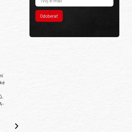
Odoberať
ni
ské
ů.
A-