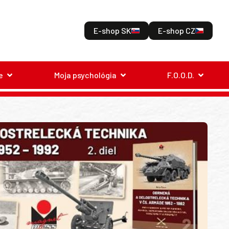
E-shop SK
E-shop CZ
e
Moja psychológia
F.O.O.D.