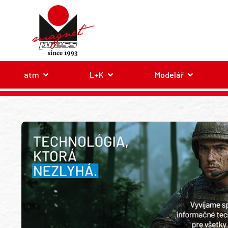
atm
L+K
Modelář