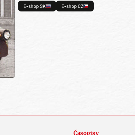
E-shop SK
E-shop CZ
Časopisy