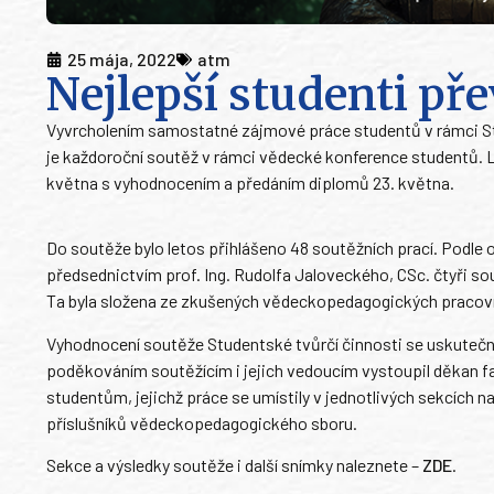
25 mája, 2022
atm
Nejlepší studenti pře
​Vyvrcholením samostatné zájmové práce studentů v rámci Stu
je každoroční soutěž v rámci vědecké konference studentů. Let
května s vyhodnocením a předáním diplomů 23. května.
Do soutěže bylo letos přihlášeno 48 soutěžních prací. Podle
předsednictvím prof. Ing. Rudolfa Jaloveckého, CSc. čtyři so
Ta byla složena ze zkušených vědeckopedagogických pracovn
Vyhodnocení soutěže Studentské tvůrčí činnosti se uskutečni
poděkováním soutěžícím i jejich vedoucím vystoupil děkan faku
studentům, jejichž práce se umístily v jednotlivých sekcích na
příslušníků vědeckopedagogického sboru.
Sekce a výsledky soutěže i další snímky naleznete –
ZDE
.