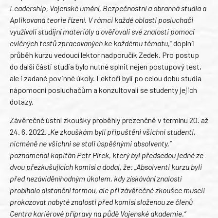
Leadership, Vojenské umění, Bezpečnostní a obranná studia a
Aplikovaná teorie řízení. V rámci každé oblasti posluchači
využívali studijní materiály a ověřovali své znalosti pomocí
cvičných testů zpracovaných ke každému tématu,“
doplnil
průběh kurzu vedoucí lektor nadporučík Zedek. Pro postup
do další části studia bylo nutné splnit nejen postupový test,
ale i zadané povinné úkoly. Lektoři byli po celou dobu studia
nápomocní posluchačům a konzultovali se studenty jejich
dotazy.
Závěrečné ústní zkoušky proběhly prezenčně v termínu 20. až
24. 6. 2022.
„Ke zkouškám byli připuštěni všichni studenti,
nicméně ne všichni se stali úspěšnými absolventy,“
poznamenal kapitán Petr Pírek, který byl předsedou jedné ze
dvou přezkušujících komisí a dodal, že: „Absolventi kurzu byli
před nezáviděníhodným úkolem, kdy získávání znalostí
probíhalo distanční formou, ale při závěrečné zkoušce museli
prokazovat nabyté znalosti před komisí složenou ze členů
Centra kariérové přípravy na půdě Vojenské akademie.“