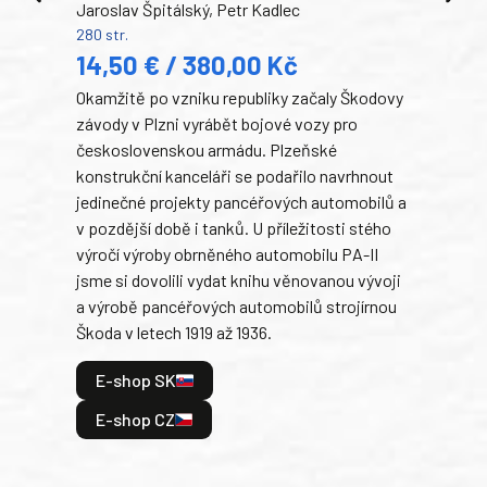
Jaroslav Špitálský, Petr Kadlec
Ben
280 str.
352 s
14,50 € / 380,00 Kč
22
Okamžitě po vzniku republiky začaly Škodovy
Tank
závody v Plzni vyrábět bojové vozy pro
býva
československou armádu. Plzeňské
Rusk
konstrukční kanceláři se podařilo navrhnout
armá
jedinečné projekty pancéřových automobilů a
stře
v pozdější době i tanků. U příležitosti stého
při 
výročí výroby obrněného automobilu PA-II
blíz
jsme si dovolili vydat knihu věnovanou vývoji
tank
a výrobě pancéřových automobilů strojírnou
v lé
Škoda v letech 1919 až 1936.
tak 
hrdi
E-shop SK
je: 
odeh
E-shop CZ
bitv
E