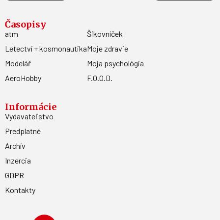
Časopisy
atm
Šikovníček
Letectví + kosmonautika
Moje zdravie
Modelář
Moja psychológia
AeroHobby
F.O.O.D.
Informácie
Vydavateľstvo
Predplatné
Archív
Inzercia
GDPR
Kontakty