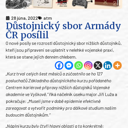
28 júna, 2022
atm
Důstojnický sbor Armády
ČR posílil
O nové posily se rozrostl důstojnický sbor nižších důstojníků,
kteří jsou připraveni se uplatnit v nelehké vojenské praxi,
která se stane jejich denním chlebem.
„Kurz trval celých šest měsíců a zúčastnilo se ho 127
posluchačů Základního důstojnického kurzu pořádaného
Centrem kariérové přípravy nižších důstojníků Vojenské
akademie ve Vyškově,“
říká náčelník úseku major Jiří Luža a
pokračuje:
„Museli jsme v době epidemie efektivně
zareagovat a vytvořit podmínky pro dálkové studium našim
budoucím důstojníkům.“
„Náplní kurzu byly čtyři hlavní oblasti a to konkrétně: