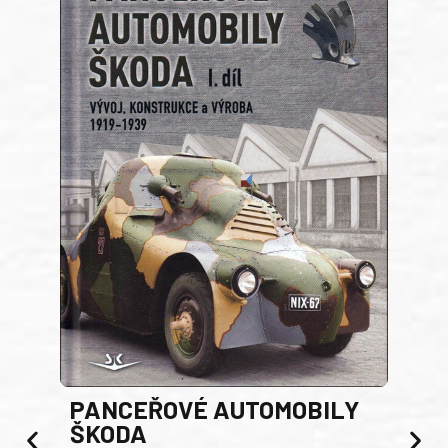
PANCEŘOVÉ AUTOMOBILY
ŠKODA
TA