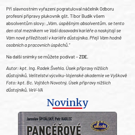
Při slavnostním vyřazení pogratuloval náčelník Odboru
profesní přípravy plukovník gšt. Tibor Budík všem
absolventům slovy:
„Vám, úspěšným absolventům, se tento
den stal mezníkem ve Vaší dosavadní kariéře a naskýtají se
Vám nové příležitosti v kariéře důstojníka. Přeji Vám hodně
osobních a pracovních úspěchů.“
Na další snímky se můžete podívat –
ZDE
.
Autor: kpt. Ing. Radek Švehla, Úsek přípravy nižších
důstojníků, Velitelství výcviku-Vojenské akademie ve Vyškově
Foto: kpt. Bc. Vojtěch Novotný, Úsek přípravy nižších
důstojníků, VeV-VA
Novinky