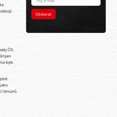
ské
odávají
Odoberať
mády ČR,
 Gripen
ice byla
 plně
 jako
ci letounů