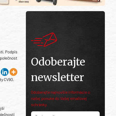
tí. Podpis
společnost
Odoberajte
newsletter
ty CV90.
Odoberajte najnovšie informácie o
našej ponuke do Vašej emailovej
schránky.
jší
olečnosti