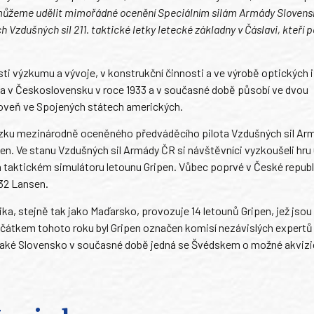
e můžeme udělit mimořádné ocenění Speciálním silám Armády Sloven
dušných sil 211. taktické letky letecké základny v Čáslavi, kteří p
ti výzkumu a vývoje, v konstrukční činnosti a ve výrobě optických i
na v Československu v roce 1933 a v současné době působí ve dvou
roveň ve Spojených státech amerických.
zku mezinárodně oceněného předváděcího pilota Vzdušných sil Ar
en. Ve stanu Vzdušných sil Armády ČR si návštěvníci vyzkoušeli hru
 taktickém simulátoru letounu Gripen. Vůbec poprvé v České republ
 32 Lansen.
a, stejně tak jako Maďarsko, provozuje 14 letounů Gripen, jež jsou
ačátkem tohoto roku byl Gripen označen komisí nezávislých expertů
 Také Slovensko v současné době jedná se Švédskem o možné akvizi