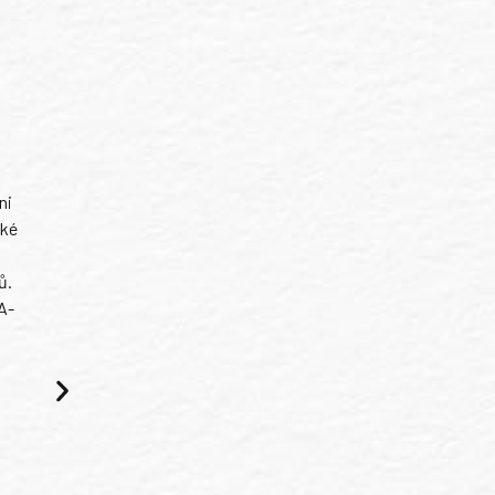
ni
ské
ů.
A-