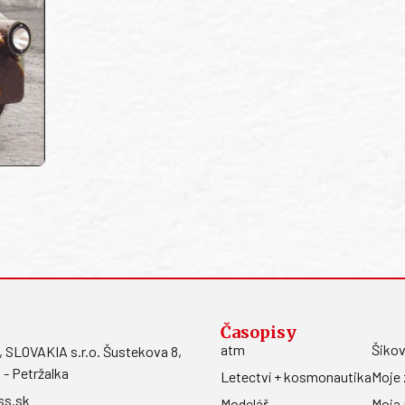
Časopisy
atm
Šikov
LOVAKIA s.r.o. Šustekova 8,
 - Petržalka
Letectví + kosmonautika
Moje 
ss.sk
Modelář
Moja 