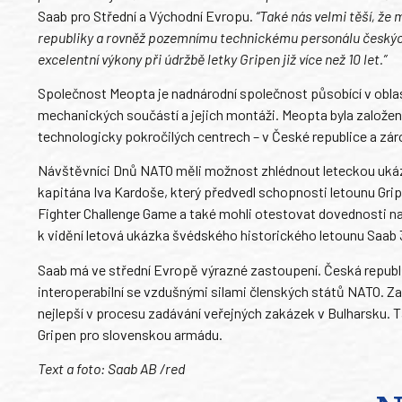
Saab pro Střední a Východní Evropu.
“Také nás velmi těší, ž
republiky a rovněž pozemnímu technickému personálu českých Vz
excelentní výkony při údržbě letky Gripen již více než 10 let.”
Společnost Meopta je nadnárodní společnost působící v oblas
mechanických součástí a jejich montáži. Meopta byla založe
technologicky pokročilých centrech – v České republice a zá
Návštěvníci Dnů NATO měli možnost zhlédnout leteckou uká
kapitána Iva Kardoše, který předvedl schopnosti letounu Grip
Fighter Challenge Game a také mohli otestovat dovednosti na
k vidění letová ukázka švédského historického letounu Saab
Saab má ve střední Evropě výrazné zastoupení. Česká republik
interoperabilní se vzdušnými silami členských států NATO. Z
nejlepší v procesu zadávání veřejných zakázek v Bulharsku.
Gripen pro slovenskou armádu.
Text a foto: Saab AB /red