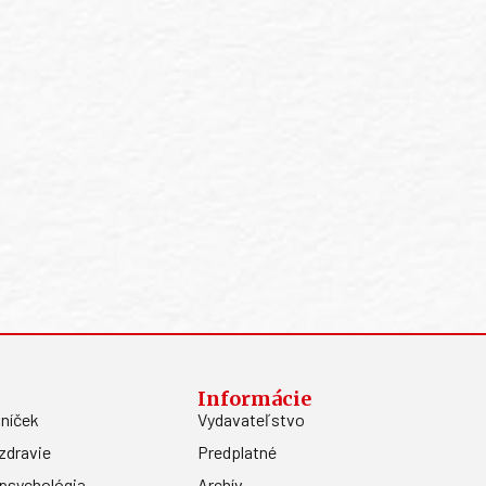
Informácie
níček
Vydavateľstvo
zdravie
Predplatné
psychológia
Archív