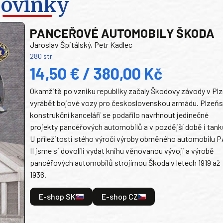
ovinky
PANCEŘOVÉ AUTOMOBILY ŠKODA
Jaroslav Špitálský, Petr Kadlec
280 str.
14,50 € / 380,00 Kč
Okamžitě po vzniku republiky začaly Škodovy závody v Plz
vyrábět bojové vozy pro československou armádu. Plzeň
konstrukční kanceláři se podařilo navrhnout jedinečné
projekty pancéřových automobilů a v pozdější době i tank
U příležitosti stého výročí výroby obrněného automobilu P
II jsme si dovolili vydat knihu věnovanou vývoji a výrobě
pancéřových automobilů strojírnou Škoda v letech 1919 až
1936.
E-shop SK
E-shop CZ