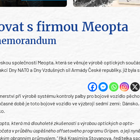
ovat s firmou Meopta
 memorandum
ou společností Meopta, která se věnuje výrobě optických součás
akci Dny NATO a Dny Vzdušných sil Armády České republiky, jíž byla 
rství při výrobě systému kontroly palby pro bojové vozidlo pěcho
asné době je toto bojové vozidlo ve výzbroji sedmi zemí: Dánsko,
ko.
pta, která má dlouholeté zkušenosti s výrobou optických a opto-
ata v průběhu úspěšného offsetového programu Gripen, a její nyně
eským obranným průmyslem,”
říká Krasimira Stoyanova, ředitelka sp