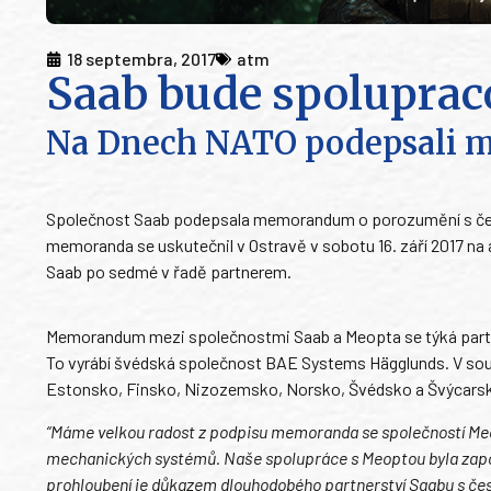
18 septembra, 2017
atm
Saab bude spoluprac
Na Dnech NATO podepsali
Společnost Saab podepsala memorandum o porozumění s česk
memoranda se uskutečnil v Ostravě v sobotu 16. září 2017 na 
Saab po sedmé v řadě partnerem.
Memorandum mezi společnostmi Saab a Meopta se týká partne
To vyrábí švédská společnost BAE Systems Hägglunds. V souč
Estonsko, Finsko, Nizozemsko, Norsko, Švédsko a Švýcars
“Máme velkou radost z podpisu memoranda se společností Meo
mechanických systémů. Naše spolupráce s Meoptou byla započ
prohloubení je důkazem dlouhodobého partnerství Saabu s č