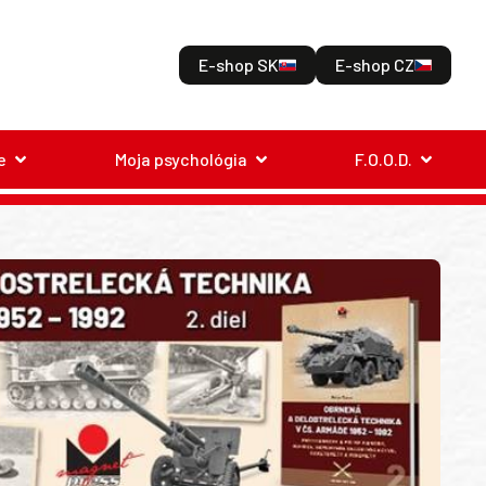
E-shop SK
E-shop CZ
e
Moja psychológia
F.O.O.D.