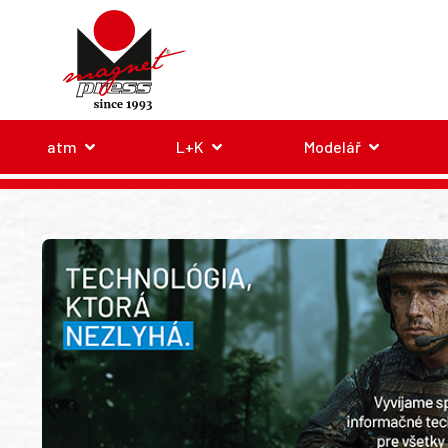
atm
L+K
Modelář