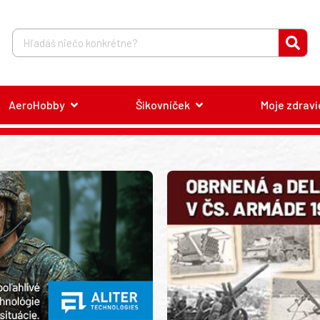
AeroHobby
Šikovníček
Moje zdravi