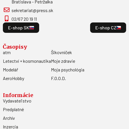
Bratislava - Petržalka
sekretariat@press.sk
02/67 20 19 11
E-shop SK
E-shop CZ
Časopisy
atm
Šikovníček
Letectví + kosmonautika
Moje zdravie
Modelář
Moja psychológia
AeroHobby
F.O.O.D.
Informácie
Vydavateľstvo
Predplatné
Archív
Inzercia