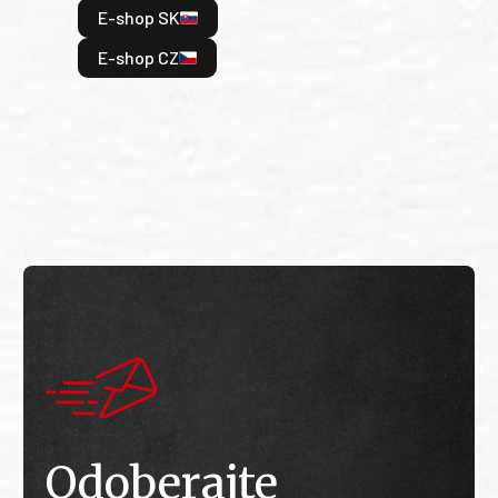
E-shop SK
je: 
odeh
E-shop CZ
bitv
E
E
Odoberajte