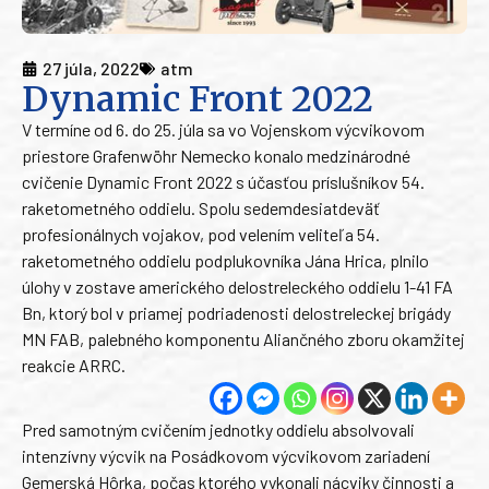
27 júla, 2022
atm
Dynamic Front 2022
V termíne od 6. do 25. júla sa vo Vojenskom výcvikovom
priestore Grafenwöhr Nemecko konalo medzinárodné
cvičenie Dynamic Front 2022 s účasťou príslušníkov 54.
raketometného oddielu. Spolu sedemdesiatdeväť
profesionálnych vojakov, pod velením veliteľa 54.
raketometného oddielu podplukovníka Jána Hrica, plnilo
úlohy v zostave amerického delostreleckého oddielu 1-41 FA
Bn, ktorý bol v priamej podriadenosti delostreleckej brigády
MN FAB, palebného komponentu Aliančného zboru okamžitej
reakcie ARRC.
Pred samotným cvičením jednotky oddielu absolvovali
intenzívny výcvik na Posádkovom výcvikovom zariadení
Gemerská Hôrka, počas ktorého vykonali nácviky činnosti a