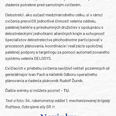
zladenie potrebné pred samotným cvičením.
Delostrelci, ako súčasť medzinárodného celku, si v rámci
cvičenia precvičili jednotlivé činnosti velenia oddielu,
palebnej batérie a prieskumných družstiev v spoluprácu s
delostreleckými jednotkami aliančných krajín a schopnosť
špecialistov delostrelectva plnohodnotne participovať v
procesoch plánovania, koordinácie i realizácie spoločnej
palebnej podpory a targetingu za pomoci automatizovaného
systému velenia DELOSYS.
Cvičiacich v priebehu cvičenia navštívil veliteľ pozemných síl
generálmajor Ivan Pach a náčelník Odboru operačného
plánovania a riadenia plukovník Rudolf Ďurník.
Ďalšie snímky si môžete pozrieť –
TU
.
Text a foto: 54. raketometný oddiel 1. mechanizovanej brigády
Rožňava, Ozbrojené sily SR /r