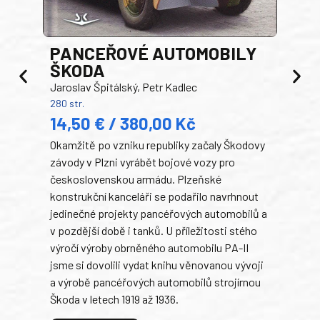
PANCEŘOVÉ AUTOMOBILY
ŠKODA
TA
Jaroslav Špitálský, Petr Kadlec
Ben
280 str.
352 s
14,50 € / 380,00 Kč
22
Okamžitě po vzniku republiky začaly Škodovy
Tank
závody v Plzni vyrábět bojové vozy pro
býva
československou armádu. Plzeňské
Rusk
konstrukční kanceláři se podařilo navrhnout
armá
jedinečné projekty pancéřových automobilů a
stře
v pozdější době i tanků. U příležitosti stého
při 
výročí výroby obrněného automobilu PA-II
blíz
jsme si dovolili vydat knihu věnovanou vývoji
tank
a výrobě pancéřových automobilů strojírnou
v lé
Škoda v letech 1919 až 1936.
tak 
hrdi