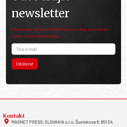
newsletter
Odoberajte najnovšie informácie o našej ponuke do
Vašej emailovej schránky.
Odoberať
Kontakt
MAGNET PRESS, SLOVAKIA s.r.o. Šustekova 8, 851 04