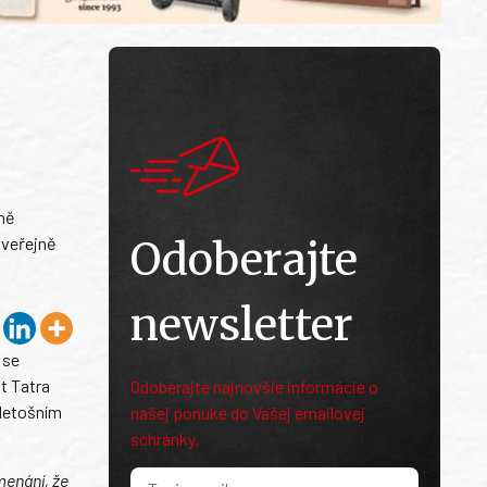
čně
 veřejně
Odoberajte
newsletter
 se
t Tatra
Odoberajte najnovšie informácie o
 letošním
našej ponuke do Vašej emailovej
schránky.
menání, že