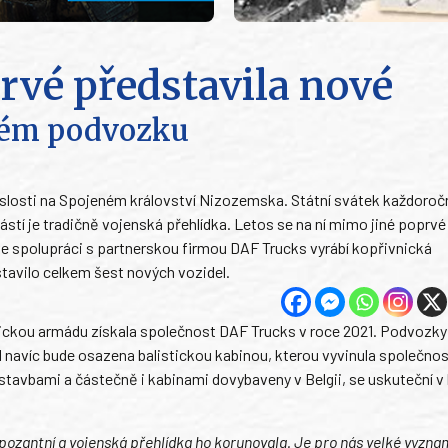
rvé představila nové
ckém podvozku
vislosti na Spojeném království Nizozemska. Státní svátek každoro
tí je tradičně vojenská přehlídka. Letos se na ní mimo jiné poprvé
ve spolupráci s partnerskou firmou DAF Trucks vyrábí kopřivnická
tavilo celkem šest nových vozidel.
gickou armádu získala společnost DAF Trucks v roce 2021. Podvozky
l navíc bude osazena balistickou kabinou, kterou vyvinula společnos
stavbami a částečně i kabinami dovybaveny v Belgii, se uskuteční v
ozantní a vojenská přehlídka ho korunovala. Je pro nás velké vyzna