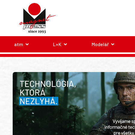
atm
L+K
Modelář