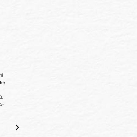
ni
ské
ů.
A-