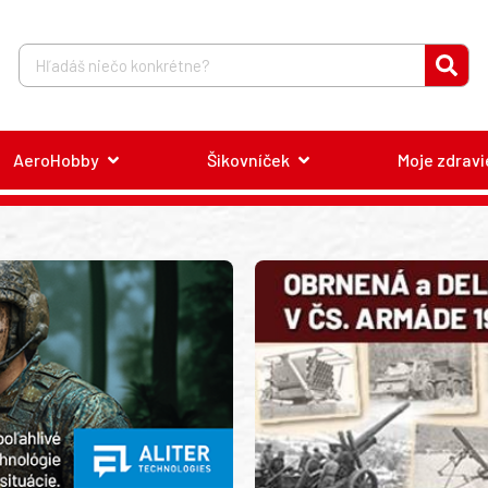
AeroHobby
Šikovníček
Moje zdravi