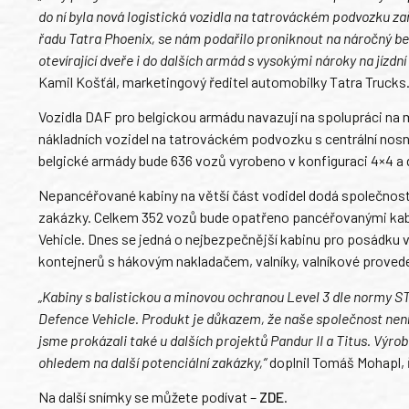
do ní byla nová logistická vozidla na tatrováckém podvozku za
řadu Tatra Phoenix, se nám podařilo proniknout na náročný bel
otevírající dveře i do dalších armád s vysokými nároky na jízdn
Kamil Košťál, marketingový ředitel automobilky Tatra Trucks
Vozidla DAF pro belgickou armádu navazují na spolupráci na 
nákladních vozidel na tatrováckém podvozku s centrální nos
belgické armády bude 636 vozů vyrobeno v konfiguraci 4×4 a 
Nepancéřované kabiny na větší část vodidel dodá společnost 
zakázky. Celkem 352 vozů bude opatřeno pancéřovanými kab
Vehicle. Dnes se jedná o nejbezpečnější kabinu pro posádku v
kontejnerů s hákovým nakladačem, valníky, valníkové provede
„Kabiny s balistickou a minovou ochranou Level 3 dle normy S
Defence Vehicle. Produkt je důkazem, že naše společnost není 
jsme prokázali také u dalších projektů Pandur II a Titus. Výro
ohledem na další potenciální zakázky,“
doplnil Tomáš Mohapl, ř
Na další snímky se můžete podívat –
ZDE
.