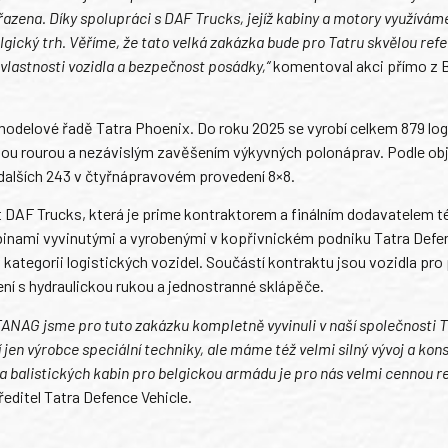
řazena. Díky spolupráci s DAF Trucks, jejíž kabiny a motory využívám
gický trh. Věříme, že tato velká zakázka bude pro Tatru skvělou refe
í vlastnosti vozidla a bezpečnost posádky,“
komentoval akci přímo z 
.
modelové řadě Tatra Phoenix. Do roku 2025 se vyrobí celkem 879 log
nou rourou a nezávislým zavěšením výkyvných polonáprav. Podle ob
dalších 243 v čtyřnápravovém provedení 8×8.
DAF Trucks, která je prime kontraktorem a finálním dodavatelem té
inami vyvinutými a vyrobenými v kopřivnickém podniku Tatra Defe
 kategorii logistických vozidel. Součástí kontraktu jsou vozidla pro
ní s hydraulickou rukou a jednostranné sklápěče.
TANAG jsme pro tuto zakázku kompletně vyvinuli v naší společnosti 
jen výrobce speciální techniky, ale máme též velmi silný vývoj a kons
ba balistických kabin pro belgickou armádu je pro nás velmi cennou re
editel Tatra Defence Vehicle.