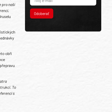
e pro naší
rencí,
Odoberať
Bruselu
istických
jednávky
to obří
nce
 přepravu
Tatra
trukci. To
ferencí s