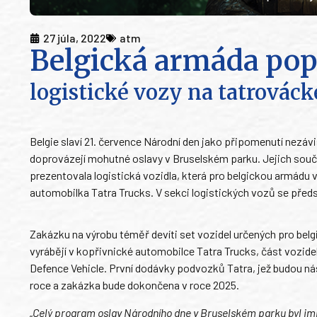
27 júla, 2022
atm
Belgická armáda pop
logistické vozy na tatrová
Belgie slaví 21. července Národní den jako připomenutí nezá
doprovázejí mohutné oslavy v Bruselském parku. Jejich součás
prezentovala logistická vozidla, která pro belgickou armádu 
automobilka Tatra Trucks. V sekci logistických vozů se předs
Zakázku na výrobu téměř devíti set vozidel určených pro bel
vyrábějí v kopřivnické automobilce Tatra Trucks, část vozide
Defence Vehicle. První dodávky podvozků Tatra, jež budou ná
roce a zakázka bude dokončena v roce 2025.
„Celý program oslav Národního dne v Bruselském parku byl imp