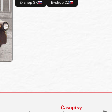
E-shop SK
E-shop CZ
Časopisy