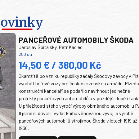
ovinky
PANCEŘOVÉ AUTOMOBILY ŠKODA
Jaroslav Špitálský, Petr Kadlec
280 str.
14,50 € / 380,00 Kč
Okamžitě po vzniku republiky začaly Škodovy závody v Plz
vyrábět bojové vozy pro československou armádu. Plzeň
konstrukční kanceláři se podařilo navrhnout jedinečné
projekty pancéřových automobilů a v pozdější době i tank
U příležitosti stého výročí výroby obrněného automobilu P
II jsme si dovolili vydat knihu věnovanou vývoji a výrobě
pancéřových automobilů strojírnou Škoda v letech 1919 až
1936.