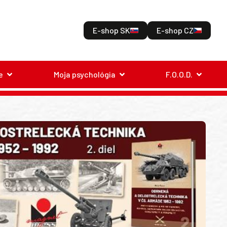
E-shop SK
E-shop CZ
e
Moja psychológia
F.O.O.D.