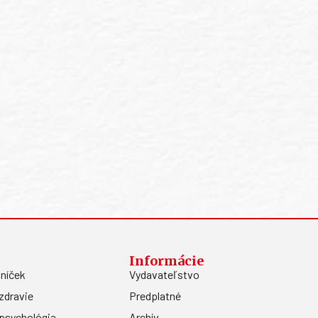
Informácie
níček
Vydavateľstvo
zdravie
Predplatné
psychológia
Archív