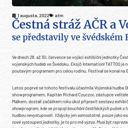
1 augusta, 2022
atm
Čestná stráž AČR a 
se představily ve švédském 
Ve dnech 28. až 30. července se vojáci exhibiční jednotky Če
vojenských hudeb ve Švédsku. Eksjö Internationl TATTOO je 
poutavým programem pro celou rodinu. Festival se konal na 
Letos poprvé se tohoto festivalu účastnila Vojenská hudba 
showprogramem. Kapitán Richard Czuczor, zástupce velitele
Málkem, dostali začátkem roku úkol připravit sestavu exhibi
showprogram, kde se propojí bouchání čestňáckých pušek s tón
hudbou nevystupovali. Vždycky jen samostatně, pouze jako ex
nové vystoupení jednotky, je to pro mě výzva. Musí být reprezen