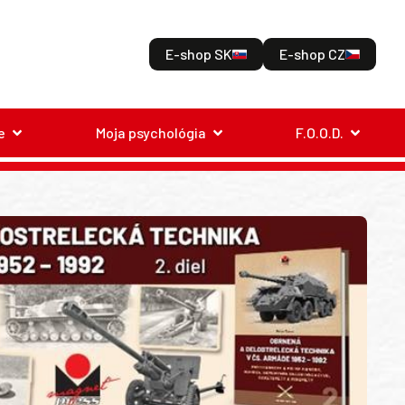
E-shop SK
E-shop CZ
e
Moja psychológia
F.O.O.D.