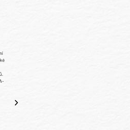
ni
ské
ů.
A-