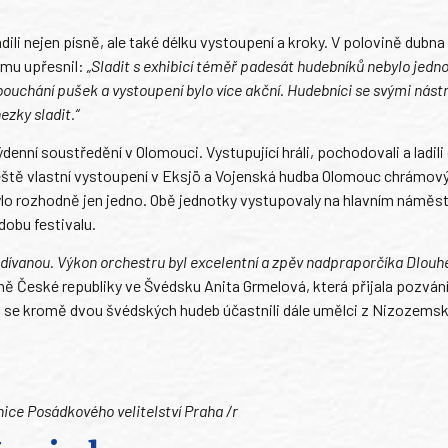
ili nejen písně, ale také délku vystoupení a kroky. V polovině dubna 
omu upřesnil:
„Sladit s exhibicí téměř padesát hudebníků nebylo jedn
bouchání pušek a vystoupení bylo více akční. Hudebníci se svými nástr
ezky sladit.“
enní soustředění v Olomouci. Vystupující hráli, pochodovali a ladili 
tě vlastní vystoupení v Eksjö a Vojenská hudba Olomouc chrámový
bylo rozhodně jen jedno. Obě jednotky vystupovaly na hlavním náměstí
obu festivalu.
odívanou. Výkon orchestru byl excelentní a zpěv nadpraporčíka Dlouh
ně České republiky ve Švédsku Anita Grmelová, která přijala pozvání
O se kromě dvou švédských hudeb účastnili dále umělci z Nizozemsk
ice Posádkového velitelství Praha /r