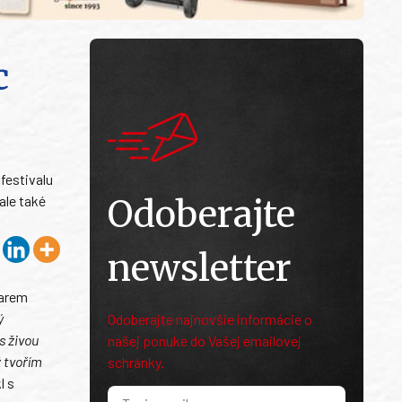
c
festivalu
ale také
Odoberajte
newsletter
karem
ý
Odoberajte najnovšie informácie o
s živou
našej ponuke do Vašej emailovej
 tvořím
schránky.
l s