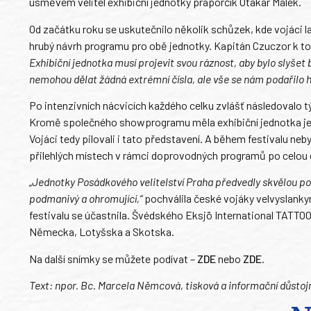
úsměvem velitel exhibiční jednotky praporčík Otakar Málek.
Od začátku roku se uskutečnilo několik schůzek, kde vojáci lad
hrubý návrh programu pro obě jednotky. Kapitán Czuczor k t
Exhibiční jednotka musí projevit svou ráznost, aby bylo slyšet 
nemohou dělat žádná extrémní čísla, ale vše se nám podařilo h
Po intenzivních nácvicích každého celku zvlášť následovalo týd
Kromě společného showprogramu měla exhibiční jednotka ješ
Vojáci tedy pilovali i tato představení. A během festivalu ne
přilehlých místech v rámci doprovodných programů po celou d
„Jednotky Posádkového velitelství Praha předvedly skvělou p
podmanivý a ohromující,“
pochválila české vojáky velvyslanky
festivalu se účastnila. Švédského Eksjö International TATTO
Německa, Lotyšska a Skotska.
Na další snímky se můžete podívat –
ZDE
nebo
ZDE
.
Text: npor. Bc. Marcela Němcová, tisková a informační důstojn