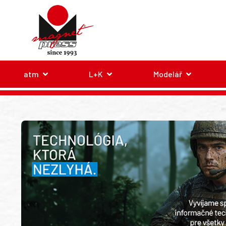
atm
L+K
Modelář