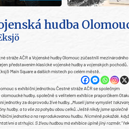
Vojenská hudba Olomou
Eksjö
stné stráže AČR a Vojenské hudby Olomouc zúčastnili mezinárodního 
nejen představením klasické vojenské hudby a vojenských pochodů, 
Eksjö Main Square a dalších místech po celém městě.
Olomouc s exhibiční jednotkou Čestné stráže AČR se společným
 olomoucké hudby, společně s velitelem exhibice praporčíkem Ota
ční jednotky za doprovodu živé hudby.
„Museli jsme vymyslet takzvan
y hudby, a to vše za pohybu obou celků. Ještě nikdy jsme společně 
hibiční jednotka a na reprodukovanou hudbu. Nicméně pokaždé, když
tativní a strhující. S živou hudbou má exhibice úplně jiný rozměr,“
řek