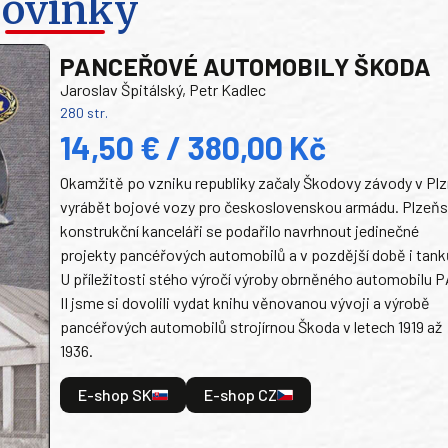
ovinky
PANCEŘOVÉ AUTOMOBILY ŠKODA
Jaroslav Špitálský, Petr Kadlec
280 str.
14,50 € / 380,00 Kč
Okamžitě po vzniku republiky začaly Škodovy závody v Plz
vyrábět bojové vozy pro československou armádu. Plzeň
konstrukční kanceláři se podařilo navrhnout jedinečné
projekty pancéřových automobilů a v pozdější době i tank
U příležitosti stého výročí výroby obrněného automobilu P
II jsme si dovolili vydat knihu věnovanou vývoji a výrobě
pancéřových automobilů strojírnou Škoda v letech 1919 až
1936.
E-shop SK
E-shop CZ