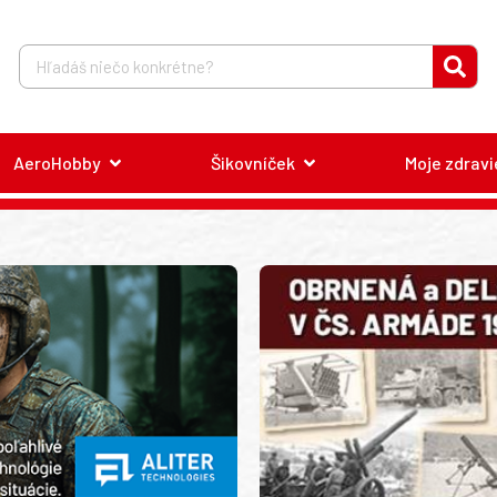
AeroHobby
Šikovníček
Moje zdravi