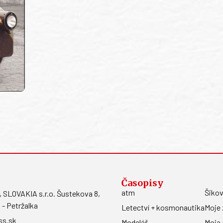
Časopisy
atm
Šikov
LOVAKIA s.r.o. Šustekova 8,
 - Petržalka
Letectví + kosmonautika
Moje 
ss.sk
Modelář
Moja 