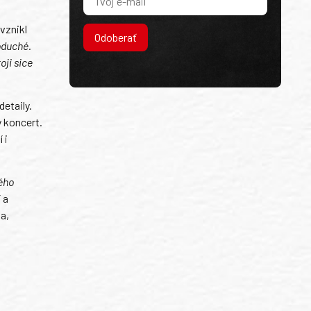
vznikl
Odoberať
oduché.
oji sice
detaily.
 koncert.
 i
ého
 a
a,