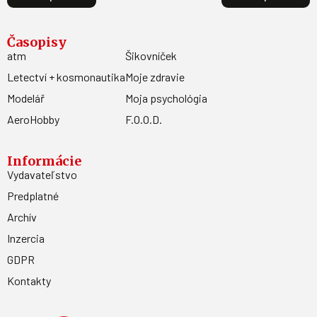
Časopisy
atm
Šikovníček
Letectví + kosmonautika
Moje zdravie
Modelář
Moja psychológia
AeroHobby
F.O.O.D.
Informácie
Vydavateľstvo
Predplatné
Archív
Inzercia
GDPR
Kontakty