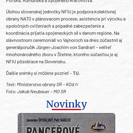
Poľska, Rumunska a Spojeného kráľovstva.
Úlohou slovenskej jednotky NFIU je podpora kolektívnej
obrany NATO v plánovacom procese, asistencia pri výcviku a
spoločných cvičeniach a prípadné zabezpečenie a
koordinácia prijatia spojeneckých síl v danom regióne. Na
slávnostnom ceremoniáli vo Vajnoroch sa dnes zúčastnil aj
generálporučík Jürgen-Joachim von Sandrart – veliteľ
mnohonárodného zboru v Štetíne, ktorého súčasťou je aj
NFIU pôsobiace na Slovensku.
Ďalšie snímky si môžete pozrieť –
TU
.
Text: Ministerstvo obrany SR – KOd /r
Foto: Jakub Neubauer – MO SR
Novinky