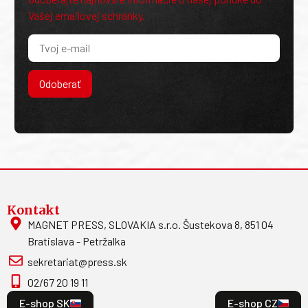
Vašej emailovej schránky.
Odoberať
Kontakt
MAGNET PRESS, SLOVAKIA s.r.o. Šustekova 8, 851 04
Bratislava - Petržalka
sekretariat@press.sk
02/67 20 19 11
E-shop SK
E-shop CZ