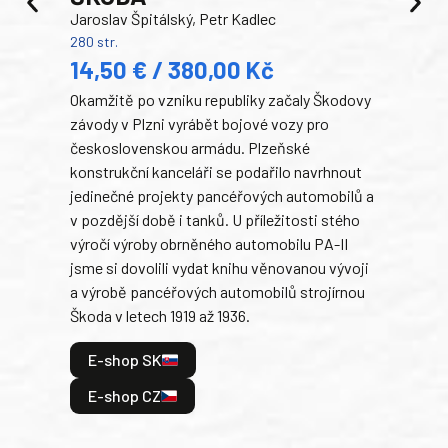
Jaroslav Špitálský, Petr Kadlec
Ben
280 str.
352 s
14,50 € / 380,00 Kč
22
Okamžitě po vzniku republiky začaly Škodovy
Tank
závody v Plzni vyrábět bojové vozy pro
býva
československou armádu. Plzeňské
Rusk
konstrukční kanceláři se podařilo navrhnout
armá
jedinečné projekty pancéřových automobilů a
stře
v pozdější době i tanků. U příležitosti stého
při 
výročí výroby obrněného automobilu PA-II
blíz
jsme si dovolili vydat knihu věnovanou vývoji
tank
a výrobě pancéřových automobilů strojírnou
v lé
Škoda v letech 1919 až 1936.
tak 
hrdi
E-shop SK
je: 
odeh
E-shop CZ
bitv