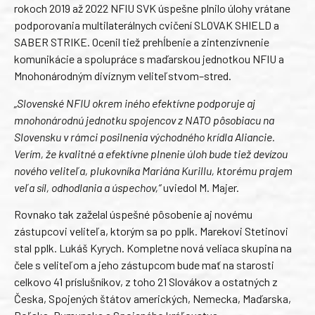
rokoch 2019 až 2022 NFIU SVK úspešne plnilo úlohy vrátane
podporovania multilaterálnych cvičení SLOVAK SHIELD a
SABER STRIKE. Ocenil tiež prehĺbenie a zintenzívnenie
komunikácie a spolupráce s maďarskou jednotkou NFIU a
Mnohonárodným divíznym veliteľstvom–stred.
„Slovenské NFIU okrem iného efektívne podporuje aj
mnohonárodnú jednotku spojencov z NATO pôsobiacu na
Slovensku v rámci posilnenia východného krídla Aliancie.
Verím, že kvalitné a efektívne plnenie úloh bude tiež devízou
nového veliteľa, plukovníka Mariána Kurillu, ktorému prajem
veľa síl, odhodlania a úspechov,“
uviedol M. Majer.
Rovnako tak zaželal úspešné pôsobenie aj novému
zástupcovi veliteľa, ktorým sa po pplk. Marekovi Stetinovi
stal pplk. Lukáš Kyrych. Kompletne nová veliaca skupina na
čele s veliteľom a jeho zástupcom bude mať na starosti
celkovo 41 príslušníkov, z toho 21 Slovákov a ostatných z
Česka, Spojených štátov amerických, Nemecka, Maďarska,