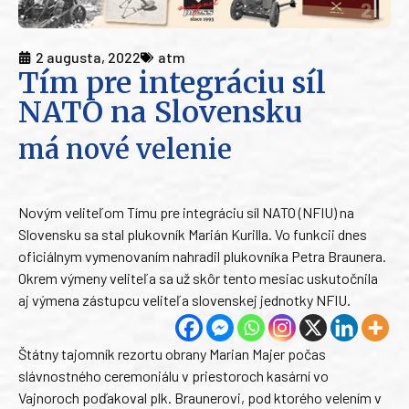
2 augusta, 2022
atm
Tím pre integráciu síl
NATO na Slovensku
má nové velenie
Novým veliteľom Tímu pre integráciu síl NATO (NFIU) na
Slovensku sa stal plukovník Marián Kurilla. Vo funkcii dnes
oficiálnym vymenovaním nahradil plukovníka Petra Braunera.
Okrem výmeny veliteľa sa už skôr tento mesiac uskutočnila
aj výmena zástupcu veliteľa slovenskej jednotky NFIU.
Štátny tajomník rezortu obrany Marian Majer počas
slávnostného ceremoniálu v priestoroch kasární vo
Vajnoroch poďakoval plk. Braunerovi, pod ktorého velením v