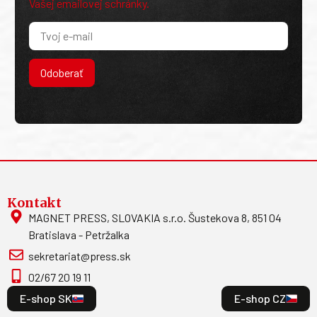
Vašej emailovej schránky.
Odoberať
Kontakt
MAGNET PRESS, SLOVAKIA s.r.o. Šustekova 8, 851 04
Bratislava - Petržalka
sekretariat@press.sk
02/67 20 19 11
E-shop SK
E-shop CZ