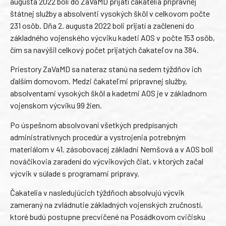
augusta 2022 boli do ZaVaMD prijatí čakatelia prípravnej
štátnej služby a absolventi vysokých škôl v celkovom počte
231 osôb. Dňa 2. augusta 2022 boli prijatí a začlenení do
základného vojenského výcviku kadeti AOS v počte 153 osôb,
čím sa navýšil celkový počet prijatých čakateľov na 384.
Priestory ZaVaMD sa nateraz stanú na sedem týždňov ich
ďalším domovom. Medzi čakateľmi prípravnej služby,
absolventami vysokých škôl a kadetmi AOS je v základnom
vojenskom výcviku 99 žien.
Po úspešnom absolvovaní všetkých predpísaných
administratívnych procedúr a vystrojenia potrebným
materiálom v 41. zásobovacej základni Nemšová a v AOS boli
nováčikovia zaradení do výcvikových čiat, v ktorých začal
výcvik v súlade s programami prípravy.
Čakatelia v nasledujúcich týždňoch absolvujú výcvik
zameraný na zvládnutie základných vojenských zručností,
ktoré budú postupne precvičené na Posádkovom cvičisku