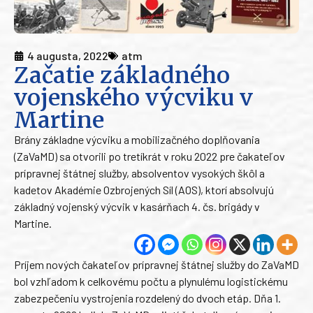
4 augusta, 2022
atm
Začatie základného
vojenského výcviku v
Martine
Brány základne výcviku a mobilizačného doplňovania
(ZaVaMD) sa otvorili po tretíkrát v roku 2022 pre čakateľov
prípravnej štátnej služby, absolventov vysokých škôl a
kadetov Akadémie Ozbrojených Síl (AOS), ktorí absolvujú
základný vojenský výcvik v kasárňach 4. čs. brigády v
Martine.
Príjem nových čakateľov prípravnej štátnej služby do ZaVaMD
bol vzhľadom k celkovému počtu a plynulému logistickému
zabezpečeniu vystrojenia rozdelený do dvoch etáp. Dňa 1.