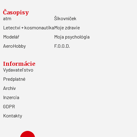
Časopisy
atm
Šikovníček
Letectví + kosmonautika
Moje zdravie
Modelář
Moja psychológia
AeroHobby
F.O.O.D.
Informácie
Vydavateľstvo
Predplatné
Archív
Inzercia
GDPR
Kontakty