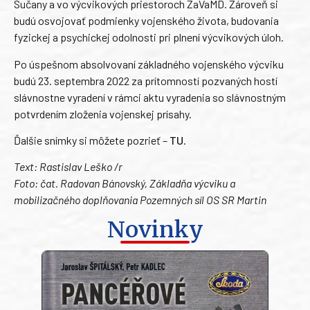
Sučany a vo výcvikových priestoroch ZaVaMD. Zároveň si
budú osvojovať podmienky vojenského života, budovania
fyzickej a psychickej odolnosti pri plnení výcvikových úloh.
Po úspešnom absolvovaní základného vojenského výcviku
budú 23. septembra 2022 za prítomností pozvaných hostí
slávnostne vyradení v rámci aktu vyradenia so slávnostným
potvrdením zloženia vojenskej prísahy.
Ďalšie snímky si môžete pozrieť –
TU
.
Text: Rastislav Leško /r
Foto: čat. Radovan Bánovský, Základňa výcviku a
mobilizačného doplňovania Pozemných síl OS SR Martin
Novinky