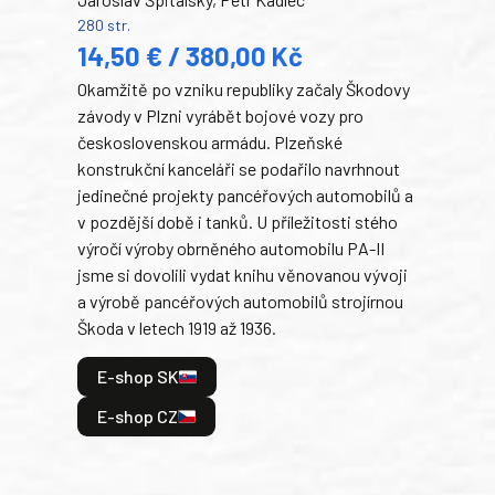
Ben
280 str.
352 s
14,50 € / 380,00 Kč
22
Okamžitě po vzniku republiky začaly Škodovy
Tank
závody v Plzni vyrábět bojové vozy pro
býva
československou armádu. Plzeňské
Rusk
konstrukční kanceláři se podařilo navrhnout
armá
jedinečné projekty pancéřových automobilů a
stře
v pozdější době i tanků. U příležitosti stého
při 
výročí výroby obrněného automobilu PA-II
blíz
jsme si dovolili vydat knihu věnovanou vývoji
tank
a výrobě pancéřových automobilů strojírnou
v lé
Škoda v letech 1919 až 1936.
tak 
hrdi
E-shop SK
je: 
odeh
E-shop CZ
bitv
E