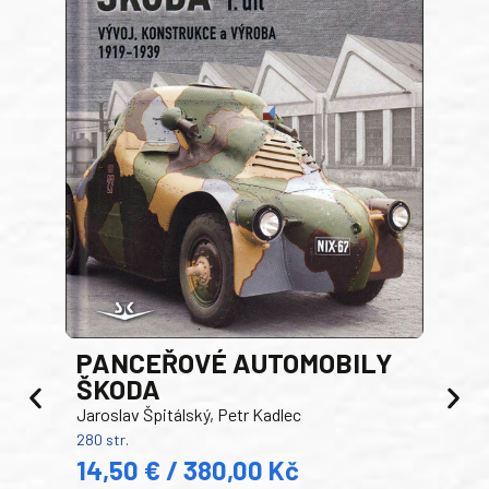
PANCEŘOVÉ AUTOMOBILY
ŠKODA
TA
Jaroslav Špitálský, Petr Kadlec
Ben
280 str.
352 s
14,50 € / 380,00 Kč
22