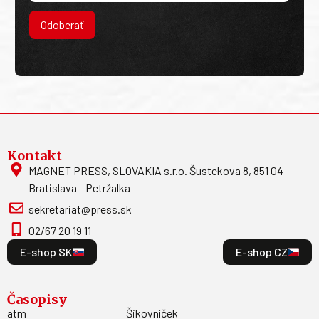
Odoberať
Kontakt
MAGNET PRESS, SLOVAKIA s.r.o. Šustekova 8, 851 04
Bratislava - Petržalka
sekretariat@press.sk
02/67 20 19 11
E-shop SK
E-shop CZ
Časopisy
atm
Šikovníček