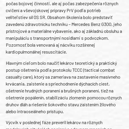
počas bojovej činnosti, ale aj počas zabezpečenia rôznych
cvičení a vševojskovej prípravy PrV podľa potrieb
veliteľstiev síl OS SR. Obsahom školenia bolo predstaviť
zavedenú zdravotnícku techniku – Mercedes Benz G300, jeho
prístrojové a materiálne vybavenie, ako aj základnú obsluhu a
manipuláciu s transportnými nosidlami s podvozkom.
Pozornosť bola venovaná aj nácviku rozšírenej
kardiopulmonálnej resuscitácie.
Hlavným cieľom bolo naučiť lekárov teoretický a praktický
postup ošetrenia podľa protokolu TCCC (tactical combat
casualty care), ktorý sa zameriava na zastavenie masívneho
krvácania, zaistenie a spriechodnenie dýchacích ciest,
ošetrenie hrudných poranení a brušných poranení, tiež na
ošetrenie popálenín, stabilizáciu zlomenín pomocou rôznych
druhov dláh a riešenie šokového stavu zaistením žilového
alebo intraoseálneho prístupu.
Výcvik v poslednej fáze preveril lekárov na rôznych