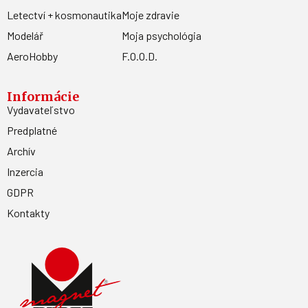
Letectví + kosmonautika
Moje zdravie
Modelář
Moja psychológia
AeroHobby
F.O.O.D.
Informácie
Vydavateľstvo
Predplatné
Archív
Inzercia
GDPR
Kontakty