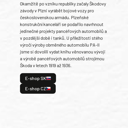
Okamžitě po vzniku republiky začaly Škodovy
Tank
závody v Plzni vyrábět bojové vozy pro
býva
československou armádu. Plzeňské
Rusk
konstrukční kanceláři se podařilo navrhnout
armá
jedinečné projekty pancéřových automobilů a
stře
v pozdější době i tanků. U příležitosti stého
při 
výročí výroby obrněného automobilu PA-II
blíz
jsme si dovolili vydat knihu věnovanou vývoji
tank
a výrobě pancéřových automobilů strojírnou
v lé
Škoda v letech 1919 až 1936.
tak 
hrdi
E-shop SK
je: 
odeh
E-shop CZ
bitv
E
E