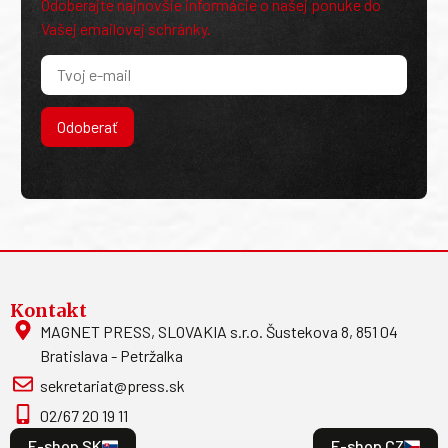
Odoberajte najnovšie informácie o našej ponuke do
Vašej emailovej schránky.
Odoberať
Kontakt
MAGNET PRESS, SLOVAKIA s.r.o. Šustekova 8, 851 04
Bratislava - Petržalka
sekretariat@press.sk
02/67 20 19 11
E-shop SK
E-shop CZ