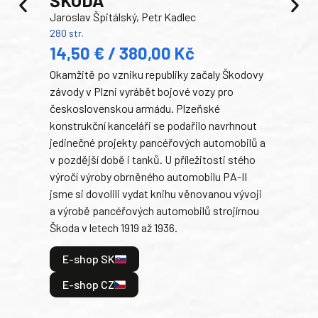
TA
Jaroslav Špitálský, Petr Kadlec
Ben
280 str.
352 s
14,50 € / 380,00 Kč
22
Okamžitě po vzniku republiky začaly Škodovy
Tank
závody v Plzni vyrábět bojové vozy pro
býva
československou armádu. Plzeňské
Rusk
konstrukční kanceláři se podařilo navrhnout
armá
jedinečné projekty pancéřových automobilů a
stře
v pozdější době i tanků. U příležitosti stého
při 
výročí výroby obrněného automobilu PA-II
blíz
jsme si dovolili vydat knihu věnovanou vývoji
tank
a výrobě pancéřových automobilů strojírnou
v lé
Škoda v letech 1919 až 1936.
tak 
hrdi
E-shop SK
je: 
odeh
E-shop CZ
bitv