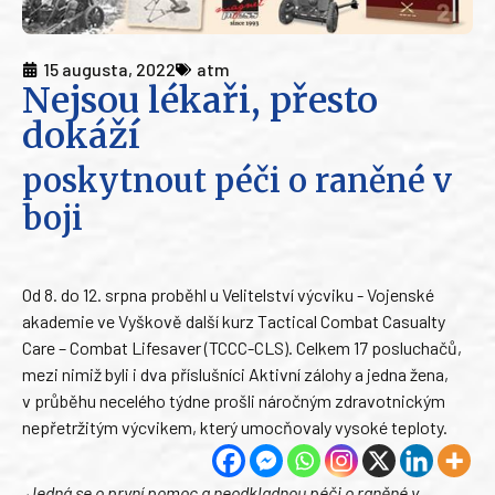
15 augusta, 2022
atm
Nejsou lékaři, přesto
dokáží
poskytnout péči o raněné v
boji
Od 8. do 12. srpna proběhl u Velitelství výcviku - Vojenské
akademie ve Vyškově další kurz Tactical Combat Casualty
Care – Combat Lifesaver (TCCC-CLS). Celkem 17 posluchačů,
mezi nimiž byli i dva příslušníci Aktivní zálohy a jedna žena,
v průběhu necelého týdne prošli náročným zdravotnickým
nepřetržitým výcvikem, který umocňovaly vysoké teploty.
„Jedná se o první pomoc a neodkladnou péči o raněné v