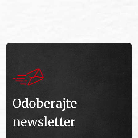
E
E
Odoberajte
newsletter