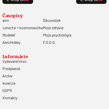
Časopisy
atm
Šikovníček
Letectví + kosmonautika
Moje zdravie
Modelář
Moja psychológia
AeroHobby
F.O.O.D.
Informácie
Vydavateľstvo
Predplatné
Archív
Inzercia
GDPR
Kontakty