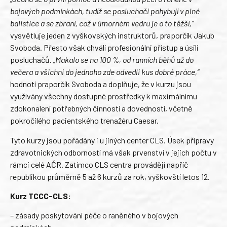
bojových podmínkách, tudíž se posluchači pohybují v plné
balistice a se zbraní, což v úmorném vedru je o to těžší,“
vysvětluje jeden z vyškovských instruktorů, praporčík Jakub
Svoboda. Přesto však chválí profesionální přístup a úsilí
posluchačů.
„Makalo se na 100 %, od ranních běhů až do
večera a všichni do jednoho zde odvedli kus dobré práce,“
hodnotí praporčík Svoboda a doplňuje, že v kurzu jsou
využívány všechny dostupné prostředky k maximálnímu
zdokonalení potřebných činností a dovedností, včetně
pokročilého pacientského trenažéru Caesar.
Tyto kurzy jsou pořádány i u jiných center CLS. Úsek přípravy
zdravotnických odborností má však prvenství v jejich počtu v
rámci celé AČR. Zatímco CLS centra provádějí napříč
republikou průměrně 5 až 6 kurzů za rok, vyškovští letos 12.
Kurz TCCC-CLS:
– zásady poskytování péče o raněného v bojových