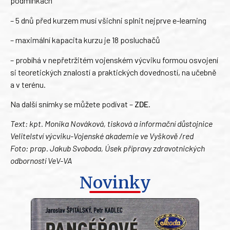
podmínkách
– 5 dnů před kurzem musí všichni splnit nejprve e-learning
– maximální kapacita kurzu je 18 posluchačů
– probíhá v nepřetržitém vojenském výcviku formou osvojení
si teoretických znalostí a praktických dovedností, na učebně
a v terénu.
Na další snímky se můžete podívat –
ZDE
.
Text: kpt. Monika Nováková, tisková a informační důstojnice
Velitelství výcviku-Vojenské akademie ve Vyškově /red
Foto: prap. Jakub Svoboda, Úsek přípravy zdravotnických
odborností VeV-VA
Novinky