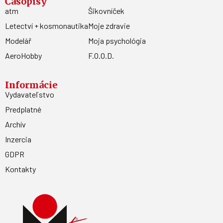
Časopisy
atm
Šikovníček
Letectví + kosmonautika
Moje zdravie
Modelář
Moja psychológia
AeroHobby
F.O.O.D.
Informácie
Vydavateľstvo
Predplatné
Archív
Inzercia
GDPR
Kontakty