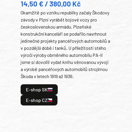
14,50 € / 380,00 Kč
22
Okamžitě po vzniku republiky začaly Škodovy
Tank
závody v Plzni vyrábět bojové vozy pro
býva
československou armádu. Plzeňské
Rusk
konstrukční kanceláři se podařilo navrhnout
armá
jedinečné projekty pancéřových automobilů a
stře
v pozdější době i tanků. U příležitosti stého
při 
výročí výroby obrněného automobilu PA-II
blíz
jsme si dovolili vydat knihu věnovanou vývoji
tank
a výrobě pancéřových automobilů strojírnou
v lé
Škoda v letech 1919 až 1936.
tak 
hrdi
E-shop SK
je: 
odeh
E-shop CZ
bitv
E
E