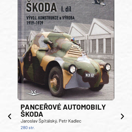
PANCEŘOVÉ AUTOMOBILY
ŠKODA
TA
Jaroslav Špitálský, Petr Kadlec
Ben
280 str.
352 s