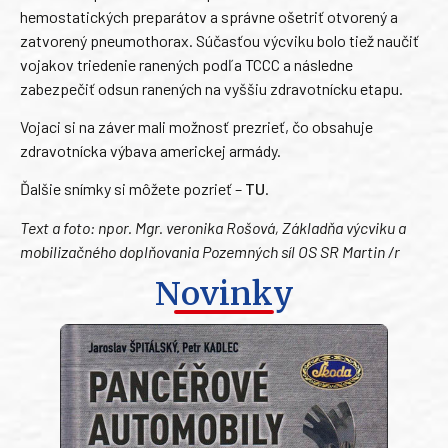
hemostatických preparátov a správne ošetriť otvorený a
zatvorený pneumothorax. Súčasťou výcviku bolo tiež naučiť
vojakov triedenie ranených podľa TCCC a následne
zabezpečiť odsun ranených na vyššiu zdravotnícku etapu.
Vojaci si na záver mali možnosť prezrieť, čo obsahuje
zdravotnícka výbava americkej armády.
Ďalšie snímky si môžete pozrieť –
TU
.
Text a foto: npor. Mgr. veronika Rošová, Základňa výcviku a
mobilizačného doplňovania Pozemných síl OS SR Martin /r
Novinky