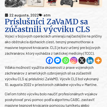
22 augusta, 2022
atm
Príslušníci ZaVaMD sa
zúčastnili výcviku CLS
Vojaci v bojových operáciách umierajú najčastejšie na príčiny
ako obštrukcia dýchacích ciest, tenzný pneumothorax a
masívne tepnové krvácanie. CLS je kurz určený pre bojových
záchranárov, ktorý vychádza z taktickej medicíny (TCCC).
Vďaka možnosti využitia skúseností z praxe vojenských
záchranárov z amerických ozbrojených síl sa zúčastnili
výcviku CLS aj príslušníci ZaVaMD. Výcvik CLS bol vykonaný
10. augusta 2022 v priestoroch základne výcviku v Martine.
Cieľom tohto výcviku bolo naučiť profesionálnych vojakov
poskytovať prvú pomoc podľa algoritmu CABC, zastaviť
masívne tepnové krvácanie pomocou turniketu alebo