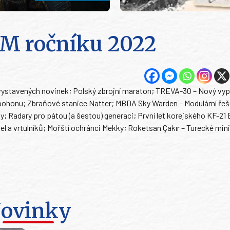
ATM ročníku 2022
 vystavených novinek; Polský zbrojní maraton; TREVA-30 – Nový vy
pohonu; Zbraňové stanice Natter; MBDA Sky Warden – Modulární řeše
y; Radary pro pátou (a šestou) generaci; První let korejského KF-21
del a vrtulníků; Mořští ochránci Mekky; Roketsan Çakır – Turecké min
ovinky