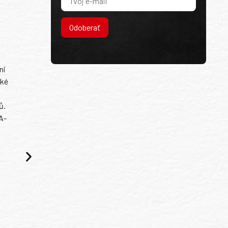
Odoberať
ni
ské
ů.
A-