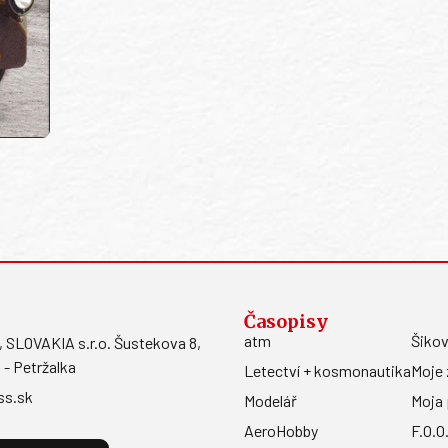
Časopisy
atm
Šikov
LOVAKIA s.r.o. Šustekova 8,
 - Petržalka
Letectví + kosmonautika
Moje 
ss.sk
Modelář
Moja 
AeroHobby
F.O.O