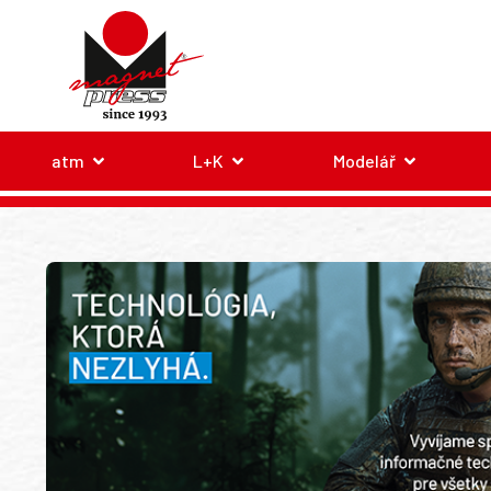
atm
L+K
Modelář