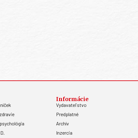
Informácie
níček
Vydavateľstvo
zdravie
Predplatné
psychológia
Archív
.D.
Inzercia