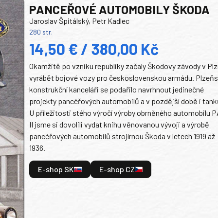
PANCEŘOVÉ AUTOMOBILY ŠKODA
Jaroslav Špitálský, Petr Kadlec
280 str.
14,50 € / 380,00 Kč
Okamžitě po vzniku republiky začaly Škodovy závody v Plz
vyrábět bojové vozy pro československou armádu. Plzeň
konstrukční kanceláři se podařilo navrhnout jedinečné
projekty pancéřových automobilů a v pozdější době i tank
U příležitosti stého výročí výroby obrněného automobilu P
II jsme si dovolili vydat knihu věnovanou vývoji a výrobě
pancéřových automobilů strojírnou Škoda v letech 1919 až
1936.
E-shop SK
E-shop CZ