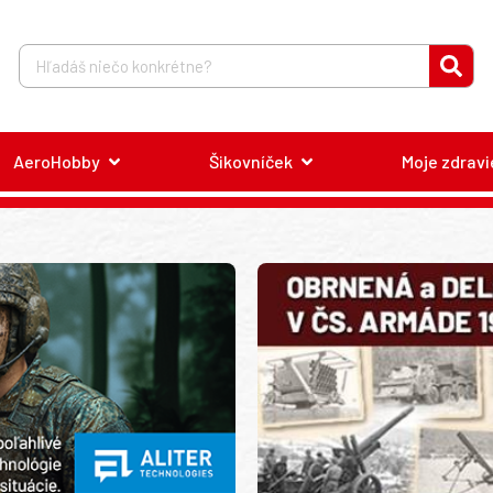
AeroHobby
Šikovníček
Moje zdravi