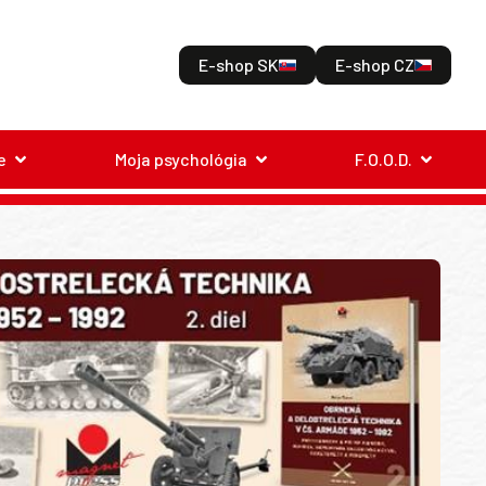
E-shop SK
E-shop CZ
e
Moja psychológia
F.O.O.D.