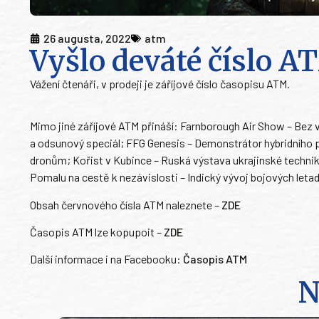
26 augusta, 2022
atm
Vyšlo deváté číslo 
Vážení čtenáři, v prodeji je záříjové číslo časopisu ATM.
Mimo jiné záříjové ATM přináší: Farnborough Air Show – Bez
a odsunový speciál; FFG Genesis – Demonstrátor hybridního 
dronům; Kořist v Kubince – Ruská výstava ukrajinské technik
Pomalu na cestě k nezávislosti – Indický vývoj bojových leta
Obsah červnového čísla ATM naleznete –
ZDE
Časopis ATM lze kopupoit –
ZDE
Další informace i na Facebooku:
Časopis ATM
N