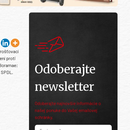
prošťovací
ní proti
Odoberajte
 Boramae;
i SPDL.
newsletter
Odoberajte najnovšie informácie o
našej ponuke do Vašej emailovej
schránky.