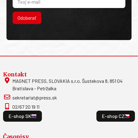
Odoberať
Kontakt
MAGNET PRESS, SLOVAKIA s.r.o. Šustekova 8, 851 04
Bratislava - Petržalka
sekretariat@press.sk
02/67 20 19 11
E-shop SK
E-shop CZ
Časopisy