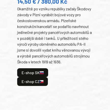
14,50 € / 380,00 Kč
22
Okamžitě po vzniku republiky začaly Škodovy
Tank
závody v Plzni vyrábět bojové vozy pro
býva
československou armádu. Plzeňské
Rusk
konstrukční kanceláři se podařilo navrhnout
armá
jedinečné projekty pancéřových automobilů a
stře
v pozdější době i tanků. U příležitosti stého
při 
výročí výroby obrněného automobilu PA-II
blíz
jsme si dovolili vydat knihu věnovanou vývoji
tank
a výrobě pancéřových automobilů strojírnou
v lé
Škoda v letech 1919 až 1936.
tak 
hrdi
E-shop SK
je: 
odeh
E-shop CZ
bitv
E
E