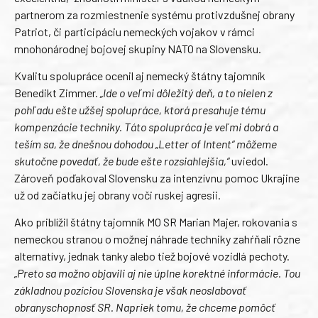
partnerom za rozmiestnenie systému protivzdušnej obrany
Patriot, či participáciu nemeckých vojakov v rámci
mnohonárodnej bojovej skupiny NATO na Slovensku.
Kvalitu spolupráce ocenil aj nemecký štátny tajomník
Benedikt Zimmer.
„Ide o veľmi dôležitý deň, a to nielen z
pohľadu ešte užšej spolupráce, ktorá presahuje tému
kompenzácie techniky. Táto spolupráca je veľmi dobrá a
teším sa, že dnešnou dohodou „Letter of Intent“ môžeme
skutočne povedať, že bude ešte rozsiahlejšia,“
uviedol.
Zároveň poďakoval Slovensku za intenzívnu pomoc Ukrajine
už od začiatku jej obrany voči ruskej agresii.
Ako priblížil štátny tajomník MO SR Marian Majer, rokovania s
nemeckou stranou o možnej náhrade techniky zahŕňali rôzne
alternatívy, jednak tanky alebo tiež bojové vozidlá pechoty.
„Preto sa možno objavili aj nie úplne korektné informácie. Tou
základnou pozíciou Slovenska je však neoslabovať
obranyschopnosť SR. Napriek tomu, že chceme pomôcť