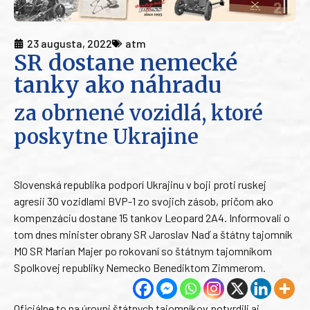
23 augusta, 2022
atm
SR dostane nemecké
tanky ako náhradu
za obrnené vozidlá, ktoré
poskytne Ukrajine
Slovenská republika podporí Ukrajinu v boji proti ruskej
agresii 30 vozidlami BVP-1 zo svojich zásob, pričom ako
kompenzáciu dostane 15 tankov Leopard 2A4. Informovali o
tom dnes minister obrany SR Jaroslav Naď a štátny tajomník
MO SR Marian Majer po rokovaní so štátnym tajomníkom
Spolkovej republiky Nemecko Benediktom Zimmerom.
Oficiálne to na úrovni štátnych tajomníkov potvrdili aj