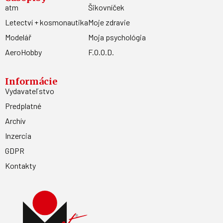
atm
Šikovníček
Letectví + kosmonautika
Moje zdravie
Modelář
Moja psychológia
AeroHobby
F.O.O.D.
Informácie
Vydavateľstvo
Predplatné
Archív
Inzercia
GDPR
Kontakty