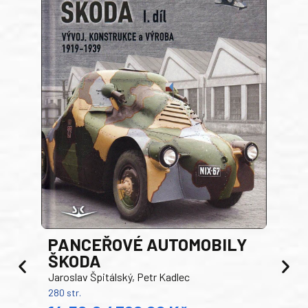
PANCEŘOVÉ AUTOMOBILY
ŠKODA
TA
Jaroslav Špitálský, Petr Kadlec
Ben
280 str.
352 s