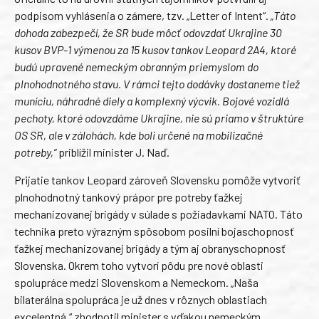
podpisom vyhlásenia o zámere, tzv. „Letter of Intent“.
„Táto
dohoda zabezpečí, že SR bude môcť odovzdať Ukrajine 30
kusov BVP-1 výmenou za 15 kusov tankov Leopard 2A4, ktoré
budú upravené nemeckým obranným priemyslom do
plnohodnotného stavu. V rámci tejto dodávky dostaneme tiež
muníciu, náhradné diely a komplexný výcvik. Bojové vozidlá
pechoty, ktoré odovzdáme Ukrajine, nie sú priamo v štruktúre
OS SR, ale v zálohách, kde boli určené na mobilizačné
potreby,“
priblížil minister J. Naď.
Prijatie tankov Leopard zároveň Slovensku pomôže vytvoriť
plnohodnotný tankový prápor pre potreby ťažkej
mechanizovanej brigády v súlade s požiadavkami NATO. Táto
technika preto výrazným spôsobom posilní bojaschopnosť
ťažkej mechanizovanej brigády a tým aj obranyschopnosť
Slovenska. Okrem toho vytvorí pôdu pre nové oblasti
spolupráce medzi Slovenskom a Nemeckom. „Naša
bilaterálna spolupráca je už dnes v rôznych oblastiach
excelentná,“ zhodnotil minister s vďakou nemeckým