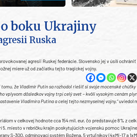
po boku Ukrajiny
agresii Ruska
provokovanej agresii Ruskej federácie. Slovensko jej v úsilí ochrániť
nej miere už od začiatku tejto tragickej vojny.
i tomu, že Vladimír Putin sa rozhodol riešiť si svoje mocenské chúťky
oho vplyvom dôsledkov vojny trpí celý svet – kvôli vysokým cenám ply
zastavenie Vladimíra Putina a celej tejto nezmyselnej vojny,“
uviedol m
iálom v celkovej hodnote cca 154 mil. eur, čo predstavuje 8% z cel
 5. miesto v rebríčku krajín poskytujúcich vojenskú pomoc Ukrajine
any S-300, odmínovací systém Božena, 5 vrtuľníkov (4xMi-17 a 1xMi