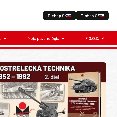
E-shop SK
E-shop CZ
e
Moja psychológia
F.O.O.D.