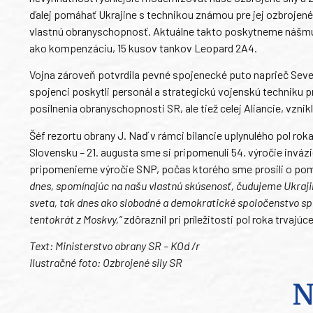
ďalej pomáhať Ukrajine s technikou známou pre jej ozbrojen
vlastnú obranyschopnosť. Aktuálne takto poskytneme nášmu
ako kompenzáciu, 15 kusov tankov Leopard 2A4.
Vojna zároveň potvrdila pevné spojenecké puto naprieč Seve
spojenci poskytli personál a strategickú vojenskú techniku p
posilnenia obranyschopnosti SR, ale tiež celej Aliancie, vz
Šéf rezortu obrany J. Naď v rámci bilancie uplynulého pol ro
Slovensku – 21. augusta sme si pripomenuli 54. výročie inváz
pripomenieme výročie SNP, počas ktorého sme prosili o pomo
dnes, spomínajúc na našu vlastnú skúsenosť, čudujeme Ukrajin
sveta, tak dnes ako slobodné a demokratické spoločenstvo spr
tentokrát z Moskvy,“
zdôraznil pri príležitosti pol roka trvajú
Text: Ministerstvo obrany SR – KOd /r
Ilustračné foto: Ozbrojené sily SR
N