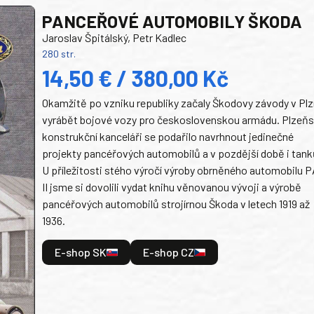
PANCEŘOVÉ AUTOMOBILY ŠKODA
Jaroslav Špitálský, Petr Kadlec
280 str.
14,50 € / 380,00 Kč
Okamžitě po vzniku republiky začaly Škodovy závody v Plz
vyrábět bojové vozy pro československou armádu. Plzeň
konstrukční kanceláři se podařilo navrhnout jedinečné
projekty pancéřových automobilů a v pozdější době i tank
U příležitosti stého výročí výroby obrněného automobilu P
II jsme si dovolili vydat knihu věnovanou vývoji a výrobě
pancéřových automobilů strojírnou Škoda v letech 1919 až
1936.
E-shop SK
E-shop CZ