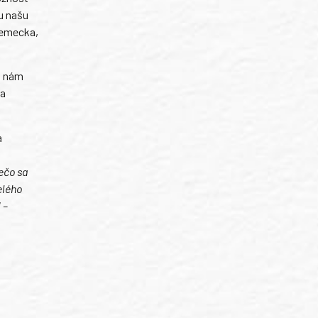
u našu
Nemecka,
l nám
 a
a
ečo sa
elého
 –