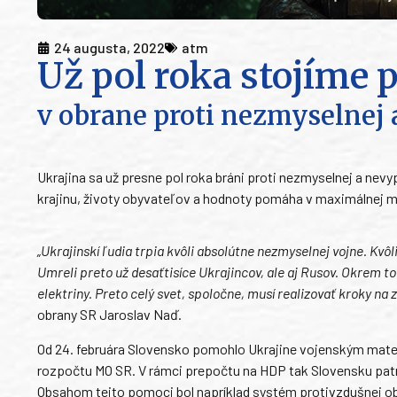
24 augusta, 2022
atm
Už pol roka stojíme 
v obrane proti nezmyselnej 
Ukrajina sa už presne pol roka bráni proti nezmyselnej a nevy
krajinu, životy obyvateľov a hodnoty pomáha v maximálnej mož
„Ukrajinskí ľudia trpia kvôli absolútne nezmyselnej vojne. Kvôl
Umreli preto už desaťtisíce Ukrajincov, ale aj Rusov. Okrem t
elektriny. Preto celý svet, spoločne, musí realizovať kroky na 
obrany SR Jaroslav Naď.
Od 24. februára Slovensko pomohlo Ukrajine vojenským mater
rozpočtu MO SR. V rámci prepočtu na HDP tak Slovensku patrí
Obsahom tejto pomoci bol napríklad systém protivzdušnej obr