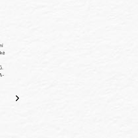
ni
ské
ů.
A-