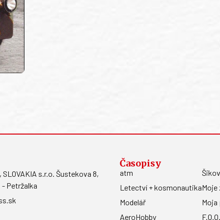
Časopisy
atm
Šikov
LOVAKIA s.r.o. Šustekova 8,
 - Petržalka
Letectví + kosmonautika
Moje 
ss.sk
Modelář
Moja 
AeroHobby
F.O.O