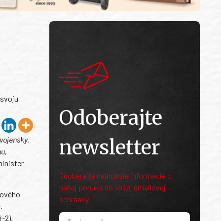
 svoju
Odoberajte
 vojensky.
newsletter
nu,
inister
Odoberajte najnovšie informácie o
našej ponuke do Vašej emailovej
kového
schránky.
.
-2),