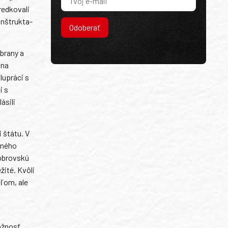
redkovali
onštrukta-
Odoberať
brany a
 na
lupráci s
i s
ásili
 štátu. V
dného
 obrovskú
žité. Kvôli
ľom, ale
ožnosť