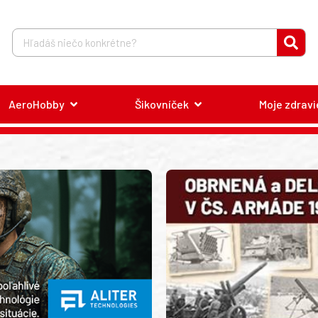
AeroHobby
Šikovníček
Moje zdravi