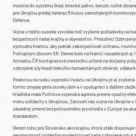
munícia do systému Grad, letecké palivo, benzín, ručné zbran
pre Ukrajinu predaj nateraz 8 kusov samohybných konónovýc
Defence.
Vojna u nášho suseda vyvolala tiež zvýšené požiadavky na
bezpečnosti našej krajiny a obyvateľov. Príslušníci Ozbrojený
východnú hranicu, aby jednak zabezpečovali ochranu, monitoro
Policajným zborom SR. Denne bolo na hranici nasadených aj 1 
Armádou ČR kontajnerové mestečko určené na dočasný pobyt 
ozbrojené sily hneď niekoľko humanitárnych zbierok, vďaka 
Reakciou na ruskú vojenskú inváziu na Ukrajinu je aj zvýšená
tomto zmysle plnia stovky úloh a v spolupráci s ďalšími zlo
hľadiska mala Putinova vojenská agresia presne opačný efekt
mieru solidarity s Ukrajinou. Zároveň nás vojna na Ukrajine v 
zásadnej zmene bezpečnostného prostredia v Európe sa ukaz
štandardom.
Okrem toho pre Slovensko ako krajinu, ktorá stále disponuje 
nevyhnutnosť rýchlejšie modernizovať naše ozbrojené sily a z