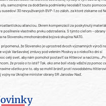
é sily, samozrejme za dodržania podmienky neoslabiť touto pomoco
 susedovi 30 nevyužívaných BVP-1 zo záloh, za ktoré získame od 
roatlantickou alianciou. Okrem kompenzácií za poskytnutý materiá
re posilnenie vlastného prvku odstrašenia. S týmto cieľom – obrany
nikla na Slovensku mnohonárodná bojová skupina NATO.
ka pripomenul, že Slovensko je uprostred dvoch významných výročí n
ie vojsk Varšavskej zmluvy pod velením Moskvy a o niekoľko dní si
c celý svet, aby nám pomohol postaviť sa Hitlerovi a nacizmu.
„Pr
com, že prosia o to isté? Tak, ako sme boli vtedy vďační za pomoc c
avíme všetko pre to, aby sa mohli brániť proti novodobému Hitlerovi
cej vojny na Ukrajine minister obrany SR Jaroslav Naď.
ovinky