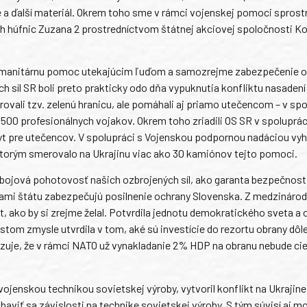
e a ďalší materiál. Okrem toho sme v rámci vojenskej pomoci sprost
h húfnic Zuzana 2 prostredníctvom štátnej akciovej spoločnosti K
 humanitárnu pomoc utekajúcim ľuďom a samozrejme zabezpečenie o
ch síl SR boli preto prakticky odo dňa vypuknutia konfliktu nasadení
vali tzv. zelenú hranicu, ale pomáhali aj priamo utečencom – v spo
500 profesionálnych vojakov. Okrem toho zriadili OS SR v spoluprác
pre utečencov. V spolupráci s Vojenskou podpornou nadáciou vyhl
ktorým smerovalo na Ukrajinu viac ako 30 kamiónov tejto pomoci.
 bojová pohotovosť našich ozbrojených síl, ako garanta bezpečnosti
žkami štátu zabezpečujú posilnenie ochrany Slovenska. Z medzináro
, ako by si zrejme želal. Potvrdila jednotu demokratického sveta a
istom zmysle utvrdila v tom, aké sú investície do rezortu obrany dôle
uje, že v rámci NATO už vynakladanie 2% HDP na obranu nebude cie
vojenskou technikou sovietskej výroby, vytvoril konflikt na Ukrajine
baviť sa závislosti na technike sovietskej výroby. S tým súvisí aj m