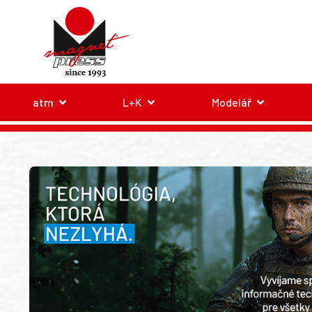
atm
L+K
Modelář