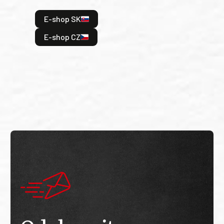
hrdi
E-shop SK
je: 
odeh
E-shop CZ
bitv
E
E