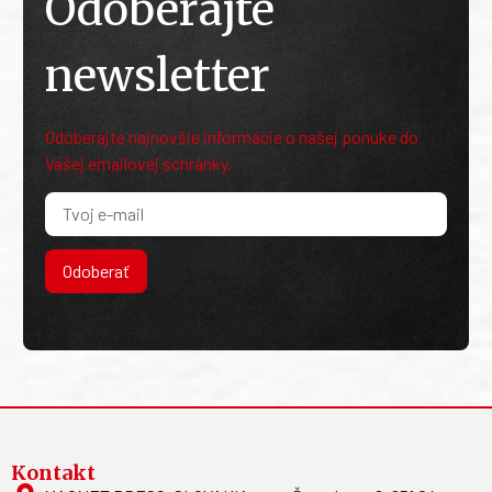
Odoberajte
newsletter
Odoberajte najnovšie informácie o našej ponuke do
Vašej emailovej schránky.
Odoberať
Kontakt