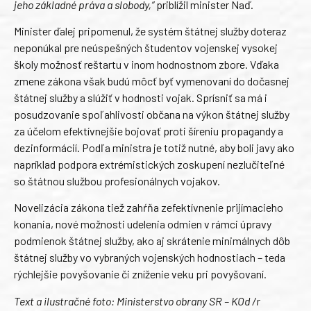
jeho základné práva a slobody,“
priblížil minister Naď.
Minister ďalej pripomenul, že systém štátnej služby doteraz
neponúkal pre neúspešných študentov vojenskej vysokej
školy možnosť reštartu v inom hodnostnom zbore. Vďaka
zmene zákona však budú môcť byť vymenovaní do dočasnej
štátnej služby a slúžiť v hodnosti vojak. Sprísniť sa má i
posudzovanie spoľahlivosti občana na výkon štátnej služby
za účelom efektívnejšie bojovať proti šíreniu propagandy a
dezinformácií. Podľa ministra je totiž nutné, aby boli javy ako
napríklad podpora extrémistických zoskupení nezlučiteľné
so štátnou službou profesionálnych vojakov.
Novelizácia zákona tiež zahŕňa zefektívnenie prijímacieho
konania, nové možnosti udelenia odmien v rámci úpravy
podmienok štátnej služby, ako aj skrátenie minimálnych dôb
štátnej služby vo vybraných vojenských hodnostiach – teda
rýchlejšie povyšovanie či zníženie veku pri povyšovaní.
Text a ilustračné foto: Ministerstvo obrany SR – KOd /r