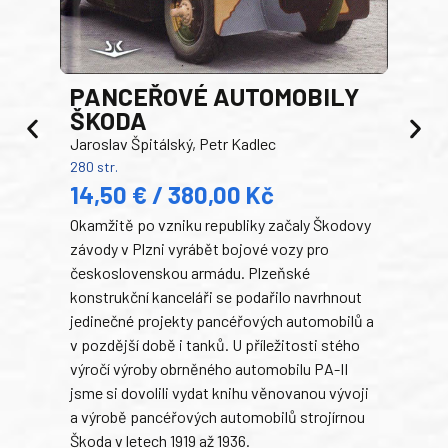
PANCEŘOVÉ AUTOMOBILY
ŠKODA
TA
Jaroslav Špitálský, Petr Kadlec
Ben
280 str.
352 s
14,50 € / 380,00 Kč
22
Okamžitě po vzniku republiky začaly Škodovy
Tank
závody v Plzni vyrábět bojové vozy pro
býva
československou armádu. Plzeňské
Rusk
konstrukční kanceláři se podařilo navrhnout
armá
jedinečné projekty pancéřových automobilů a
stře
v pozdější době i tanků. U příležitosti stého
při 
výročí výroby obrněného automobilu PA-II
blíz
jsme si dovolili vydat knihu věnovanou vývoji
tank
a výrobě pancéřových automobilů strojírnou
v lé
Škoda v letech 1919 až 1936.
tak 