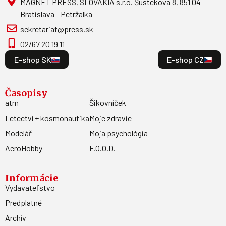
MAGNET PRESS, SLOVAKIA s.r.o. Šustekova 8, 851 04
Bratislava - Petržalka
sekretariat@press.sk
02/67 20 19 11
E-shop SK
E-shop CZ
Časopisy
atm
Šikovníček
Letectví + kosmonautika
Moje zdravie
Modelář
Moja psychológia
AeroHobby
F.O.O.D.
Informácie
Vydavateľstvo
Predplatné
Archív