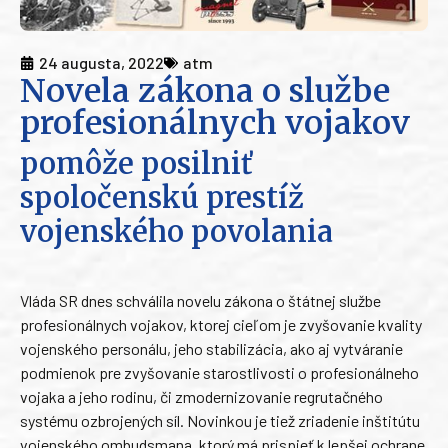
24 augusta, 2022
atm
Novela zákona o službe
profesionálnych vojakov
pomôže posilniť
spoločenskú prestíž
vojenského povolania
Vláda SR dnes schválila novelu zákona o štátnej službe
profesionálnych vojakov, ktorej cieľom je zvyšovanie kvality
vojenského personálu, jeho stabilizácia, ako aj vytváranie
podmienok pre zvyšovanie starostlivosti o profesionálneho
vojaka a jeho rodinu, či zmodernizovanie regrutačného
systému ozbrojených síl. Novinkou je tiež zriadenie inštitútu
vojenského ombudsmana, ktorý má prispieť k lepšej ochrane