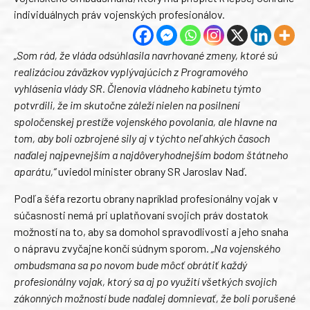
individuálnych práv vojenských profesionálov.
„Som rád, že vláda odsúhlasila navrhované zmeny, ktoré sú
realizáciou záväzkov vyplývajúcich z Programového
vyhlásenia vlády SR. Členovia vládneho kabinetu týmto
potvrdili, že im skutočne záleží nielen na posilnení
spoločenskej prestíže vojenského povolania, ale hlavne na
tom, aby boli ozbrojené sily aj v týchto neľahkých časoch
naďalej najpevnejším a najdôveryhodnejším bodom štátneho
aparátu,“
uviedol minister obrany SR Jaroslav Naď.
Podľa šéfa rezortu obrany napríklad profesionálny vojak v
súčasnosti nemá pri uplatňovaní svojich práv dostatok
možností na to, aby sa domohol spravodlivosti a jeho snaha
o nápravu zvyčajne končí súdnym sporom.
„Na vojenského
ombudsmana sa po novom bude môcť obrátiť každý
profesionálny vojak, ktorý sa aj po využití všetkých svojich
zákonných možností bude naďalej domnievať, že boli porušené