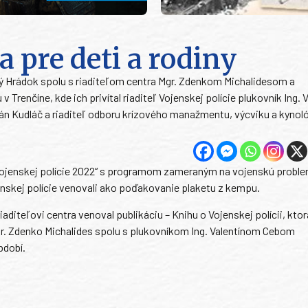
a pre deti a rodiny
ský Hrádok spolu s riaditeľom centra Mgr. Zdenkom Michalidesom a
renčíne, kde ich privítal riaditeľ Vojenskej polície plukovník Ing. V
rián Kudláč a riaditeľ odboru krízového manažmentu, výcviku a kynol
Vojenskej polície 2022“ s programom zameraným na vojenskú proble
enskej polície venovali ako poďakovanie plaketu z kempu.
diteľovi centra venoval publikáciu – Knihu o Vojenskej polícii, ktor
 Mgr. Zdenko Michalides spolu s plukovníkom Ing. Valentínom Cebom
bdobí.