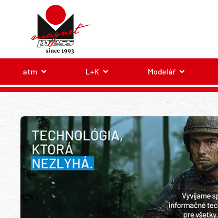
atm
L+K
Modelář