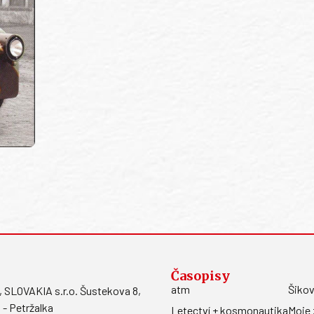
Časopisy
atm
Šikov
LOVAKIA s.r.o. Šustekova 8,
 - Petržalka
Letectví + kosmonautika
Moje 