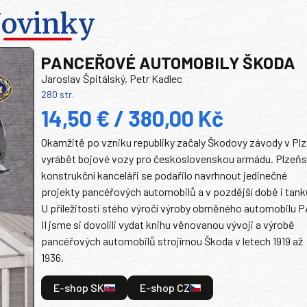
ovinky
PANCEŘOVÉ AUTOMOBILY ŠKODA
Jaroslav Špitálský, Petr Kadlec
280 str.
14,50 € / 380,00 Kč
Okamžitě po vzniku republiky začaly Škodovy závody v Plz
vyrábět bojové vozy pro československou armádu. Plzeň
konstrukční kanceláři se podařilo navrhnout jedinečné
projekty pancéřových automobilů a v pozdější době i tank
U příležitosti stého výročí výroby obrněného automobilu P
II jsme si dovolili vydat knihu věnovanou vývoji a výrobě
pancéřových automobilů strojírnou Škoda v letech 1919 až
1936.
E-shop SK
E-shop CZ