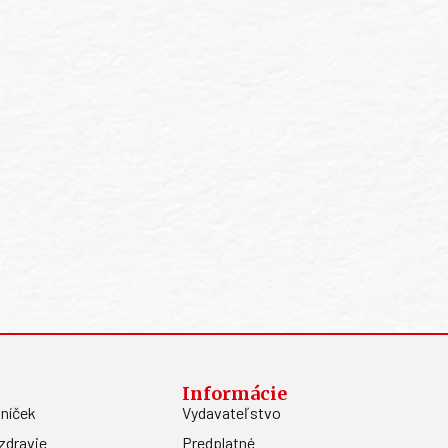
Informácie
níček
Vydavateľstvo
zdravie
Predplatné