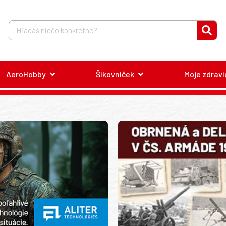
AeroHobby
Šikovníček
Moje zdravi