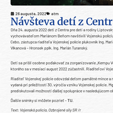
26 augusta, 2022
atm
Návšteva detí z Centr
Dňa 24. augusta 2022 deti z Centra pre deti a rodiny Liptov
vychovávateľom Mariánom Beňom navštívili Vojenskú políciu v T
Cebo, zástupca riaditeľa Vojenskej polície plukovník Ing. Ma
Vlkanová – Hronsek pplk. Ing. Marián Turanský.
Deti sa prišli osobne poďakovať za zorganizovanie „Kempu 
ktorého sa v mesiaci august 2022 zúčastnili. Riaditeľovi Voj
Riaditeľ Vojenskej polície odovzdal deťom pamätné mince a ria
vydaná pri príležitosti 30. výročia vzniku Vojenskej polície.
prediskutovali možnosti ďalšej spolupráce v nasledujúcom o
Ďalšie snímky si môžete pozrieť –
TU
.
Text: Vojenská polícia, Ozbrojené sily SR /r