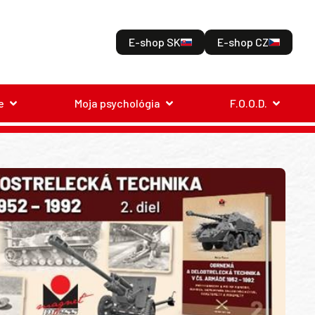
E-shop SK
E-shop CZ
e
Moja psychológia
F.O.O.D.