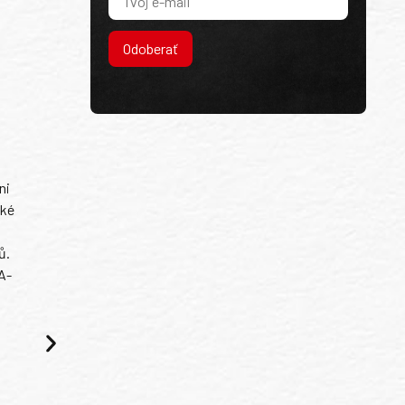
Odoberať
ni
ské
ů.
A-