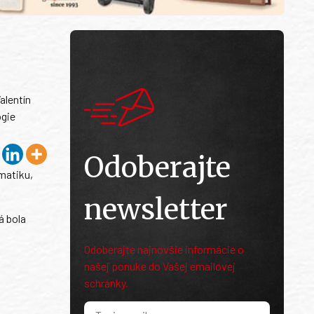
alentín
ógie
Odoberajte
matiku,
newsletter
á bola
Odoberajte najnovšie informácie o
našej ponuke do Vašej emailovej
schránky.