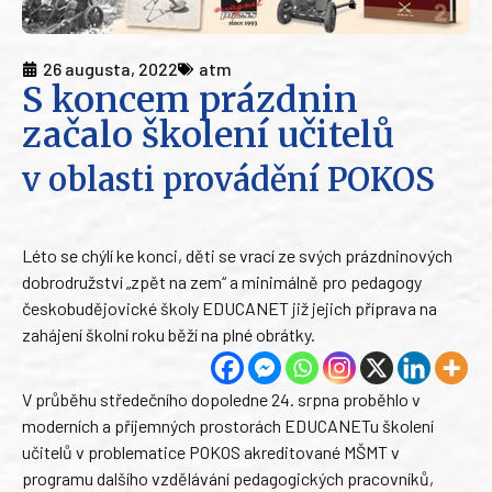
26 augusta, 2022
atm
S koncem prázdnin
začalo školení učitelů
v oblasti provádění POKOS
Léto se chýlí ke konci, děti se vrací ze svých prázdninových
dobrodružství „zpět na zem“ a minimálně pro pedagogy
českobudějovické školy EDUCANET již jejich příprava na
zahájení školní roku běží na plné obrátky.
V průběhu středečního dopoledne 24. srpna proběhlo v
moderních a příjemných prostorách EDUCANETu školení
učitelů v problematice POKOS akreditované MŠMT v
programu dalšího vzdělávání pedagogických pracovníků,