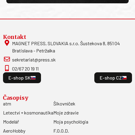
Kontakt
MAGNET PRESS, SLOVAKIA s.r.o. Šustekova 8, 851 04
Bratislava - Petržalka
sekretariat@press.sk
02/67 20 19 11
E-shop SK
E-shop CZ
Časopisy
atm
Šikovníček
Letectví + kosmonautika
Moje zdravie
Modelář
Moja psychológia
AeroHobby
F.O.O.D.