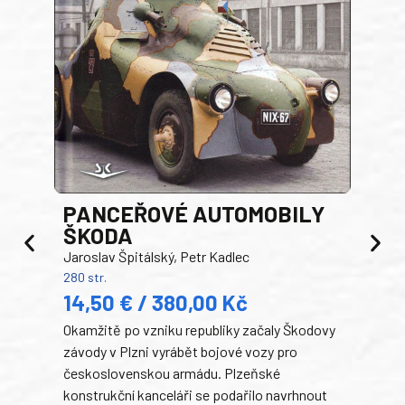
PANCEŘOVÉ AUTOMOBILY
ŠKODA
TA
Jaroslav Špitálský, Petr Kadlec
Ben
280 str.
352 s
14,50 € / 380,00 Kč
22
Okamžitě po vzniku republiky začaly Škodovy
Tank
závody v Plzni vyrábět bojové vozy pro
býva
československou armádu. Plzeňské
Rusk
konstrukční kanceláři se podařilo navrhnout
armá