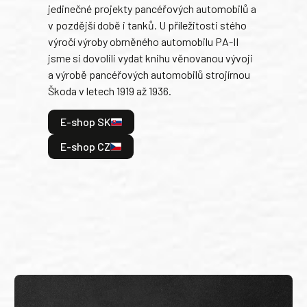
jedinečné projekty pancéřových automobilů a
stře
v pozdější době i tanků. U příležitosti stého
při 
výročí výroby obrněného automobilu PA-II
blíz
jsme si dovolili vydat knihu věnovanou vývoji
tank
a výrobě pancéřových automobilů strojírnou
v lé
Škoda v letech 1919 až 1936.
tak 
hrdi
E-shop SK
je: 
odeh
E-shop CZ
bitv
E
E