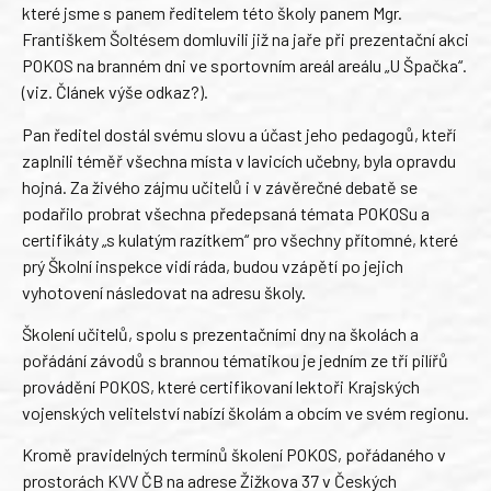
které jsme s panem ředitelem této školy panem Mgr.
Františkem Šoltésem domluvili již na jaře při prezentační akci
POKOS na branném dni ve sportovním areál areálu „U Špačka“.
(viz. Článek výše odkaz?).
Pan ředitel dostál svému slovu a účast jeho pedagogů, kteří
zaplnili téměř všechna místa v lavicích učebny, byla opravdu
hojná. Za živého zájmu učitelů i v závěrečné debatě se
podařilo probrat všechna předepsaná témata POKOSu a
certifikáty „s kulatým razítkem“ pro všechny přítomné, které
prý Školní inspekce vidí ráda, budou vzápětí po jejich
vyhotovení následovat na adresu školy.
Školení učitelů, spolu s prezentačními dny na školách a
pořádání závodů s brannou tématikou je jedním ze tří pilířů
provádění POKOS, které certifikovaní lektoři Krajských
vojenských velitelství nabízí školám a obcím ve svém regionu.
Kromě pravidelných termínů školení POKOS, pořádaného v
prostorách KVV ČB na adrese Žižkova 37 v Českých