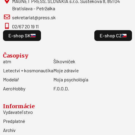
MAGNET PRESS, SLOVAKIA s.r.o. Šustekova 8, 851 04
Bratislava - Petržalka
sekretariat@press.sk
02/67 20 19 11
E-shop SK
E-shop CZ
Časopisy
atm
Šikovníček
Letectví + kosmonautika
Moje zdravie
Modelář
Moja psychológia
AeroHobby
F.O.O.D.
Informácie
Vydavateľstvo
Predplatné
Archív