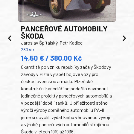
PANCEŘOVÉ AUTOMOBILY
ŠKODA
TA
Jaroslav Špitálský, Petr Kadlec
Ben
280 str.
352 s
14,50 € / 380,00 Kč
22
Okamžitě po vzniku republiky začaly Škodovy
Tank
závody v Plzni vyrábět bojové vozy pro
býva
československou armádu. Plzeňské
Rusk
konstrukční kanceláři se podařilo navrhnout
armá
jedinečné projekty pancéřových automobilů a
stře
v pozdější době i tanků. U příležitosti stého
při 
výročí výroby obrněného automobilu PA-II
blíz
jsme si dovolili vydat knihu věnovanou vývoji
tank
a výrobě pancéřových automobilů strojírnou
v lé
Škoda v letech 1919 až 1936.
tak 