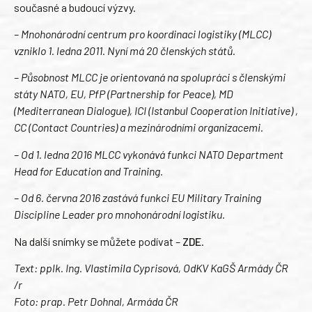
současné a budoucí výzvy.
– Mnohonárodní centrum pro koordinaci logistiky (MLCC)
vzniklo 1. ledna 2011. Nyní má 20 členských států.
– Působnost MLCC je orientovaná na spolupráci s členskými
státy NATO, EU, PfP (Partnership for Peace), MD
(Mediterranean Dialogue), ICI (Istanbul Cooperation Initiative) ,
CC (Contact Countries) a mezinárodními organizacemi.
– Od 1. ledna 2016 MLCC vykonává funkci NATO Department
Head for Education and Training.
– Od 6. června 2016 zastává funkci EU Military Training
Discipline Leader pro mnohonárodní logistiku.
Na další snímky se můžete podívat –
ZDE
.
Text: pplk. Ing. Vlastimila Cyprisová, OdKV KaGŠ Armády ČR
/r
Foto: prap. Petr Dohnal, Armáda ČR