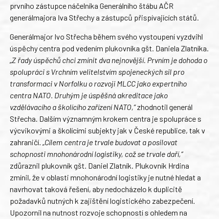
prvního zástupce náčelníka Generálního štábu AČR
generálmajora Iva Střechy a zástupců přispívajících států.
Generálmajor Ivo Střecha během svého vystoupení vyzdvihl
úspěchy centra pod vedením plukovníka gšt. Daniela Zlatníka.
„Z řady úspěchů chci zmínit dva nejnovější. Prvním je dohoda o
spolupráci s Vrchním velitelstvím spojeneckých sil pro
transformaci v Norfolku o rozvoji MLCC jako expertního
centra NATO. Druhým je úspěšná akreditace jako
vzdělávacího a školícího zařízení NATO,“
zhodnotil generál
Střecha. Dalším významným krokem centra je spolupráce s
výcvikovými a školícími subjekty jak v České republice, tak v
zahraničí.
„Cílem centra je trvale budovat a posilovat
schopnosti mnohonárodní logistiky, což se trvale daří,“
zdůraznil plukovník gšt. Daniel Zlatník. Plukovník Hrdina
zmínil, že v oblasti mnohonárodní logistiky je nutné hledat a
navrhovat taková řešení, aby nedocházelo k duplicitě
požadavků nutných k zajištění logistického zabezpečení.
Upozornil na nutnost rozvoje schopností s ohledem na