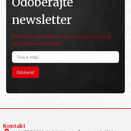
Odoberajte
newsletter
Odoberajte najnovšie informácie o našej ponuke do
Vašej emailovej schránky.
Odoberať
Kontakt