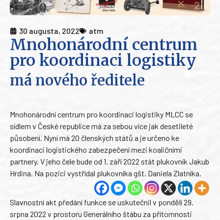
30 augusta, 2022
atm
Mnohonárodní centrum
pro koordinaci logistiky
má nového ředitele
Mnohonárodní centrum pro koordinaci logistiky MLCC se
sídlem v České republice má za sebou více jak desetileté
působení. Nyní má 20 členských států a je určeno ke
koordinaci logistického zabezpečení mezi koaličními
partnery. V jeho čele bude od 1. září 2022 stát plukovník Jakub
Hrdina. Na pozici vystřídal plukovníka gšt. Daniela Zlatníka.
Slavnostní akt předání funkce se uskutečnil v pondělí 29.
srpna 2022 v prostoru Generálního štábu za přítomnosti