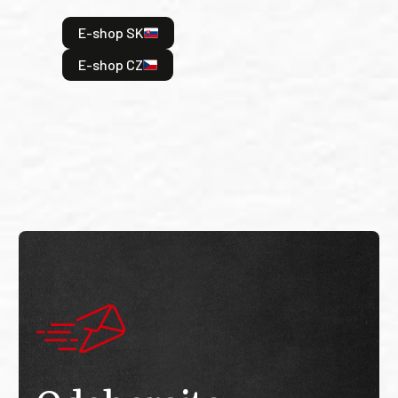
hrdi
E-shop SK
je: 
odeh
E-shop CZ
bitv
E
E