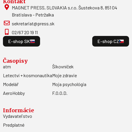
Kontakt
MAGNET PRESS, SLOVAKIA s.r.o. Šustekova 8, 851 04
Bratislava - Petržalka
sekretariat@press.sk
02/67 20 19 11
E-shop SK
E-shop CZ
Časopisy
atm
Šikovníček
Letectví + kosmonautika
Moje zdravie
Modelář
Moja psychológia
AeroHobby
F.O.O.D.
Informácie
Vydavateľstvo
Predplatné