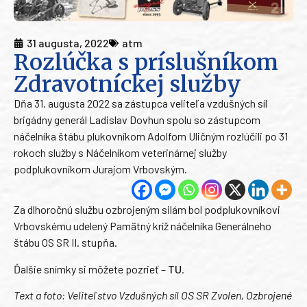
31 augusta, 2022
atm
Rozlúčka s príslušníkom
Zdravotníckej služby
Dňa 31. augusta 2022 sa zástupca veliteľa vzdušných síl
brigádny generál Ladislav Dovhun spolu so zástupcom
náčelníka štábu plukovníkom Adolfom Uličným rozlúčili po 31
rokoch služby s Náčelníkom veterinárnej služby
podplukovníkom Jurajom Vrbovským.
Za dlhoročnú službu ozbrojeným silám bol podplukovníkovi
Vrbovskému udelený Pamätný kríž náčelníka Generálneho
štábu OS SR II. stupňa.
Ďalšie snímky si môžete pozrieť –
TU
.
Text a foto: Veliteľstvo Vzdušných síl OS SR Zvolen, Ozbrojené