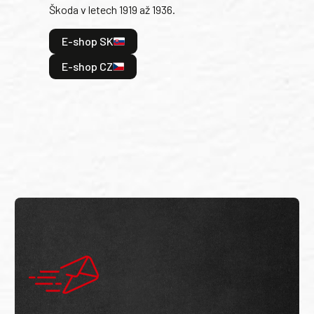
Škoda v letech 1919 až 1936.
tak 
hrdi
E-shop SK
je: 
odeh
E-shop CZ
bitv
E
E