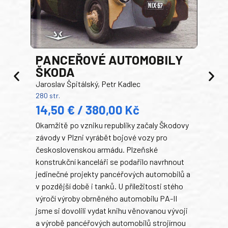
PANCEŘOVÉ AUTOMOBILY
ŠKODA
TA
Jaroslav Špitálský, Petr Kadlec
Ben
280 str.
352 s
14,50 € / 380,00 Kč
22
Okamžitě po vzniku republiky začaly Škodovy
Tank
závody v Plzni vyrábět bojové vozy pro
býva
československou armádu. Plzeňské
Rusk
konstrukční kanceláři se podařilo navrhnout
armá
jedinečné projekty pancéřových automobilů a
stře
v pozdější době i tanků. U příležitosti stého
při 
výročí výroby obrněného automobilu PA-II
blíz
jsme si dovolili vydat knihu věnovanou vývoji
tank
a výrobě pancéřových automobilů strojírnou
v lé