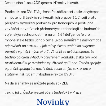
Generálního štábu AČR generál Miroslav Hlaváč.
Podle rektora ČVUT Vojtěcha Petráčka není zdaleka vyčepán
ani potenciál českých univerzitních pracovišť. Chtějí proto
přispět k vytvoření podmínek pro koncepční a postupné
zavádění inovativních přelomových technologií do budoucích
vojenských schopností. Téma umělé inteligence je pro
mnohé stále těžko uchopitelné.
„Rádi pomůžeme naší armádě
odpovědět na otázku‚ ‚jak mi využívání umělé inteligence
pomůže v plnění mých úkolů‘. Všichni se uvědomujeme, že
technologickou výhodu v otevřeném konfliktu získá ten, kdo
první identifikuje a ovládne využitelné aplikace. To nás spojuje
a pohání spolupráci mezi námi, soukromým sektorem a
státními institucemi,“
doplňuje rektor ČVUT.
Na další snímky se můžete podívat –
ZDE
.
Text a foto: České vysoké učení technické v Praze
Novinky