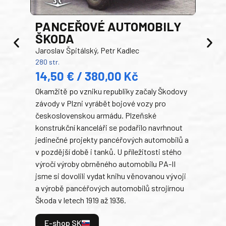
PANCEŘOVÉ AUTOMOBILY
ŠKODA
TA
Jaroslav Špitálský, Petr Kadlec
Ben
280 str.
352 s
14,50 € / 380,00 Kč
22
Okamžitě po vzniku republiky začaly Škodovy
Tank
závody v Plzni vyrábět bojové vozy pro
býva
československou armádu. Plzeňské
Rusk
konstrukční kanceláři se podařilo navrhnout
armá
jedinečné projekty pancéřových automobilů a
stře
v pozdější době i tanků. U příležitosti stého
při 
výročí výroby obrněného automobilu PA-II
blíz
jsme si dovolili vydat knihu věnovanou vývoji
tank
a výrobě pancéřových automobilů strojírnou
v lé
Škoda v letech 1919 až 1936.
tak 
hrdi
E-shop SK
je: 