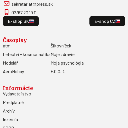
sekretariat@press.sk
02/67 20 19 11
E-shop SK
E-shop CZ
Časopisy
atm
Šikovníček
Letectví + kosmonautika
Moje zdravie
Modelář
Moja psychológia
AeroHobby
F.O.O.D.
Informácie
Vydavateľstvo
Predplatné
Archív
Inzercia
GDPR