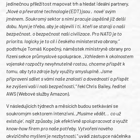
jedinečnou příležitost mapovat trh a hledat ideální partnery.
„Nové a převratné technologie (EDT) jsou ‚nové‘ svým
jménem. Soukromý sektor s nimi pracuje úspěšně již delší
dobu. Nyní je třeba, aby je objevili i ti, kteří se starají o naši
bezpečnost, o bezpečnost naší civilizace. Pro NATO je to
priorita, logicky je to cíl i českého ministerstva obrany,“
podtrhuje Tomáš Kopečný, náměstek ministryně obrany pro
řízení sekce průmyslové spolupráce.
„Vzhledem k okolnostem
vojenské rozpočty nevyhnutelně rostou, chceme přispět k
tomu, aby tyto zdroje byly využity smysluplně. Jsme
připraveni sdílet s vámi naše znalosti a dovednosti a přispět
ke zvýšení vaší i naší bezpečnosti,“
řekl Chris Bailey, ředitel
AWS (Webové služby Amazon).
V následujících týdnech a měsících budou setkávání se
soukromým sektorem intenzivní.
„Musíme vědět, ‚co už
existuje‘, najít způsoby, jak efektivně spolupracovat a využít
know-how firem pro naše potřeby. Vytvoření nového
akvizičního myšlení je nezbytností,“
uvádí zástupce náčelníka