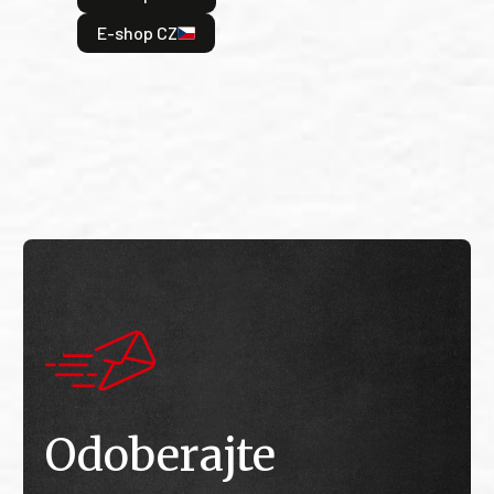
odeh
E-shop CZ
bitv
E
E
Odoberajte