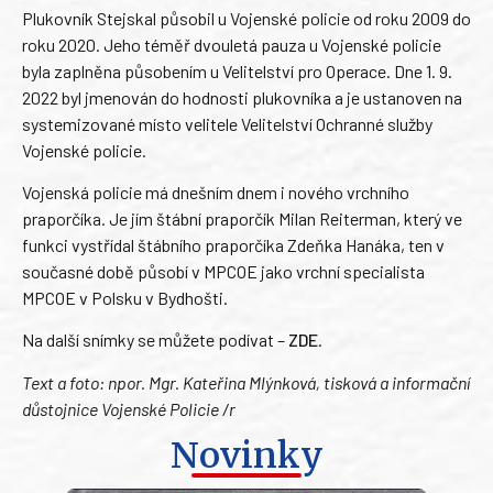
Plukovník Stejskal působil u Vojenské policie od roku 2009 do
roku 2020. Jeho téměř dvouletá pauza u Vojenské policie
byla zaplněna působením u Velitelství pro Operace. Dne 1. 9.
2022 byl jmenován do hodnosti plukovníka a je ustanoven na
systemizované místo velitele Velitelství Ochranné služby
Vojenské policie.
Vojenská policie má dnešním dnem i nového vrchního
praporčíka. Je jím štábní praporčík Milan Reiterman, který ve
funkci vystřídal štábního praporčíka Zdeňka Hanáka, ten v
současné době působí v MPCOE jako vrchní specialista
MPCOE v Polsku v Bydhošti.
Na další snímky se můžete podívat –
ZDE
.
Text a foto: npor. Mgr. Kateřina Mlýnková, tisková a informační
důstojnice Vojenské Policie /r
Novinky