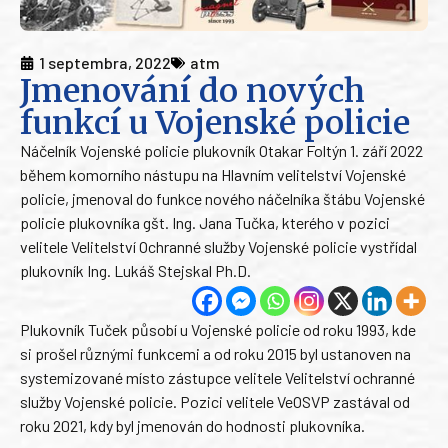
1 septembra, 2022
atm
Jmenování do nových
funkcí u Vojenské policie
Náčelník Vojenské policie plukovník Otakar Foltýn 1. září 2022
během komorního nástupu na Hlavním velitelství Vojenské
policie, jmenoval do funkce nového náčelníka štábu Vojenské
policie plukovníka gšt. Ing. Jana Tučka, kterého v pozici
velitele Velitelství Ochranné služby Vojenské policie vystřídal
plukovník Ing. Lukáš Stejskal Ph.D.
Plukovník Tuček působí u Vojenské policie od roku 1993, kde
si prošel různými funkcemi a od roku 2015 byl ustanoven na
systemizované místo zástupce velitele Velitelství ochranné
služby Vojenské policie. Pozici velitele VeOSVP zastával od
roku 2021, kdy byl jmenován do hodnosti plukovníka.