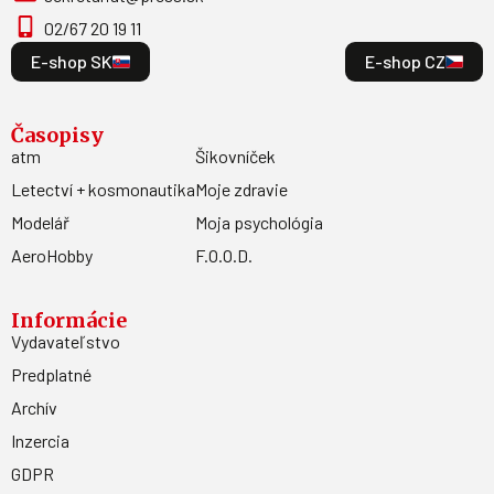
02/67 20 19 11
E-shop SK
E-shop CZ
Časopisy
atm
Šikovníček
Letectví + kosmonautika
Moje zdravie
Modelář
Moja psychológia
AeroHobby
F.O.O.D.
Informácie
Vydavateľstvo
Predplatné
Archív
Inzercia
GDPR