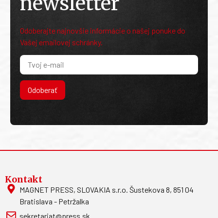
newsletter
Odoberajte najnovšie informácie o našej ponuke do
Vašej emailovej schránky.
Odoberať
Kontakt
MAGNET PRESS, SLOVAKIA s.r.o. Šustekova 8, 851 04
Bratislava - Petržalka
sekretariat@press.sk