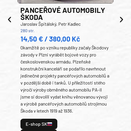
PANCEŘOVÉ AUTOMOBILY
ŠKODA
TA
Jaroslav Špitálský, Petr Kadlec
Ben
280 str.
352 s
14,50 € / 380,00 Kč
22
Okamžitě po vzniku republiky začaly Škodovy
Tank
závody v Plzni vyrábět bojové vozy pro
býva
československou armádu. Plzeňské
Rusk
konstrukční kanceláři se podařilo navrhnout
armá
jedinečné projekty pancéřových automobilů a
stře
v pozdější době i tanků. U příležitosti stého
při 
výročí výroby obrněného automobilu PA-II
blíz
jsme si dovolili vydat knihu věnovanou vývoji
tank
a výrobě pancéřových automobilů strojírnou
v lé
Škoda v letech 1919 až 1936.
tak 
hrdi
E-shop SK
je: 