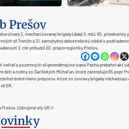
b Prešov
 dva útvary 2. mechanizovanej brigády (ďalej 2. mb). 65. prieskumný 
mných síl Trenčín a 21. samohybný delostrelecký oddiel v podriadeno
denosti 2. mb pribudol 20. prápor logistiky Prešov.
ti veliteľa pozemných síl generálmajora Ivana Pacha prebehol akt 
pre deti a rodiny zo Šarišských Michaľan, ktoré zastrešuje 65.pspr P
yzdvihol dobré meno práporov, ktoré zo zostavy brigády odchádzajú
síl SR.
 Prešov, Ozbrojené sily SR /r
ovinky