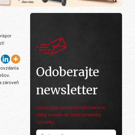
prápor
sti
Odoberajte
odovzdania
rešov.
 a zároveň
newsletter
Odoberajte najnovšie informácie o
našej ponuke do Vašej emailovej
schránky.