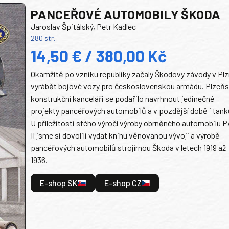
PANCEŘOVÉ AUTOMOBILY ŠKODA
Jaroslav Špitálský, Petr Kadlec
280 str.
14,50 € / 380,00 Kč
Okamžitě po vzniku republiky začaly Škodovy závody v Plz
vyrábět bojové vozy pro československou armádu. Plzeň
konstrukční kanceláři se podařilo navrhnout jedinečné
projekty pancéřových automobilů a v pozdější době i tank
U příležitosti stého výročí výroby obrněného automobilu P
II jsme si dovolili vydat knihu věnovanou vývoji a výrobě
pancéřových automobilů strojírnou Škoda v letech 1919 až
1936.
E-shop SK
E-shop CZ