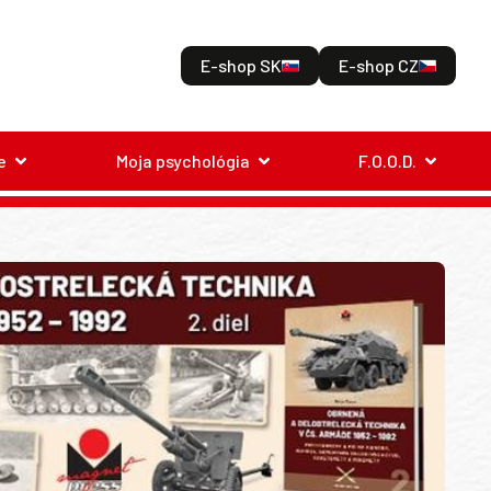
E-shop SK
E-shop CZ
e
Moja psychológia
F.O.O.D.