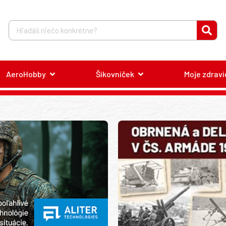
AeroHobby
Šikovníček
Moje zdravi