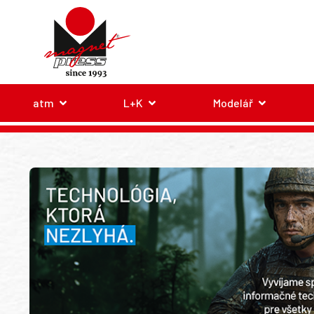
atm
L+K
Modelář