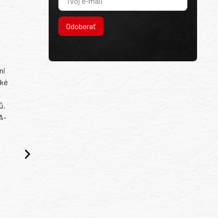
Odoberať
ni
ské
ů.
A-