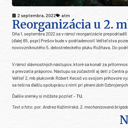
2 septembra, 2022
atm
Reorganizácia u 2. m
Dňa 1. septembra 2022 sa v rámci reorganizácie prepodriadili
(ďalej 65. pspr) Prešov bude v podriadenosti Veliteľstva poze
novovzniknutého 5. delostreleckého pluku Rožňava. Do podria
V rámci slávnostných nástupov, ktoré sa konali za prítomnos
a prevzatia práporov. Nástupu sa zúčastnili aj deti z Centra 
Veliteľ 2. mb plukovník Róbert Kecső vo svojom príhovore v
sa teší na ďalšiu spoluprácu s nimi pri plnení úloh Ozbrojených 
Ďalšie snímky si môžete pozrieť –
TU
.
Text a foto: por. Andrea Kažimirská, 2. mechanizovaná brigáda
N