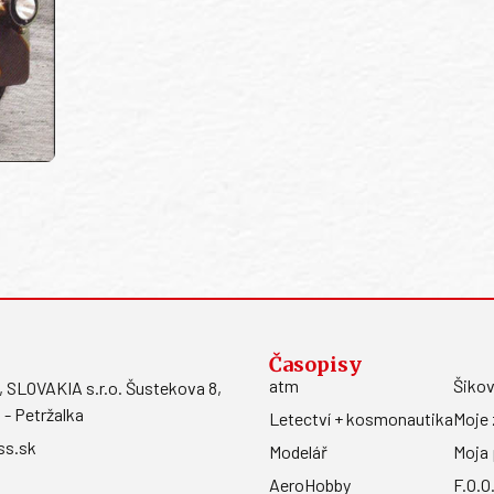
Časopisy
atm
Šikov
LOVAKIA s.r.o. Šustekova 8,
 - Petržalka
Letectví + kosmonautika
Moje 
ss.sk
Modelář
Moja 
AeroHobby
F.O.O