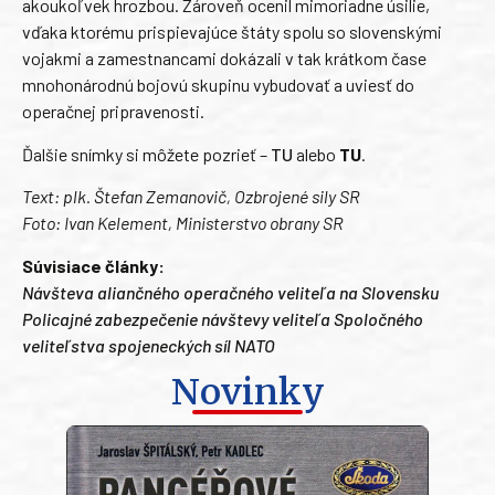
akoukoľvek hrozbou. Zároveň ocenil mimoriadne úsilie,
vďaka ktorému prispievajúce štáty spolu so slovenskými
vojakmi a zamestnancami dokázali v tak krátkom čase
mnohonárodnú bojovú skupinu vybudovať a uviesť do
operačnej pripravenosti.
Ďalšie snímky si môžete pozrieť –
TU
alebo
TU
.
Text: plk. Štefan Zemanovič, Ozbrojené sily SR
Foto: Ivan Kelement, Ministerstvo obrany SR
Súvisiace články:
Návšteva
aliančného operačného veliteľa na Slovensku
Policajné zabezpečenie návštevy veliteľa Spoločného
veliteľstva spojeneckých síl NATO
Novinky