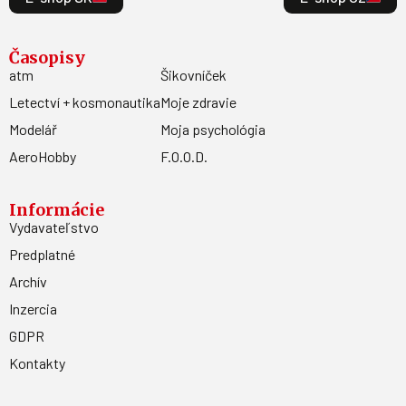
Časopisy
atm
Šikovníček
Letectví + kosmonautika
Moje zdravie
Modelář
Moja psychológia
AeroHobby
F.O.O.D.
Informácie
Vydavateľstvo
Predplatné
Archív
Inzercia
GDPR
Kontakty