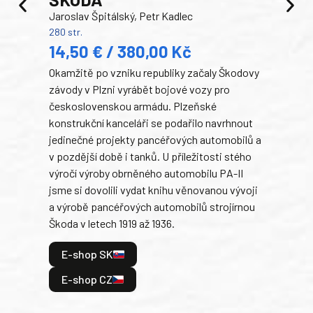
TA
Jaroslav Špitálský, Petr Kadlec
Ben
280 str.
352 s
14,50 € / 380,00 Kč
22
Okamžitě po vzniku republiky začaly Škodovy
Tank
závody v Plzni vyrábět bojové vozy pro
býva
československou armádu. Plzeňské
Rusk
konstrukční kanceláři se podařilo navrhnout
armá
jedinečné projekty pancéřových automobilů a
stře
v pozdější době i tanků. U příležitosti stého
při 
výročí výroby obrněného automobilu PA-II
blíz
jsme si dovolili vydat knihu věnovanou vývoji
tank
a výrobě pancéřových automobilů strojírnou
v lé
Škoda v letech 1919 až 1936.
tak 
hrdi
E-shop SK
je: 
odeh
E-shop CZ
bitv