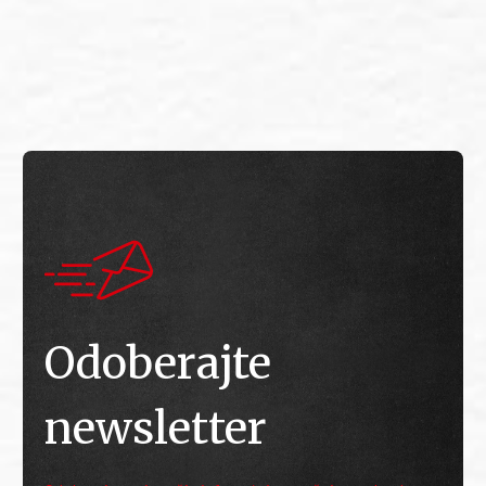
E
E
Odoberajte
newsletter