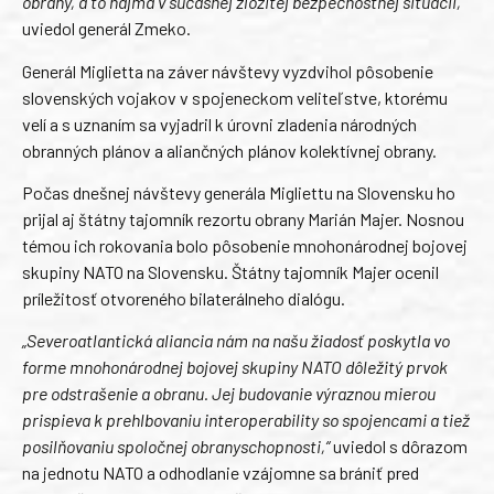
obrany, a to najmä v súčasnej zložitej bezpečnostnej situácii,“
uviedol generál Zmeko.
Generál Miglietta na záver návštevy vyzdvihol pôsobenie
slovenských vojakov v spojeneckom veliteľstve, ktorému
velí a s uznaním sa vyjadril k úrovni zladenia národných
obranných plánov a aliančných plánov kolektívnej obrany.
Počas dnešnej návštevy generála Migliettu na Slovensku ho
prijal aj štátny tajomník rezortu obrany Marián Majer. Nosnou
témou ich rokovania bolo pôsobenie mnohonárodnej bojovej
skupiny NATO na Slovensku. Štátny tajomník Majer ocenil
príležitosť otvoreného bilaterálneho dialógu.
„Severoatlantická aliancia nám na našu žiadosť poskytla vo
forme mnohonárodnej bojovej skupiny NATO dôležitý prvok
pre odstrašenie a obranu. Jej budovanie výraznou mierou
prispieva k prehlbovaniu interoperability so spojencami a tiež
posilňovaniu spoločnej obranyschopnosti,“
uviedol s dôrazom
na jednotu NATO a odhodlanie vzájomne sa brániť pred