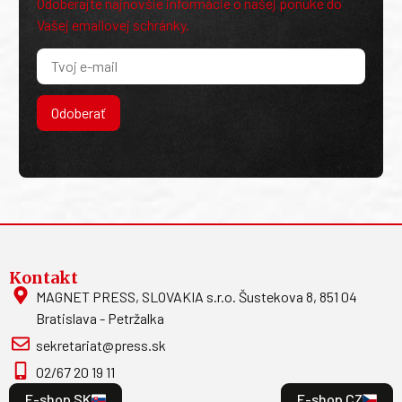
Odoberajte najnovšie informácie o našej ponuke do
Vašej emailovej schránky.
Odoberať
Kontakt
MAGNET PRESS, SLOVAKIA s.r.o. Šustekova 8, 851 04
Bratislava - Petržalka
sekretariat@press.sk
02/67 20 19 11
E-shop SK
E-shop CZ