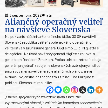
6 septembra, 2022
atm
Aliančný operačný veliteľ
na návšteve Slovenska
Na pozvanie náčelníka Generálneho štábu OS SR navštívil
Slovenskú republiku veliteľ spojeneckého operačného
veliteľstva v Brunssume generál Guglielmo Luigi Miglietta s
delegáciou. Na úvod návštevy generál Miglietta rokoval s
generálom Danielom Zmekom. Počas tohto stretnutia obaja
generáli prejednali zapojenie slovenských ozbrojených síl do
pripravovanej novej generácie aliančných plánov, ale aj
aktuálnu vojensko-bezpečnostnú situáciu na Ukrajine z
pohľadu Slovenskej republiky.
„Plnenie spojeneckých záväzkov spolu s kvalitne
vypracovanými plánmi je základným kameňom zabezpečenia